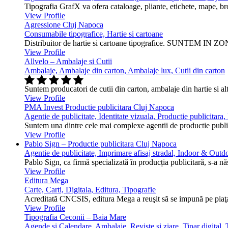
Tipografia GrafX va ofera cataloage, pliante, etichete, mape, broşur
View Profile
Agressione Cluj Napoca
Consumabile tipografice, Hartie si cartoane
Distribuitor de hartie si cartoane tipografice. SUNTEM IN ZONA
View Profile
Allvelo – Ambalaje si Cutii
Ambalaje, Ambalaje din carton, Ambalaje lux, Cutii din carton
Suntem producatori de cutii din carton, ambalaje din hartie si alt
View Profile
PMA Invest Productie publicitara Cluj Napoca
Agentie de publicitate, Identitate vizuala, Productie publicitara
Suntem una dintre cele mai complexe agentii de productie public
View Profile
Pablo Sign – Productie publicitara Cluj Napoca
Agentie de publicitate, Imprimare afisaj stradal, Indoor & Outdo
Pablo Sign, ca firmă specializată în producția publicitară, s-a n
View Profile
Editura Mega
Carte, Carti, Digitala, Editura, Tipografie
Acreditată CNCSIS, editura Mega a reuşit să se impună pe piaţa 
View Profile
Tipografia Ceconii – Baia Mare
Agende si Calendare, Ambalaje, Reviste si ziare, Tipar digital, T