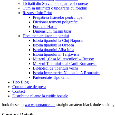
Licitatii din Servicii de tiparire si conexe
Cum sa infiintezi o tipografie cu fonduri
Resurse Info Print
Pregatirea fisierelor pentru tipar
Dictionar termeni poligrafici
Formate Hartie
Dimensiuni masini tipar
Documentari istoria tiparului
Istoria tiparului la Cluj Napoca
Istoria tiparului la Oradea
Istoria tiparului Alba Iulia
Istoria tiparului in Targoviste
Muzeul „Casa Mureșenilor” – Brasov
Muzeul Tiparului si al Cartii Romanesti
Biblioteci de tiparituri vechi
Istoria Imprimeriei Nationale A Romaniei
Parteneriate Tipo Ghid
Tipo Blog
Comunicate de presa
Contact
Distributie pliante la cutiile postale
look these up
www.pornance.net
straight amateur black dude suckin
Contact Details