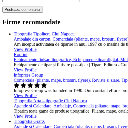
Firme recomandate
Tipografia Tipolitera Cluj Napoca
Ambalaje din carton, Comerciala (pliante, mape, brosuri, flyere)
Am inceput activitatea de tiparire in anul 1997 cu o masina de 
View Profile
Roprint
Echipamente finisari tipografice, Echipamente tipar digital, Mu
Echipamente de tipar și finisare post-tipar | Tipar | Editura - Gr
View Profile
Infopress Group
Comerciala (pliante, mape, brosuri, flyere), Reviste si ziare, Tip
Infopress Group was founded in 1990. Our constant efforts br
View Profile
Tipografia Arta – tipografie Cluj Napoca
Agende si Calendare, Ambalaje, Comerciala (pliante, mape, bros
Tiparim toata gama de produse tipografice. Pliante, mape, cataloa
View Profile
Tipografia GrafX
Agende si Calendare, Comerciala (pliante, mape, brosuri, flyere