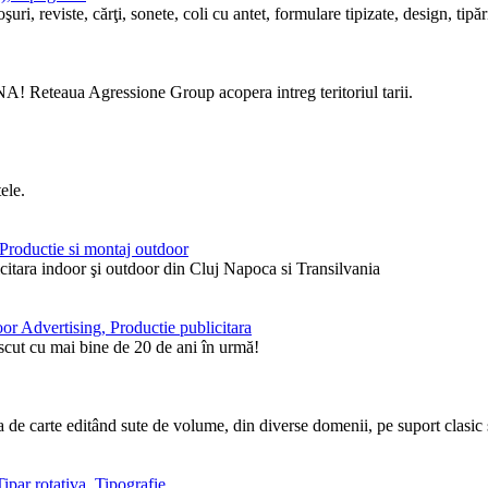
i, reviste, cărţi, sonete, coli cu antet, formulare tipizate, design, tipări
! Reteaua Agressione Group acopera intreg teritoriul tarii.
ele.
, Productie si montaj outdoor
itara indoor şi outdoor din Cluj Napoca si Transilvania
or Advertising, Productie publicitara
ăscut cu mai bine de 20 de ani în urmă!
de carte editând sute de volume, din diverse domenii, pe suport clasic ş
ipar rotativa, Tipografie