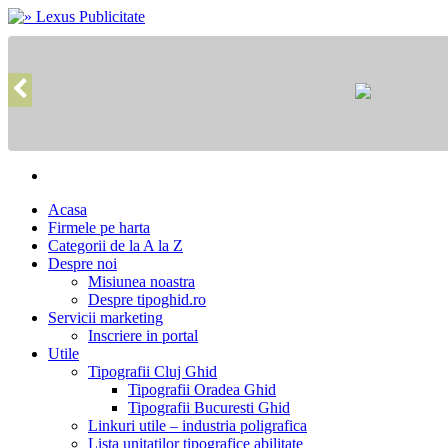
Acasa
Firmele pe harta
Categorii de la A la Z
Despre noi
Misiunea noastra
Despre tipoghid.ro
Servicii marketing
Inscriere in portal
Utile
Tipografii Cluj Ghid
Tipografii Oradea Ghid
Tipografii Bucuresti Ghid
Linkuri utile – industria poligrafica
Lista unitatilor tipografice abilitate