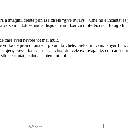
ra a imaginii create prin asa-zisele “give-aways”. Cine nu e incantat sa
oi va stam intotdeauna la dispozitie nu doar cu o oferta, ci cu fotografii
 de care aveti nevoie tot mai mult.
ne vorba de promotionale – pixuri, brichete, brelocuri, cani, lanyard-uri,
ti si geci, power bank-uri – sau chiar din cele extravagante, cum ar fi diri
 stiti ce cautati, solutia suntem tot noi!