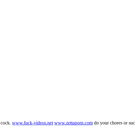
g cock.
www.fuck-videos.net
www.zettaporn.com
do your chores or su