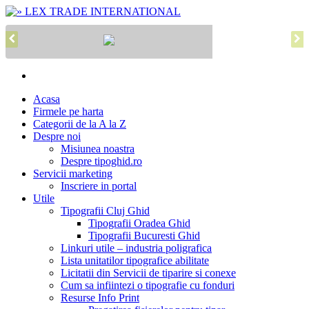
Acasa
Firmele pe harta
Categorii de la A la Z
Despre noi
Misiunea noastra
Despre tipoghid.ro
Servicii marketing
Inscriere in portal
Utile
Tipografii Cluj Ghid
Tipografii Oradea Ghid
Tipografii Bucuresti Ghid
Linkuri utile – industria poligrafica
Lista unitatilor tipografice abilitate
Licitatii din Servicii de tiparire si conexe
Cum sa infiintezi o tipografie cu fonduri
Resurse Info Print