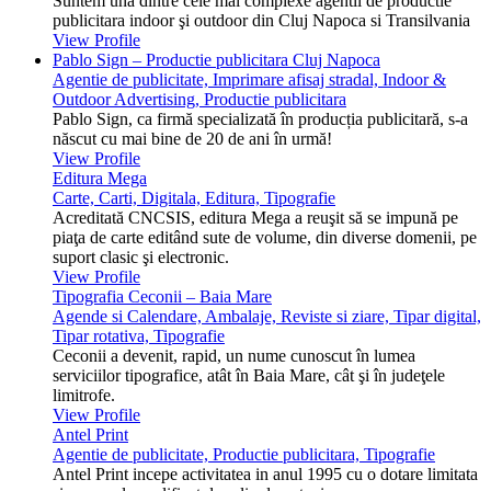
Suntem una dintre cele mai complexe agentii de productie
publicitara indoor şi outdoor din Cluj Napoca si Transilvania
View Profile
Pablo Sign – Productie publicitara Cluj Napoca
Agentie de publicitate, Imprimare afisaj stradal, Indoor &
Outdoor Advertising, Productie publicitara
Pablo Sign, ca firmă specializată în producția publicitară, s-a
născut cu mai bine de 20 de ani în urmă!
View Profile
Editura Mega
Carte, Carti, Digitala, Editura, Tipografie
Acreditată CNCSIS, editura Mega a reuşit să se impună pe
piaţa de carte editând sute de volume, din diverse domenii, pe
suport clasic şi electronic.
View Profile
Tipografia Ceconii – Baia Mare
Agende si Calendare, Ambalaje, Reviste si ziare, Tipar digital,
Tipar rotativa, Tipografie
Ceconii a devenit, rapid, un nume cunoscut în lumea
serviciilor tipografice, atât în Baia Mare, cât şi în judeţele
limitrofe.
View Profile
Antel Print
Agentie de publicitate, Productie publicitara, Tipografie
Antel Print incepe activitatea in anul 1995 cu o dotare limitata