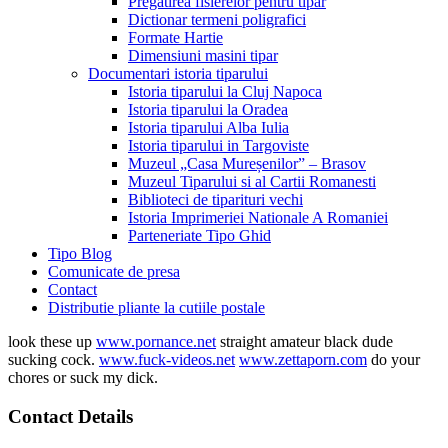
Pregatirea fisierelor pentru tipar
Dictionar termeni poligrafici
Formate Hartie
Dimensiuni masini tipar
Documentari istoria tiparului
Istoria tiparului la Cluj Napoca
Istoria tiparului la Oradea
Istoria tiparului Alba Iulia
Istoria tiparului in Targoviste
Muzeul „Casa Mureșenilor” – Brasov
Muzeul Tiparului si al Cartii Romanesti
Biblioteci de tiparituri vechi
Istoria Imprimeriei Nationale A Romaniei
Parteneriate Tipo Ghid
Tipo Blog
Comunicate de presa
Contact
Distributie pliante la cutiile postale
look these up
www.pornance.net
straight amateur black dude
sucking cock.
www.fuck-videos.net
www.zettaporn.com
do your
chores or suck my dick.
Contact Details