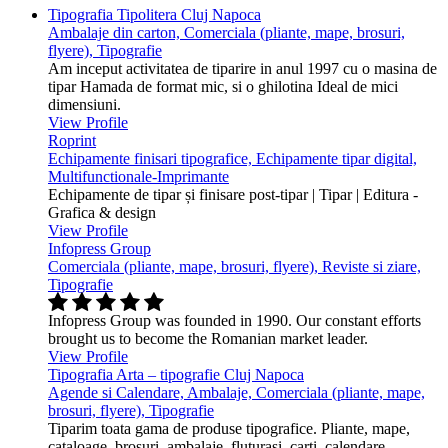
Tipografia Tipolitera Cluj Napoca
Ambalaje din carton, Comerciala (pliante, mape, brosuri,
flyere), Tipografie
Am inceput activitatea de tiparire in anul 1997 cu o masina de
tipar Hamada de format mic, si o ghilotina Ideal de mici
dimensiuni.
View Profile
Roprint
Echipamente finisari tipografice, Echipamente tipar digital,
Multifunctionale-Imprimante
Echipamente de tipar și finisare post-tipar | Tipar | Editura -
Grafica & design
View Profile
Infopress Group
Comerciala (pliante, mape, brosuri, flyere), Reviste si ziare,
Tipografie
Infopress Group was founded in 1990. Our constant efforts
brought us to become the Romanian market leader.
View Profile
Tipografia Arta – tipografie Cluj Napoca
Agende si Calendare, Ambalaje, Comerciala (pliante, mape,
brosuri, flyere), Tipografie
Tiparim toata gama de produse tipografice. Pliante, mape,
cataloage, brosuri, ambalaje, fluturasi, carti, calendare.