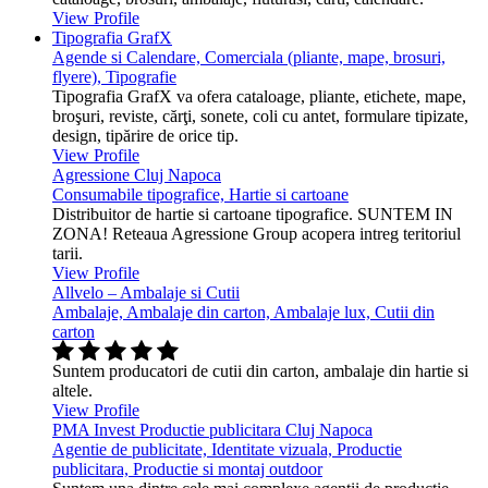
View Profile
Tipografia GrafX
Agende si Calendare, Comerciala (pliante, mape, brosuri,
flyere), Tipografie
Tipografia GrafX va ofera cataloage, pliante, etichete, mape,
broşuri, reviste, cărţi, sonete, coli cu antet, formulare tipizate,
design, tipărire de orice tip.
View Profile
Agressione Cluj Napoca
Consumabile tipografice, Hartie si cartoane
Distribuitor de hartie si cartoane tipografice. SUNTEM IN
ZONA! Reteaua Agressione Group acopera intreg teritoriul
tarii.
View Profile
Allvelo – Ambalaje si Cutii
Ambalaje, Ambalaje din carton, Ambalaje lux, Cutii din
carton
Suntem producatori de cutii din carton, ambalaje din hartie si
altele.
View Profile
PMA Invest Productie publicitara Cluj Napoca
Agentie de publicitate, Identitate vizuala, Productie
publicitara, Productie si montaj outdoor