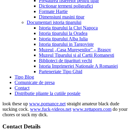
Pregatirea fisierelor pentru tipar
Dictionar termeni poligrafici
Formate Hartie
Dimensiuni masini tipar
Documentari istoria tiparului
Istoria tiparului la Cluj Napoca
Istoria tiparului la Oradea
Istoria tiparului Alba Iulia
Istoria tiparului in Targoviste
Muzeul „Casa Mureșenilor” – Brasov
Muzeul Tiparului si al Cartii Romanesti
Biblioteci de tiparituri vechi
Istoria Imprimeriei Nationale A Romaniei
Parteneriate Tipo Ghid
Tipo Blog
Comunicate de presa
Contact
Distributie pliante la cutiile postale
look these up
www.pornance.net
straight amateur black dude
sucking cock.
www.fuck-videos.net
www.zettaporn.com
do your
chores or suck my dick.
Contact Details