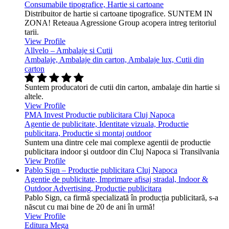
Consumabile tipografice, Hartie si cartoane
Distribuitor de hartie si cartoane tipografice. SUNTEM IN
ZONA! Reteaua Agressione Group acopera intreg teritoriul
tarii.
View Profile
Allvelo – Ambalaje si Cutii
Ambalaje, Ambalaje din carton, Ambalaje lux, Cutii din
carton
Suntem producatori de cutii din carton, ambalaje din hartie si
altele.
View Profile
PMA Invest Productie publicitara Cluj Napoca
Agentie de publicitate, Identitate vizuala, Productie
publicitara, Productie si montaj outdoor
Suntem una dintre cele mai complexe agentii de productie
publicitara indoor şi outdoor din Cluj Napoca si Transilvania
View Profile
Pablo Sign – Productie publicitara Cluj Napoca
Agentie de publicitate, Imprimare afisaj stradal, Indoor &
Outdoor Advertising, Productie publicitara
Pablo Sign, ca firmă specializată în producția publicitară, s-a
născut cu mai bine de 20 de ani în urmă!
View Profile
Editura Mega