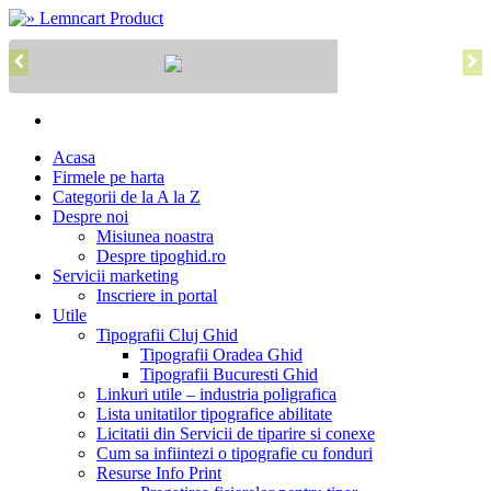
Acasa
Firmele pe harta
Categorii de la A la Z
Despre noi
Misiunea noastra
Despre tipoghid.ro
Servicii marketing
Inscriere in portal
Utile
Tipografii Cluj Ghid
Tipografii Oradea Ghid
Tipografii Bucuresti Ghid
Linkuri utile – industria poligrafica
Lista unitatilor tipografice abilitate
Licitatii din Servicii de tiparire si conexe
Cum sa infiintezi o tipografie cu fonduri
Resurse Info Print