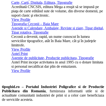
Carte, Carti, Digitala, Editura, Tipografie
Acreditată CNCSIS, editura Mega a reuşit să se impună pe
piaţa de carte editând sute de volume, din diverse domenii, pe
suport clasic şi electronic.
View Profile
Tipografia Ceconii – Baia Mare
Agende si Calendare, Ambalaje, Reviste si ziare, Tipar digital,
Tipar rotativa, Tipografie
Ceconii a devenit, rapid, un nume cunoscut în lumea
serviciilor tipografice, atât în Baia Mare, cât şi în judeţele
limitrofe.
View Profile
Antel Print
Agentie de publicitate, Productie publicitara, Tipografie
Antel Print incepe activitatea in anul 1995 cu o dotare limitata
si personal necalificat dar plin de entuziasm.
View Profile
tipoghid.ro – Portalul Industriei Poligrafice si de Productie
Publicitara din Romania
, furnizeaza informatii utile si de
actualitate comunitatii industriei de print si a celor care beneficiaza
de serviciile acesteia.