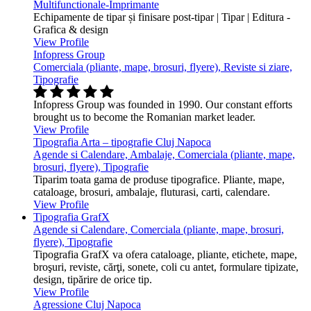
Multifunctionale-Imprimante
Echipamente de tipar și finisare post-tipar | Tipar | Editura -
Grafica & design
View Profile
Infopress Group
Comerciala (pliante, mape, brosuri, flyere), Reviste si ziare,
Tipografie
Infopress Group was founded in 1990. Our constant efforts
brought us to become the Romanian market leader.
View Profile
Tipografia Arta – tipografie Cluj Napoca
Agende si Calendare, Ambalaje, Comerciala (pliante, mape,
brosuri, flyere), Tipografie
Tiparim toata gama de produse tipografice. Pliante, mape,
cataloage, brosuri, ambalaje, fluturasi, carti, calendare.
View Profile
Tipografia GrafX
Agende si Calendare, Comerciala (pliante, mape, brosuri,
flyere), Tipografie
Tipografia GrafX va ofera cataloage, pliante, etichete, mape,
broşuri, reviste, cărţi, sonete, coli cu antet, formulare tipizate,
design, tipărire de orice tip.
View Profile
Agressione Cluj Napoca