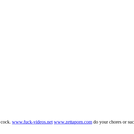
g cock.
www.fuck-videos.net
www.zettaporn.com
do your chores or su