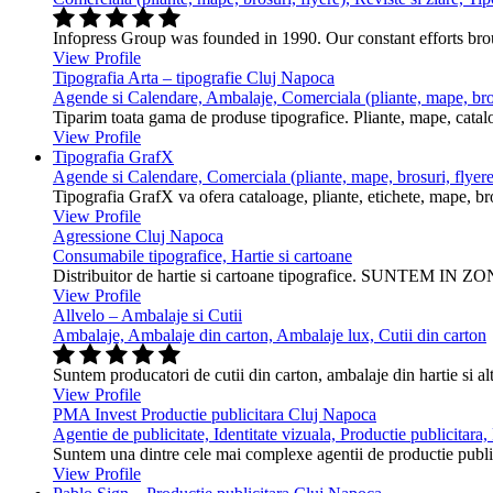
Infopress Group was founded in 1990. Our constant efforts br
View Profile
Tipografia Arta – tipografie Cluj Napoca
Agende si Calendare, Ambalaje, Comerciala (pliante, mape, bros
Tiparim toata gama de produse tipografice. Pliante, mape, cataloa
View Profile
Tipografia GrafX
Agende si Calendare, Comerciala (pliante, mape, brosuri, flyere
Tipografia GrafX va ofera cataloage, pliante, etichete, mape, broşur
View Profile
Agressione Cluj Napoca
Consumabile tipografice, Hartie si cartoane
Distribuitor de hartie si cartoane tipografice. SUNTEM IN ZONA
View Profile
Allvelo – Ambalaje si Cutii
Ambalaje, Ambalaje din carton, Ambalaje lux, Cutii din carton
Suntem producatori de cutii din carton, ambalaje din hartie si alt
View Profile
PMA Invest Productie publicitara Cluj Napoca
Agentie de publicitate, Identitate vizuala, Productie publicitara
Suntem una dintre cele mai complexe agentii de productie public
View Profile