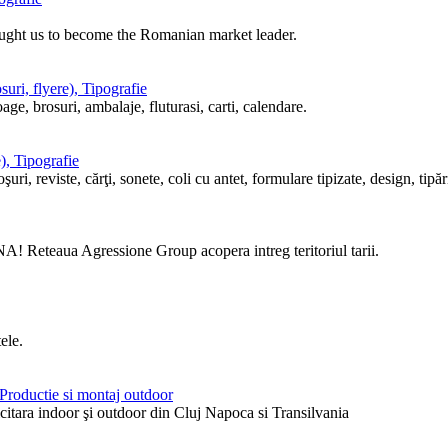
ought us to become the Romanian market leader.
uri, flyere), Tipografie
ge, brosuri, ambalaje, fluturasi, carti, calendare.
), Tipografie
i, reviste, cărţi, sonete, coli cu antet, formulare tipizate, design, tipări
! Reteaua Agressione Group acopera intreg teritoriul tarii.
ele.
, Productie si montaj outdoor
itara indoor şi outdoor din Cluj Napoca si Transilvania