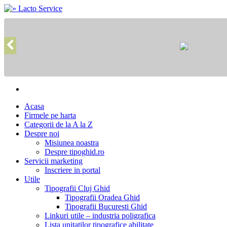
Acasa
Firmele pe harta
Categorii de la A la Z
Despre noi
Misiunea noastra
Despre tipoghid.ro
Servicii marketing
Inscriere in portal
Utile
Tipografii Cluj Ghid
Tipografii Oradea Ghid
Tipografii Bucuresti Ghid
Linkuri utile – industria poligrafica
Lista unitatilor tipografice abilitate