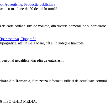
or Advertising, Productie publicitara
ăscut cu mai bine de 20 de ani în urmă!
de carte editând sute de volume, din diverse domenii, pe suport clasic ş
ipar rotativa, Tipografie
pografice, atât în Baia Mare, cât şi în judeţele limitrofe.
i personal necalificat dar plin de entuziasm.
licitara din Romania
, furnizeaza informatii utile si de actualitate comunit
26 TIPO GHID MEDIA.