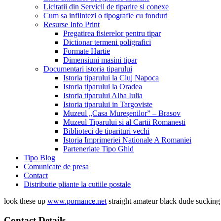
Licitatii din Servicii de tiparire si conexe
Cum sa infiintezi o tipografie cu fonduri
Resurse Info Print
Pregatirea fisierelor pentru tipar
Dictionar termeni poligrafici
Formate Hartie
Dimensiuni masini tipar
Documentari istoria tiparului
Istoria tiparului la Cluj Napoca
Istoria tiparului la Oradea
Istoria tiparului Alba Iulia
Istoria tiparului in Targoviste
Muzeul „Casa Mureșenilor” – Brasov
Muzeul Tiparului si al Cartii Romanesti
Biblioteci de tiparituri vechi
Istoria Imprimeriei Nationale A Romaniei
Parteneriate Tipo Ghid
Tipo Blog
Comunicate de presa
Contact
Distributie pliante la cutiile postale
look these up
www.pornance.net
straight amateur black dude suckin
Contact Details