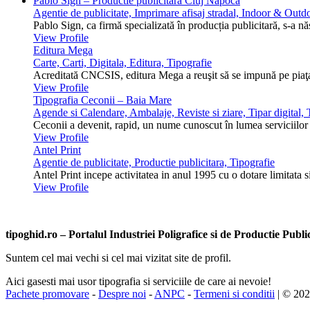
Pablo Sign – Productie publicitara Cluj Napoca
Agentie de publicitate, Imprimare afisaj stradal, Indoor & Outdo
Pablo Sign, ca firmă specializată în producția publicitară, s-a n
View Profile
Editura Mega
Carte, Carti, Digitala, Editura, Tipografie
Acreditată CNCSIS, editura Mega a reuşit să se impună pe piaţa 
View Profile
Tipografia Ceconii – Baia Mare
Agende si Calendare, Ambalaje, Reviste si ziare, Tipar digital, T
Ceconii a devenit, rapid, un nume cunoscut în lumea serviciilor ti
View Profile
Antel Print
Agentie de publicitate, Productie publicitara, Tipografie
Antel Print incepe activitatea in anul 1995 cu o dotare limitata s
View Profile
tipoghid.ro – Portalul Industriei Poligrafice si de Productie Pub
Suntem cel mai vechi si cel mai vizitat site de profil.
Aici gasesti mai usor tipografia si serviciile de care ai nevoie!
Pachete promovare
-
Despre noi
-
ANPC
-
Termeni si conditii
| © 20