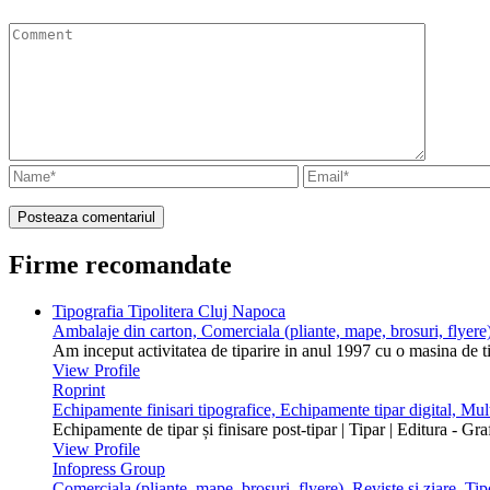
Firme recomandate
Tipografia Tipolitera Cluj Napoca
Ambalaje din carton, Comerciala (pliante, mape, brosuri, flyere)
Am inceput activitatea de tiparire in anul 1997 cu o masina de 
View Profile
Roprint
Echipamente finisari tipografice, Echipamente tipar digital, Mu
Echipamente de tipar și finisare post-tipar | Tipar | Editura - Gr
View Profile
Infopress Group
Comerciala (pliante, mape, brosuri, flyere), Reviste si ziare, Tip