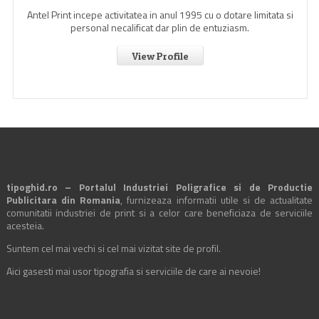
Antel Print incepe activitatea in anul 1995 cu o dotare limitata si
personal necalificat dar plin de entuziasm.
View Profile
tipoghid.ro – Portalul Industriei Poligrafice si de Productie
Publicitara din Romania
, furnizeaza informatii utile si de actualitate
comunitatii industriei de print si a celor care beneficiaza de serviciile
acesteia.
Suntem cel mai vechi si cel mai vizitat site de profil.
Aici gasesti mai usor tipografia si serviciile de care ai nevoie!