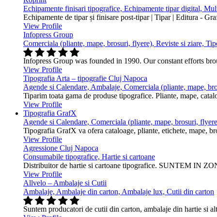
Echipamente finisari tipografice, Echipamente tipar digital, Mu
Echipamente de tipar și finisare post-tipar | Tipar | Editura - Gr
View Profile
Infopress Group
Comerciala (pliante, mape, brosuri, flyere), Reviste si ziare, Tip
Infopress Group was founded in 1990. Our constant efforts br
View Profile
Tipografia Arta – tipografie Cluj Napoca
Agende si Calendare, Ambalaje, Comerciala (pliante, mape, bros
Tiparim toata gama de produse tipografice. Pliante, mape, cataloa
View Profile
Tipografia GrafX
Agende si Calendare, Comerciala (pliante, mape, brosuri, flyere
Tipografia GrafX va ofera cataloage, pliante, etichete, mape, broşur
View Profile
Agressione Cluj Napoca
Consumabile tipografice, Hartie si cartoane
Distribuitor de hartie si cartoane tipografice. SUNTEM IN ZONA
View Profile
Allvelo – Ambalaje si Cutii
Ambalaje, Ambalaje din carton, Ambalaje lux, Cutii din carton
Suntem producatori de cutii din carton, ambalaje din hartie si alt