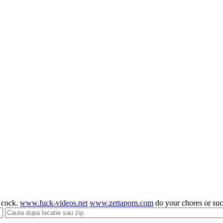
g cock.
www.fuck-videos.net
www.zettaporn.com
do your chores or su