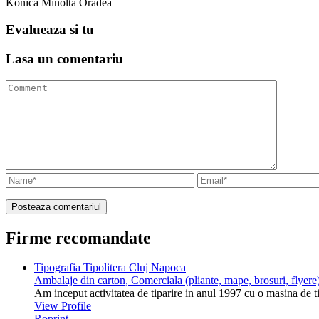
Konica Minolta Oradea
Evalueaza
si tu
Lasa un
comentariu
Firme recomandate
Tipografia Tipolitera Cluj Napoca
Ambalaje din carton, Comerciala (pliante, mape, brosuri, flyere)
Am inceput activitatea de tiparire in anul 1997 cu o masina de 
View Profile
Roprint