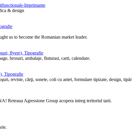
ltifunctionale-Imprimante
afica & design
ografie
ought us to become the Romanian market leader.
uri, flyere), Tipografie
ge, brosuri, ambalaje, fluturasi, carti, calendare.
), Tipografie
i, reviste, cărţi, sonete, coli cu antet, formulare tipizate, design, tipări
! Reteaua Agressione Group acopera intreg teritoriul tarii.
ele.