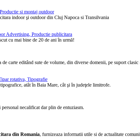
, Productie si montaj outdoor
itara indoor şi outdoor din Cluj Napoca si Transilvania
or Advertising, Productie publicitara
ăscut cu mai bine de 20 de ani în urmă!
de carte editând sute de volume, din diverse domenii, pe suport clasic ş
ipar rotativa, Tipografie
pografice, atât în Baia Mare, cât şi în judeţele limitrofe.
i personal necalificat dar plin de entuziasm.
licitara din Romania
, furnizeaza informatii utile si de actualitate comunit