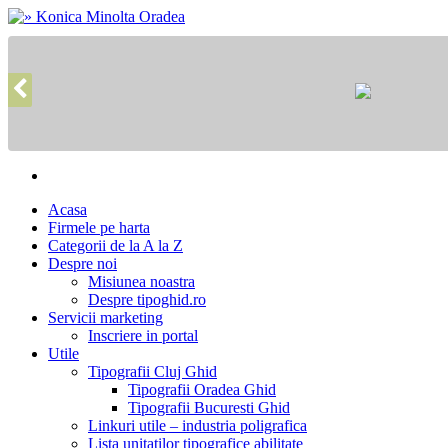
Acasa
Firmele pe harta
Categorii de la A la Z
Despre noi
Misiunea noastra
Despre tipoghid.ro
Servicii marketing
Inscriere in portal
Utile
Tipografii Cluj Ghid
Tipografii Oradea Ghid
Tipografii Bucuresti Ghid
Linkuri utile – industria poligrafica
Lista unitatilor tipografice abilitate