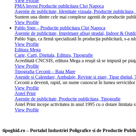
View Profile
PMA Invest Productie publicitara Cluj Napoca
Agentie de publicitate, Identitate vizuala, Productie publicitara
Suntem una dintre cele mai complexe agentii de productie public
View Profile
Pablo Sign – Productie publicitara Cluj Napoca
Agentie de publicitate, Imprimare afisaj stradal, Indoor & Outdo
Pablo Sign, ca firmă specializată în producția publicitară, s-a n
View Profile
Editura Mega
Carte, Carti, Digitala, Editura, Tipografie
Acreditată CNCSIS, editura Mega a reuşit să se impună pe piaţa 
View Profile
Tipografia Ceconii – Baia Mare
Agende si Calendare, Ambalaje, Reviste si ziare, Tipar digital, T
Ceconii a devenit, rapid, un nume cunoscut în lumea serviciilor ti
View Profile
Antel Print
Agentie de publicitate, Productie publicitara, Tipografie
Antel Print incepe activitatea in anul 1995 cu o dotare limitata s
View Profile
tipoghid.ro – Portalul Industriei Poligrafice si de Productie Pub