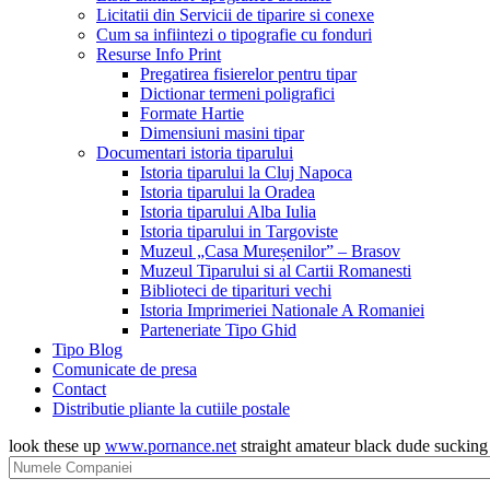
Licitatii din Servicii de tiparire si conexe
Cum sa infiintezi o tipografie cu fonduri
Resurse Info Print
Pregatirea fisierelor pentru tipar
Dictionar termeni poligrafici
Formate Hartie
Dimensiuni masini tipar
Documentari istoria tiparului
Istoria tiparului la Cluj Napoca
Istoria tiparului la Oradea
Istoria tiparului Alba Iulia
Istoria tiparului in Targoviste
Muzeul „Casa Mureșenilor” – Brasov
Muzeul Tiparului si al Cartii Romanesti
Biblioteci de tiparituri vechi
Istoria Imprimeriei Nationale A Romaniei
Parteneriate Tipo Ghid
Tipo Blog
Comunicate de presa
Contact
Distributie pliante la cutiile postale
look these up
www.pornance.net
straight amateur black dude suckin