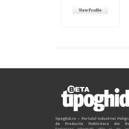
View Profile
tipoghid.ro – Portalul Industriei Poligr
de Productie Publicitara din R
furnizeaza informatii utile si de actu