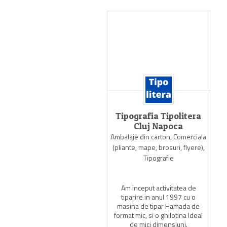
Antel Print
Tipografia Tipolitera
Cluj Napoca
ntie de publicitate, Productie
Ambalaje din carton, Comerciala
publicitara, Tipografie
(pliante, mape, brosuri, flyere),
Tipografie
tel Print incepe activitatea
in anul 1995 cu o dotare
mitata si personal necalificat
Am inceput activitatea de
dar plin de entuziasm.
tiparire in anul 1997 cu o
masina de tipar Hamada de
format mic, si o ghilotina Ideal
View Profile
de mici dimensiuni.