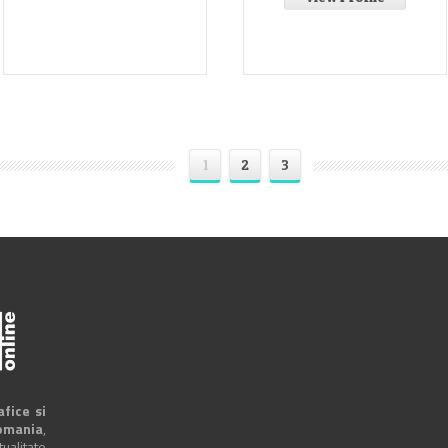
1
2
3
afice si
omania
,
alitate