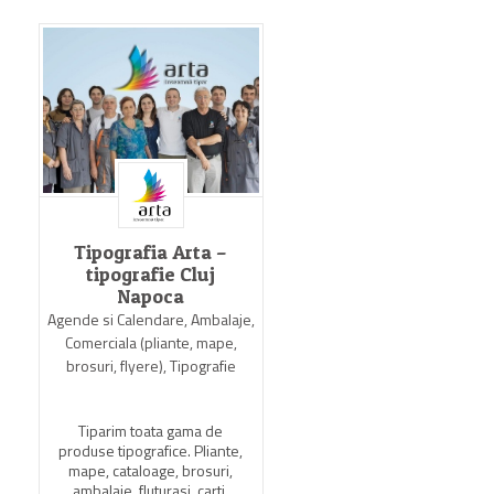
Tipografia Arta –
Tipografia GrafX
tipografie Cluj
Agende si Calendare, Comer
Napoca
(pliante, mape, brosuri, flye
Agende si Calendare, Ambalaje,
Tipografie
Comerciala (pliante, mape,
brosuri, flyere), Tipografie
Tipografia GrafX va ofer
cataloage, pliante, etichet
mape, broşuri, reviste, căr
Tiparim toata gama de
sonete, coli cu antet,
produse tipografice. Pliante,
formulare tipizate, desig
mape, cataloage, brosuri,
tipărire de orice tip.
ambalaje, fluturasi, carti,