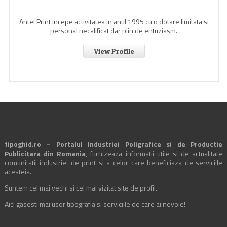
Antel Print incepe activitatea in anul 1995 cu o dotare limitata si
personal necalificat dar plin de entuziasm.
View Profile
tipoghid.ro – Portalul Industriei Poligrafice si de Productie
Publicitara din Romania
, furnizeaza informatii utile si de actualitate
comunitatii industriei de print si a celor care beneficiaza de serviciile
acesteia.
Suntem cel mai vechi si cel mai vizitat site de profil.
Aici gasesti mai usor tipografia si serviciile de care ai nevoie!