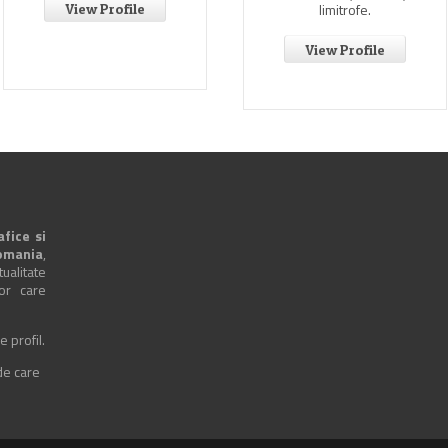
limitrofe.
View Profile
View Profile
afice si
omania
,
alitate
lor care
e profil.
 de care