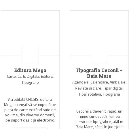
Editura Mega
Tipografia Ceconii –
Baia Mare
Carte, Carti, Digitala, Editura,
Agende si Calendare, Ambalaje,
Tipografie
Reviste si ziare, Tipar digital,
Tipar rotativa, Tipografie
Acreditată CNCSIS, editura
Mega a reuşit să se impună pe
piaţa de carte editând sute de
Ceconii a devenit, rapid, un
volume, din diverse domenii,
nume cunoscut în lumea
pe suport clasic şi electronic.
serviciilor tipografice, atât în
Baia Mare, cât şi în judeţele