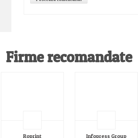
Firme recomandate
Roprint
Infopress Group