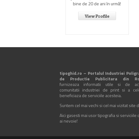
bine de 20 de ani în urmă!
View Profile
tipoghid.ro – Portalul Industriei Poligr
de Productie Publicitara din R
furnizeaza informatii utile si de actu
comunitatii industriei de print si a ce
beneficiaza de serviciile acesteia.
Suntem cel mai vechi si cel mai vizitat site d
Aici gasesti mai usor tipografia si serviciile
ai nevoie!