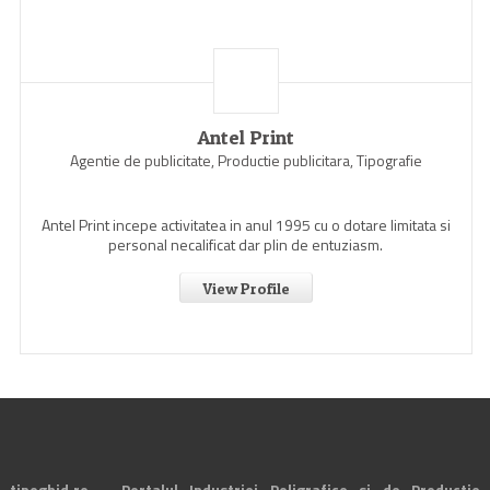
Antel Print
Agentie de publicitate, Productie publicitara, Tipografie
Antel Print incepe activitatea in anul 1995 cu o dotare limitata si
personal necalificat dar plin de entuziasm.
View Profile
tipoghid.ro – Portalul Industriei Poligrafice si de Productie