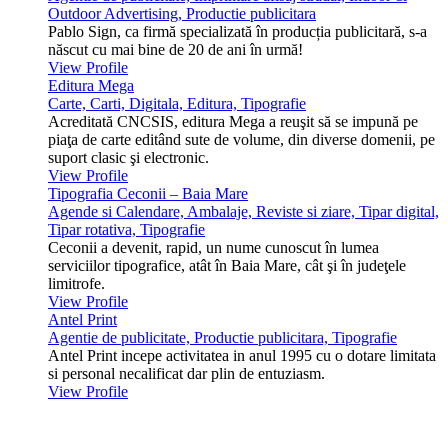
Outdoor Advertising, Productie publicitara
Pablo Sign, ca firmă specializată în producția publicitară, s-a
născut cu mai bine de 20 de ani în urmă!
View Profile
Editura Mega
Carte, Carti, Digitala, Editura, Tipografie
Acreditată CNCSIS, editura Mega a reuşit să se impună pe
piaţa de carte editând sute de volume, din diverse domenii, pe
suport clasic şi electronic.
View Profile
Tipografia Ceconii – Baia Mare
Agende si Calendare, Ambalaje, Reviste si ziare, Tipar digital,
Tipar rotativa, Tipografie
Ceconii a devenit, rapid, un nume cunoscut în lumea
serviciilor tipografice, atât în Baia Mare, cât şi în judeţele
limitrofe.
View Profile
Antel Print
Agentie de publicitate, Productie publicitara, Tipografie
Antel Print incepe activitatea in anul 1995 cu o dotare limitata
si personal necalificat dar plin de entuziasm.
View Profile