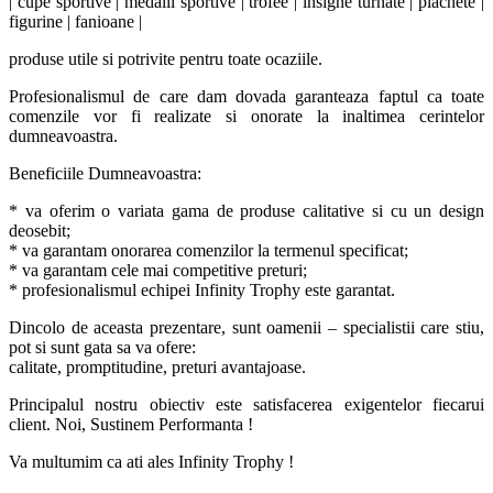
| cupe sportive | medalii sportive | trofee | insigne turnate | plachete |
figurine | fanioane |
produse utile si potrivite pentru toate ocaziile.
Profesionalismul de care dam dovada garanteaza faptul ca toate
comenzile vor fi realizate si onorate la inaltimea cerintelor
dumneavoastra.
Beneficiile Dumneavoastra:
* va oferim o variata gama de produse calitative si cu un design
deosebit;
* va garantam onorarea comenzilor la termenul specificat;
* va garantam cele mai competitive preturi;
* profesionalismul echipei Infinity Trophy este garantat.
Dincolo de aceasta prezentare, sunt oamenii – specialistii care stiu,
pot si sunt gata sa va ofere:
calitate, promptitudine, preturi avantajoase.
Principalul nostru obiectiv este satisfacerea exigentelor fiecarui
client. Noi, Sustinem Performanta !
Va multumim ca ati ales Infinity Trophy !