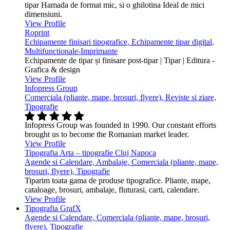
tipar Hamada de format mic, si o ghilotina Ideal de mici
dimensiuni.
View Profile
Roprint
Echipamente finisari tipografice, Echipamente tipar digital,
Multifunctionale-Imprimante
Echipamente de tipar și finisare post-tipar | Tipar | Editura -
Grafica & design
View Profile
Infopress Group
Comerciala (pliante, mape, brosuri, flyere), Reviste si ziare,
Tipografie
Infopress Group was founded in 1990. Our constant efforts
brought us to become the Romanian market leader.
View Profile
Tipografia Arta – tipografie Cluj Napoca
Agende si Calendare, Ambalaje, Comerciala (pliante, mape,
brosuri, flyere), Tipografie
Tiparim toata gama de produse tipografice. Pliante, mape,
cataloage, brosuri, ambalaje, fluturasi, carti, calendare.
View Profile
Tipografia GrafX
Agende si Calendare, Comerciala (pliante, mape, brosuri,
flyere), Tipografie