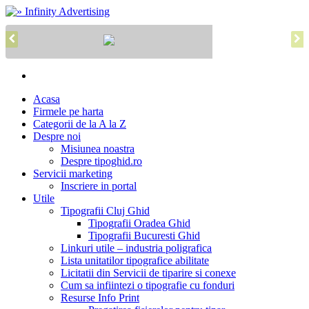
Acasa
Firmele pe harta
Categorii de la A la Z
Despre noi
Misiunea noastra
Despre tipoghid.ro
Servicii marketing
Inscriere in portal
Utile
Tipografii Cluj Ghid
Tipografii Oradea Ghid
Tipografii Bucuresti Ghid
Linkuri utile – industria poligrafica
Lista unitatilor tipografice abilitate
Licitatii din Servicii de tiparire si conexe
Cum sa infiintezi o tipografie cu fonduri
Resurse Info Print