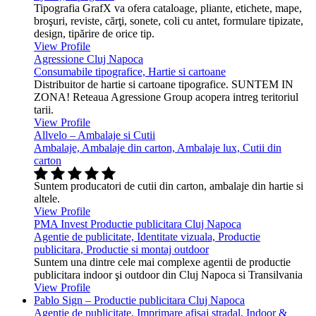
Tipografia GrafX va ofera cataloage, pliante, etichete, mape,
broşuri, reviste, cărţi, sonete, coli cu antet, formulare tipizate,
design, tipărire de orice tip.
View Profile
Agressione Cluj Napoca
Consumabile tipografice, Hartie si cartoane
Distribuitor de hartie si cartoane tipografice. SUNTEM IN
ZONA! Reteaua Agressione Group acopera intreg teritoriul
tarii.
View Profile
Allvelo – Ambalaje si Cutii
Ambalaje, Ambalaje din carton, Ambalaje lux, Cutii din
carton
Suntem producatori de cutii din carton, ambalaje din hartie si
altele.
View Profile
PMA Invest Productie publicitara Cluj Napoca
Agentie de publicitate, Identitate vizuala, Productie
publicitara, Productie si montaj outdoor
Suntem una dintre cele mai complexe agentii de productie
publicitara indoor şi outdoor din Cluj Napoca si Transilvania
View Profile
Pablo Sign – Productie publicitara Cluj Napoca
Agentie de publicitate, Imprimare afisaj stradal, Indoor &