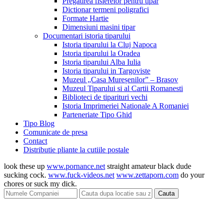
Pregatirea fisierelor pentru tipar
Dictionar termeni poligrafici
Formate Hartie
Dimensiuni masini tipar
Documentari istoria tiparului
Istoria tiparului la Cluj Napoca
Istoria tiparului la Oradea
Istoria tiparului Alba Iulia
Istoria tiparului in Targoviste
Muzeul „Casa Mureșenilor” – Brasov
Muzeul Tiparului si al Cartii Romanesti
Biblioteci de tiparituri vechi
Istoria Imprimeriei Nationale A Romaniei
Parteneriate Tipo Ghid
Tipo Blog
Comunicate de presa
Contact
Distributie pliante la cutiile postale
look these up
www.pornance.net
straight amateur black dude
sucking cock.
www.fuck-videos.net
www.zettaporn.com
do your
chores or suck my dick.