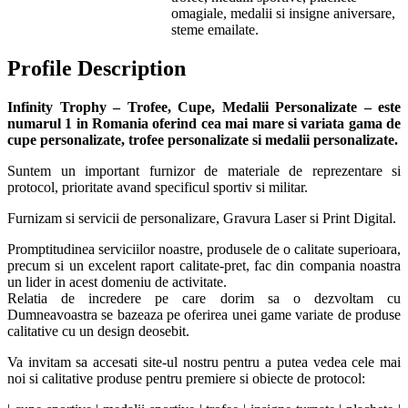
omagiale, medalii si insigne aniversare,
steme emailate.
Profile Description
Infinity Trophy – Trofee, Cupe, Medalii Personalizate – este
numarul 1 in Romania oferind cea mai mare si variata gama de
cupe personalizate, trofee personalizate si medalii personalizate.
Suntem un important furnizor de materiale de reprezentare si
protocol, prioritate avand specificul sportiv si militar.
Furnizam si servicii de personalizare, Gravura Laser si Print Digital.
Promptitudinea serviciilor noastre, produsele de o calitate superioara,
precum si un excelent raport calitate-pret, fac din compania noastra
un lider in acest domeniu de activitate.
Relatia de incredere pe care dorim sa o dezvoltam cu
Dumneavoastra se bazeaza pe oferirea unei game variate de produse
calitative cu un design deosebit.
Va invitam sa accesati site-ul nostru pentru a putea vedea cele mai
noi si calitative produse pentru premiere si obiecte de protocol: