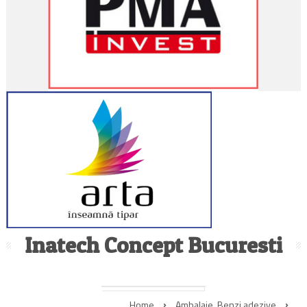
Inatech Concept Bucuresti
Home
Ambalaje
,
Benzi adezive