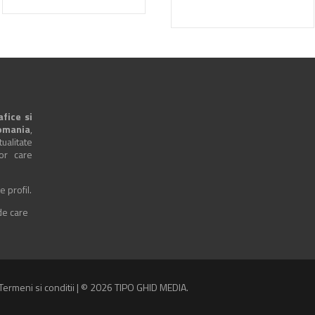
afice si
omania
,
alitate
lor care
e profil.
 de care
Termeni si conditii
| © 2026 TIPO GHID MEDIA.