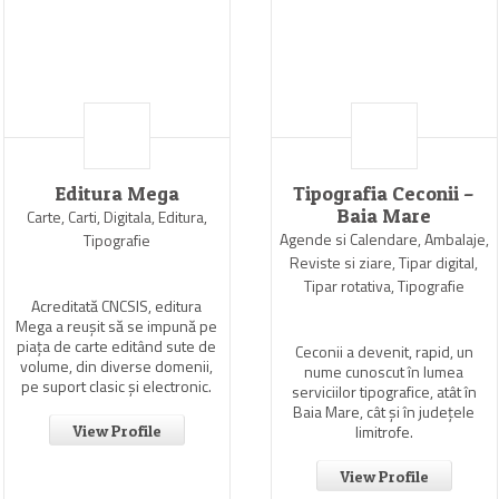
Editura Mega
Tipografia Ceconii –
Baia Mare
Carte, Carti, Digitala, Editura,
Agende si Calendare, Ambalaje,
Tipografie
Reviste si ziare, Tipar digital,
Tipar rotativa, Tipografie
Acreditată CNCSIS, editura
Mega a reuşit să se impună pe
piaţa de carte editând sute de
Ceconii a devenit, rapid, un
volume, din diverse domenii,
nume cunoscut în lumea
pe suport clasic şi electronic.
serviciilor tipografice, atât în
Baia Mare, cât şi în judeţele
limitrofe.
View Profile
View Profile