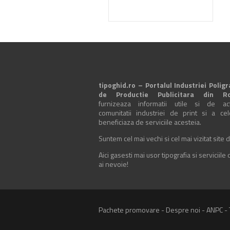
tipoghid.ro – Portalul Industriei Poligr
de Productie Publicitara din R
furnizeaza informatii utile si de actu
comunitatii industriei de print si a ce
beneficiaza de serviciile acesteia.
Suntem cel mai vechi si cel mai vizitat site d
Aici gasesti mai usor tipografia si serviciile
ai nevoie!
Pachete promovare
-
Despre noi
-
ANPC
-