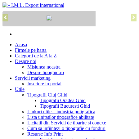
Acasa
Firmele pe harta
Categorii de la A la Z
Despre noi
Misiunea noastra
Despre tipoghid.ro
Servicii marketing
Inscriere in portal
Utile
Tipografii Cluj Ghid
Tipografii Oradea Ghid
Tipografii Bucuresti Ghid
Linkuri utile – industria poligrafica
Lista unitatilor tipografice abilitate
Licitatii din Servicii de tiparire si conexe
Cum sa infiintezi o tipografie cu fonduri
Resurse Info Print