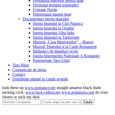
Pregatirea fisierelor pentru tipar
Dictionar termeni poligrafici
Formate Hartie
Dimensiuni masini tipar
Documentari istoria tiparului
Istoria tiparului la Cluj Napoca
Istoria tiparului la Oradea
Istoria tiparului Alba Iulia
Istoria tiparului in Targoviste
Muzeul „Casa Mureșenilor” – Brasov
Muzeul Tiparului si al Cartii Romanesti
Biblioteci de tiparituri vechi
Istoria Imprimeriei Nationale A Romaniei
Parteneriate Tipo Ghid
Tipo Blog
Comunicate de presa
Contact
Distributie pliante la cutiile postale
look these up
www.pornance.net
straight amateur black dude
sucking cock.
www.fuck-videos.net
www.zettaporn.com
do your
chores or suck my dick.