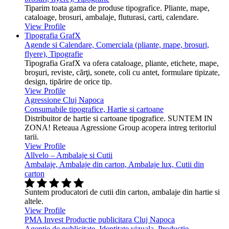
Tiparim toata gama de produse tipografice. Pliante, mape,
cataloage, brosuri, ambalaje, fluturasi, carti, calendare.
View Profile
Tipografia GrafX
Agende si Calendare, Comerciala (pliante, mape, brosuri,
flyere), Tipografie
Tipografia GrafX va ofera cataloage, pliante, etichete, mape,
broşuri, reviste, cărţi, sonete, coli cu antet, formulare tipizate,
design, tipărire de orice tip.
View Profile
Agressione Cluj Napoca
Consumabile tipografice, Hartie si cartoane
Distribuitor de hartie si cartoane tipografice. SUNTEM IN
ZONA! Reteaua Agressione Group acopera intreg teritoriul
tarii.
View Profile
Allvelo – Ambalaje si Cutii
Ambalaje, Ambalaje din carton, Ambalaje lux, Cutii din
carton
Suntem producatori de cutii din carton, ambalaje din hartie si
altele.
View Profile
PMA Invest Productie publicitara Cluj Napoca
Agentie de publicitate, Identitate vizuala, Productie