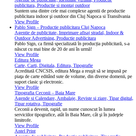
publicitara, Productie si montaj outdoor
Suntem una dintre cele mai complexe agentii de productie
publicitara indoor şi outdoor din Cluj Napoca si Transilvania
View Profile
Pablo Sign – Productie publicitara Cluj Napoca
Agentie de publicitate, Imprimare afisaj stradal, Indoor &
Outdoor Advertising, Productie publicitara
Pablo Sign, ca firmă specializată în producția publicitară, s-a
născut cu mai bine de 20 de ani în urmă!
View Profile
Editura Mega
Carte, Carti, Digitala, Editura, Tipografie
Acreditată CNCSIS, editura Mega a reuşit să se impună pe
piaţa de carte editând sute de volume, din diverse domenii, pe
suport clasic şi electronic.
View Profile
Tipografia Ceconii – Baia Mare
Agende si Calendare, Ambalaje, Reviste si ziare, Tipar digital,
Tipar rotativa, Tipografie
Ceconii a devenit, rapid, un nume cunoscut în lumea
serviciilor tipografice, atât în Baia Mare, cât şi în judeţele
limitrofe.
View Profile
Antel Print