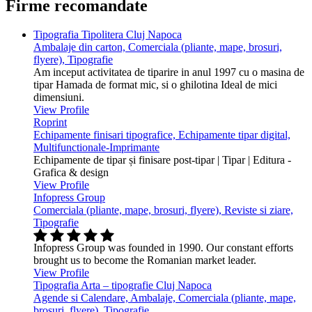
Firme recomandate
Tipografia Tipolitera Cluj Napoca
Ambalaje din carton, Comerciala (pliante, mape, brosuri,
flyere), Tipografie
Am inceput activitatea de tiparire in anul 1997 cu o masina de
tipar Hamada de format mic, si o ghilotina Ideal de mici
dimensiuni.
View Profile
Roprint
Echipamente finisari tipografice, Echipamente tipar digital,
Multifunctionale-Imprimante
Echipamente de tipar și finisare post-tipar | Tipar | Editura -
Grafica & design
View Profile
Infopress Group
Comerciala (pliante, mape, brosuri, flyere), Reviste si ziare,
Tipografie
Infopress Group was founded in 1990. Our constant efforts
brought us to become the Romanian market leader.
View Profile
Tipografia Arta – tipografie Cluj Napoca
Agende si Calendare, Ambalaje, Comerciala (pliante, mape,
brosuri, flyere), Tipografie