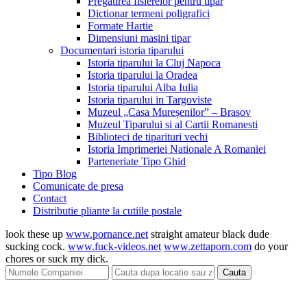
Pregatirea fisierelor pentru tipar
Dictionar termeni poligrafici
Formate Hartie
Dimensiuni masini tipar
Documentari istoria tiparului
Istoria tiparului la Cluj Napoca
Istoria tiparului la Oradea
Istoria tiparului Alba Iulia
Istoria tiparului in Targoviste
Muzeul „Casa Mureșenilor” – Brasov
Muzeul Tiparului si al Cartii Romanesti
Biblioteci de tiparituri vechi
Istoria Imprimeriei Nationale A Romaniei
Parteneriate Tipo Ghid
Tipo Blog
Comunicate de presa
Contact
Distributie pliante la cutiile postale
look these up
www.pornance.net
straight amateur black dude
sucking cock.
www.fuck-videos.net
www.zettaporn.com
do your
chores or suck my dick.