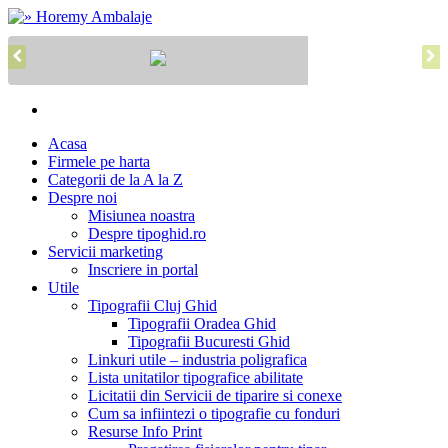
Acasa
Firmele pe harta
Categorii de la A la Z
Despre noi
Misiunea noastra
Despre tipoghid.ro
Servicii marketing
Inscriere in portal
Utile
Tipografii Cluj Ghid
Tipografii Oradea Ghid
Tipografii Bucuresti Ghid
Linkuri utile – industria poligrafica
Lista unitatilor tipografice abilitate
Licitatii din Servicii de tiparire si conexe
Cum sa infiintezi o tipografie cu fonduri
Resurse Info Print