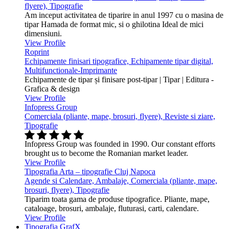
flyere), Tipografie
Am inceput activitatea de tiparire in anul 1997 cu o masina de
tipar Hamada de format mic, si o ghilotina Ideal de mici
dimensiuni.
View Profile
Roprint
Echipamente finisari tipografice, Echipamente tipar digital,
Multifunctionale-Imprimante
Echipamente de tipar și finisare post-tipar | Tipar | Editura -
Grafica & design
View Profile
Infopress Group
Comerciala (pliante, mape, brosuri, flyere), Reviste si ziare,
Tipografie
Infopress Group was founded in 1990. Our constant efforts
brought us to become the Romanian market leader.
View Profile
Tipografia Arta – tipografie Cluj Napoca
Agende si Calendare, Ambalaje, Comerciala (pliante, mape,
brosuri, flyere), Tipografie
Tiparim toata gama de produse tipografice. Pliante, mape,
cataloage, brosuri, ambalaje, fluturasi, carti, calendare.
View Profile
Tipografia GrafX