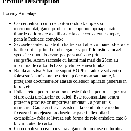
Profile Description
Horemy Ambalaje
Comercializam cutii de carton ondulat, duplex si
microondulat, gama produselor acoperind aproape toate
tipurile de formare a cutiilor de la cele considerate
simple,
pana la închideri complexe.
Sacosele confectionate din hartie kraft alba cu maner sfoara de
hartie sunt in primul rand elegante si pot fi folosite la ocazii
speciale : nunti, botezuri
pot personalizate prin
serigrafie.
Acum sacosele cu latimi mai mari de 25cm au
intaritura de
carton la baza, pretul este neschimbat.
Banda adeziva Vibac pe suport BOPP cu adeziv solvent
se
foloseste la ambalare pe orice tip de carton sau
hartie, la
protejarea documentelor atasate coletelor,
aplicatii generale in
birou, etc
Folia stretch pentru uz automat este folosita pentru asigurarea
si protectia produselor pe paleti. Este recomandata pentru
protectia produselor impotriva umiditatii, a prafului si
murdariei.
Caracteristici:
– rezistenta la conditiile de mediu
–
fixeaza si protejeaza produsele pe paleti
– flexibila si
extensibila
– folia se livreza sub forma de role ambalate cate 6
buc in cutie
de carton
Comercializam cea mai variata gama de produse de
birotica