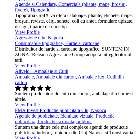
Agende si Calendare, Comerciala (pliante, mape, brosuri,
flyere), Tipografie
Tipografia GrafX va ofera cataloage, pliante, etichete, mape,
broşuri, reviste, cărţi, sonete, coli cu antet, formulare tipizate,
design, tipărire de orice tip.
View Profile
Agressione Cluj Napoca
Consumabile tipografice, Hartie si cartoane
Distribuitor de hartie si cartoane tipografice. SUNTEM IN
ZONA! Reteaua Agressione Group acopera intreg teritoriul
tarii.
View Profile
Allvelo – Ambalaje si Cutii
Ambalaje, Ambalaje din carton, Ambalaje lux, Cutii din
carton
Suntem producatori de cutii din carton, ambalaje din hartie si
altele.
View Profile
PMA Invest Productie publicitara Cluj Napoca
Agentie de publicitate, Identitate vizuala, Productie
publicitara, Productie si montaj outdoor
Suntem una dintre cele mai complexe agentii de productie
publicitara indoor şi outdoor din Cluj Napoca si Transilvania
View Profile