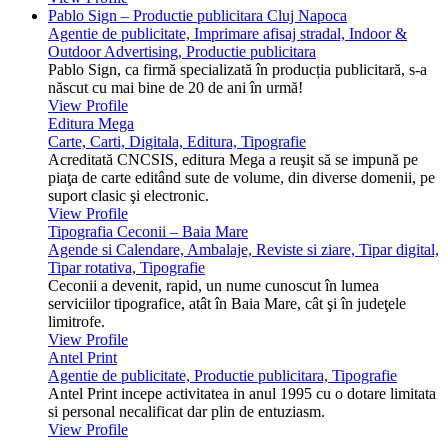
Pablo Sign – Productie publicitara Cluj Napoca
Agentie de publicitate, Imprimare afisaj stradal, Indoor &
Outdoor Advertising, Productie publicitara
Pablo Sign, ca firmă specializată în producția publicitară, s-a
născut cu mai bine de 20 de ani în urmă!
View Profile
Editura Mega
Carte, Carti, Digitala, Editura, Tipografie
Acreditată CNCSIS, editura Mega a reuşit să se impună pe
piaţa de carte editând sute de volume, din diverse domenii, pe
suport clasic şi electronic.
View Profile
Tipografia Ceconii – Baia Mare
Agende si Calendare, Ambalaje, Reviste si ziare, Tipar digital,
Tipar rotativa, Tipografie
Ceconii a devenit, rapid, un nume cunoscut în lumea
serviciilor tipografice, atât în Baia Mare, cât şi în judeţele
limitrofe.
View Profile
Antel Print
Agentie de publicitate, Productie publicitara, Tipografie
Antel Print incepe activitatea in anul 1995 cu o dotare limitata
si personal necalificat dar plin de entuziasm.
View Profile