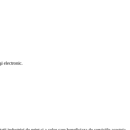
i electronic.
atii industriei de print si a celor care beneficiaza de serviciile acesteia.