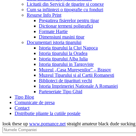
Licitatii din Servicii de tiparire si conexe
Cum sa infiintezi o tipografie cu fonduri
Resurse Info Print
Pregatirea fisierelor pentru tipar
Dictionar termeni poligrafici
Formate Hartie
Dimensiuni masini tipar
Documentari istoria tiparului
Istoria tiparului la Cluj Napoca
Istoria tiparului la Oradea
Istoria tiparului Alba Iulia
Istoria tiparului in Targoviste
Muzeul „Casa Mureșenilor” – Brasov
Muzeul Tiparului si al Cartii Romanesti
Biblioteci de tiparituri vechi
Istoria Imprimeriei Nationale A Romaniei
Parteneriate Tipo Ghid
Tipo Blog
Comunicate de presa
Contact
Distributie pliante la cutiile postale
look these up
www.pornance.net
straight amateur black dude suckin