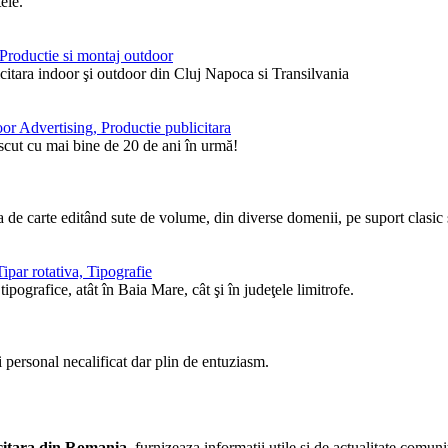
ele.
, Productie si montaj outdoor
itara indoor şi outdoor din Cluj Napoca si Transilvania
or Advertising, Productie publicitara
ăscut cu mai bine de 20 de ani în urmă!
de carte editând sute de volume, din diverse domenii, pe suport clasic ş
ipar rotativa, Tipografie
pografice, atât în Baia Mare, cât şi în judeţele limitrofe.
i personal necalificat dar plin de entuziasm.
licitara din Romania
, furnizeaza informatii utile si de actualitate comunit