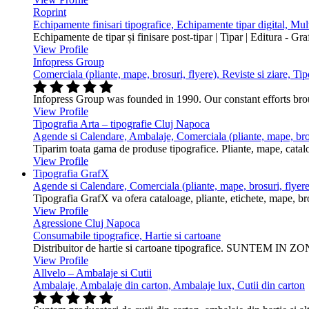
Roprint
Echipamente finisari tipografice, Echipamente tipar digital, Mu
Echipamente de tipar și finisare post-tipar | Tipar | Editura - Gr
View Profile
Infopress Group
Comerciala (pliante, mape, brosuri, flyere), Reviste si ziare, Tip
Infopress Group was founded in 1990. Our constant efforts br
View Profile
Tipografia Arta – tipografie Cluj Napoca
Agende si Calendare, Ambalaje, Comerciala (pliante, mape, bros
Tiparim toata gama de produse tipografice. Pliante, mape, cataloa
View Profile
Tipografia GrafX
Agende si Calendare, Comerciala (pliante, mape, brosuri, flyere
Tipografia GrafX va ofera cataloage, pliante, etichete, mape, broşur
View Profile
Agressione Cluj Napoca
Consumabile tipografice, Hartie si cartoane
Distribuitor de hartie si cartoane tipografice. SUNTEM IN ZONA
View Profile
Allvelo – Ambalaje si Cutii
Ambalaje, Ambalaje din carton, Ambalaje lux, Cutii din carton