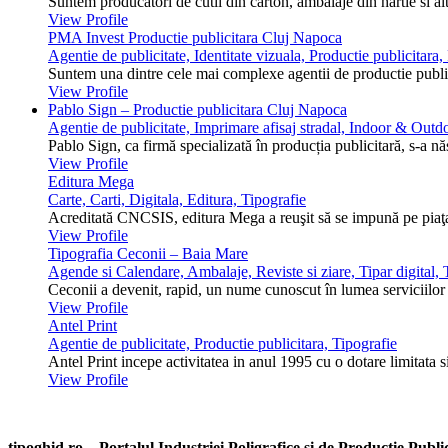
Suntem producatori de cutii din carton, ambalaje din hartie si alt
View Profile
PMA Invest Productie publicitara Cluj Napoca
Agentie de publicitate, Identitate vizuala, Productie publicitara
Suntem una dintre cele mai complexe agentii de productie public
View Profile
Pablo Sign – Productie publicitara Cluj Napoca
Agentie de publicitate, Imprimare afisaj stradal, Indoor & Outdo
Pablo Sign, ca firmă specializată în producția publicitară, s-a n
View Profile
Editura Mega
Carte, Carti, Digitala, Editura, Tipografie
Acreditată CNCSIS, editura Mega a reuşit să se impună pe piaţa 
View Profile
Tipografia Ceconii – Baia Mare
Agende si Calendare, Ambalaje, Reviste si ziare, Tipar digital, T
Ceconii a devenit, rapid, un nume cunoscut în lumea serviciilor ti
View Profile
Antel Print
Agentie de publicitate, Productie publicitara, Tipografie
Antel Print incepe activitatea in anul 1995 cu o dotare limitata s
View Profile
tipoghid.ro – Portalul Industriei Poligrafice si de Productie Pub