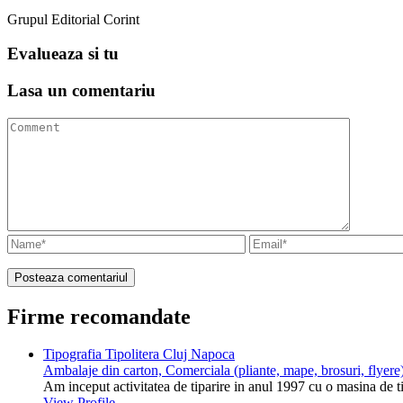
Grupul Editorial Corint
Evalueaza
si tu
Lasa un
comentariu
Firme recomandate
Tipografia Tipolitera Cluj Napoca
Ambalaje din carton, Comerciala (pliante, mape, brosuri, flyere)
Am inceput activitatea de tiparire in anul 1997 cu o masina de 
View Profile