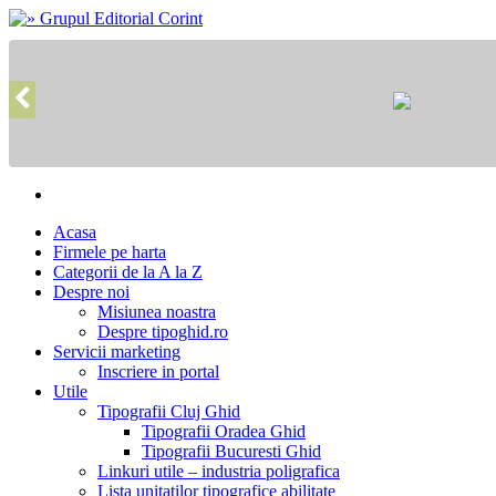
Acasa
Firmele pe harta
Categorii de la A la Z
Despre noi
Misiunea noastra
Despre tipoghid.ro
Servicii marketing
Inscriere in portal
Utile
Tipografii Cluj Ghid
Tipografii Oradea Ghid
Tipografii Bucuresti Ghid
Linkuri utile – industria poligrafica
Lista unitatilor tipografice abilitate