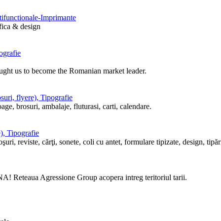
ltifunctionale-Imprimante
afica & design
ografie
ought us to become the Romanian market leader.
uri, flyere), Tipografie
ge, brosuri, ambalaje, fluturasi, carti, calendare.
), Tipografie
i, reviste, cărţi, sonete, coli cu antet, formulare tipizate, design, tipări
! Reteaua Agressione Group acopera intreg teritoriul tarii.