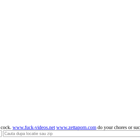
g cock.
www.fuck-videos.net
www.zettaporn.com
do your chores or su