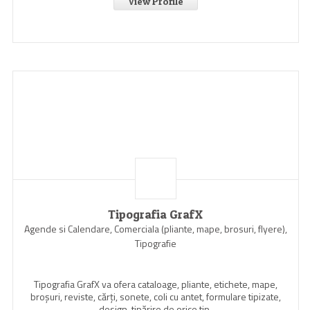
View Profile
Tipografia GrafX
Agende si Calendare, Comerciala (pliante, mape, brosuri, flyere),
Tipografie
Tipografia GrafX va ofera cataloage, pliante, etichete, mape,
broşuri, reviste, cărţi, sonete, coli cu antet, formulare tipizate,
design, tipărire de orice tip.