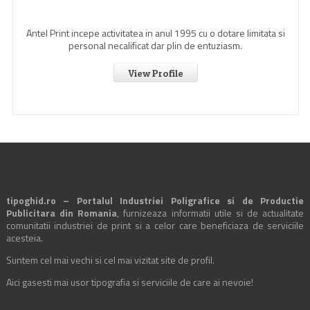
Antel Print incepe activitatea in anul 1995 cu o dotare limitata si
personal necalificat dar plin de entuziasm.
View Profile
tipoghid.ro – Portalul Industriei Poligrafice si de Productie
Publicitara din Romania
, furnizeaza informatii utile si de actualitate
comunitatii industriei de print si a celor care beneficiaza de serviciile
acesteia.
Suntem cel mai vechi si cel mai vizitat site de profil.
Aici gasesti mai usor tipografia si serviciile de care ai nevoie!