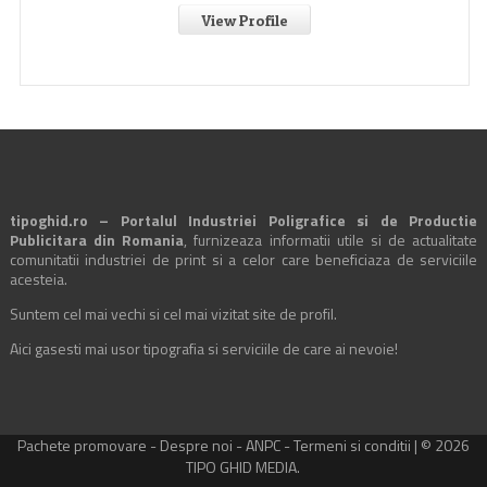
View Profile
tipoghid.ro – Portalul Industriei Poligrafice si de Productie
Publicitara din Romania
, furnizeaza informatii utile si de actualitate
comunitatii industriei de print si a celor care beneficiaza de serviciile
acesteia.
Suntem cel mai vechi si cel mai vizitat site de profil.
Aici gasesti mai usor tipografia si serviciile de care ai nevoie!
Pachete promovare
-
Despre noi
-
ANPC
-
Termeni si conditii
| © 2026
TIPO GHID MEDIA.