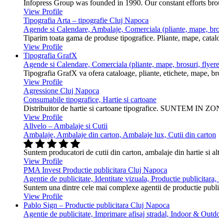
Infopress Group was founded in 1990. Our constant efforts br
View Profile
Tipografia Arta – tipografie Cluj Napoca
Agende si Calendare, Ambalaje, Comerciala (pliante, mape, bros
Tiparim toata gama de produse tipografice. Pliante, mape, cataloa
View Profile
Tipografia GrafX
Agende si Calendare, Comerciala (pliante, mape, brosuri, flyere
Tipografia GrafX va ofera cataloage, pliante, etichete, mape, broşur
View Profile
Agressione Cluj Napoca
Consumabile tipografice, Hartie si cartoane
Distribuitor de hartie si cartoane tipografice. SUNTEM IN ZONA
View Profile
Allvelo – Ambalaje si Cutii
Ambalaje, Ambalaje din carton, Ambalaje lux, Cutii din carton
Suntem producatori de cutii din carton, ambalaje din hartie si alt
View Profile
PMA Invest Productie publicitara Cluj Napoca
Agentie de publicitate, Identitate vizuala, Productie publicitara
Suntem una dintre cele mai complexe agentii de productie public
View Profile
Pablo Sign – Productie publicitara Cluj Napoca
Agentie de publicitate, Imprimare afisaj stradal, Indoor & Outdo