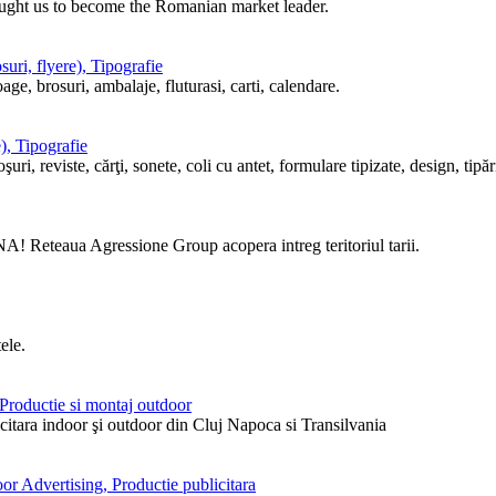
ought us to become the Romanian market leader.
uri, flyere), Tipografie
ge, brosuri, ambalaje, fluturasi, carti, calendare.
), Tipografie
i, reviste, cărţi, sonete, coli cu antet, formulare tipizate, design, tipări
! Reteaua Agressione Group acopera intreg teritoriul tarii.
ele.
, Productie si montaj outdoor
itara indoor şi outdoor din Cluj Napoca si Transilvania
or Advertising, Productie publicitara