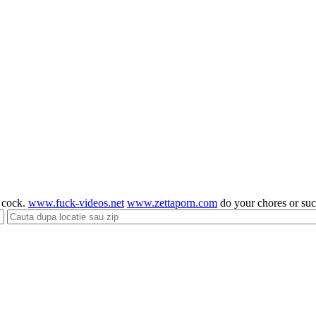
g cock.
www.fuck-videos.net
www.zettaporn.com
do your chores or su