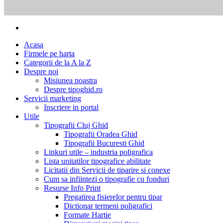
Acasa
Firmele pe harta
Categorii de la A la Z
Despre noi
Misiunea noastra
Despre tipoghid.ro
Servicii marketing
Inscriere in portal
Utile
Tipografii Cluj Ghid
Tipografii Oradea Ghid
Tipografii Bucuresti Ghid
Linkuri utile – industria poligrafica
Lista unitatilor tipografice abilitate
Licitatii din Servicii de tiparire si conexe
Cum sa infiintezi o tipografie cu fonduri
Resurse Info Print
Pregatirea fisierelor pentru tipar
Dictionar termeni poligrafici
Formate Hartie