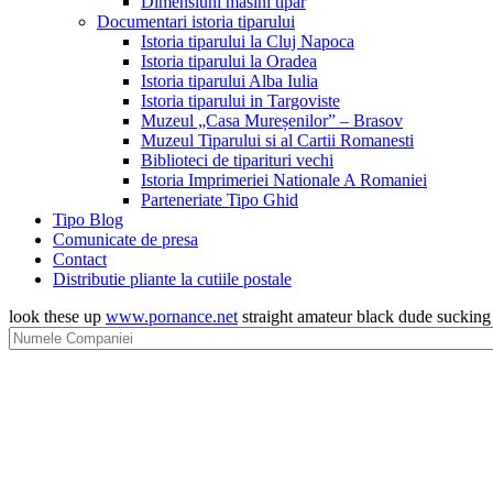
Dimensiuni masini tipar
Documentari istoria tiparului
Istoria tiparului la Cluj Napoca
Istoria tiparului la Oradea
Istoria tiparului Alba Iulia
Istoria tiparului in Targoviste
Muzeul „Casa Mureșenilor” – Brasov
Muzeul Tiparului si al Cartii Romanesti
Biblioteci de tiparituri vechi
Istoria Imprimeriei Nationale A Romaniei
Parteneriate Tipo Ghid
Tipo Blog
Comunicate de presa
Contact
Distributie pliante la cutiile postale
look these up
www.pornance.net
straight amateur black dude suckin