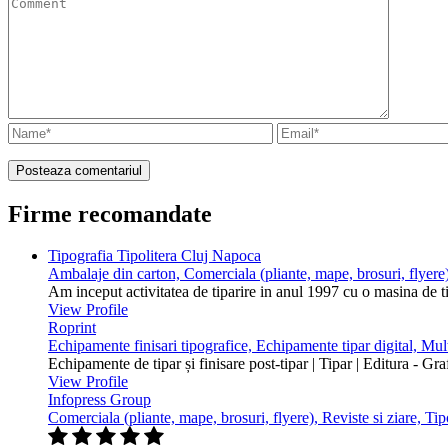
Firme recomandate
Tipografia Tipolitera Cluj Napoca
Ambalaje din carton, Comerciala (pliante, mape, brosuri, flyere)
Am inceput activitatea de tiparire in anul 1997 cu o masina de 
View Profile
Roprint
Echipamente finisari tipografice, Echipamente tipar digital, Mu
Echipamente de tipar și finisare post-tipar | Tipar | Editura - Gr
View Profile
Infopress Group
Comerciala (pliante, mape, brosuri, flyere), Reviste si ziare, Tip