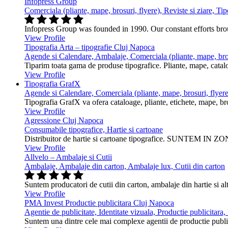
Infopress Group
Comerciala (pliante, mape, brosuri, flyere), Reviste si ziare, Tip
Infopress Group was founded in 1990. Our constant efforts br
View Profile
Tipografia Arta – tipografie Cluj Napoca
Agende si Calendare, Ambalaje, Comerciala (pliante, mape, bros
Tiparim toata gama de produse tipografice. Pliante, mape, cataloa
View Profile
Tipografia GrafX
Agende si Calendare, Comerciala (pliante, mape, brosuri, flyere
Tipografia GrafX va ofera cataloage, pliante, etichete, mape, broşur
View Profile
Agressione Cluj Napoca
Consumabile tipografice, Hartie si cartoane
Distribuitor de hartie si cartoane tipografice. SUNTEM IN ZONA
View Profile
Allvelo – Ambalaje si Cutii
Ambalaje, Ambalaje din carton, Ambalaje lux, Cutii din carton
Suntem producatori de cutii din carton, ambalaje din hartie si alt
View Profile
PMA Invest Productie publicitara Cluj Napoca
Agentie de publicitate, Identitate vizuala, Productie publicitara
Suntem una dintre cele mai complexe agentii de productie public