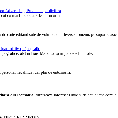
or Advertising, Productie publicitara
ăscut cu mai bine de 20 de ani în urmă!
de carte editând sute de volume, din diverse domenii, pe suport clasic ş
ipar rotativa, Tipografie
pografice, atât în Baia Mare, cât şi în judeţele limitrofe.
i personal necalificat dar plin de entuziasm.
licitara din Romania
, furnizeaza informatii utile si de actualitate comunit
26 TIPO GHID MEDIA.