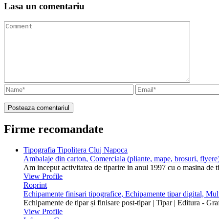
Lasa un
comentariu
Firme recomandate
Tipografia Tipolitera Cluj Napoca
Ambalaje din carton, Comerciala (pliante, mape, brosuri, flyere)
Am inceput activitatea de tiparire in anul 1997 cu o masina de 
View Profile
Roprint
Echipamente finisari tipografice, Echipamente tipar digital, Mu
Echipamente de tipar și finisare post-tipar | Tipar | Editura - Gr
View Profile