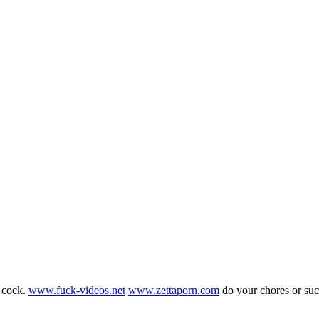
g cock.
www.fuck-videos.net
www.zettaporn.com
do your chores or su