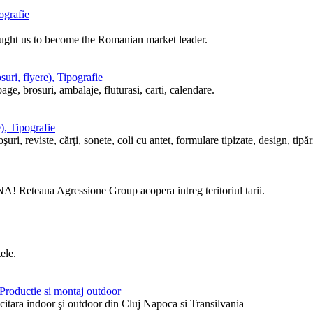
ografie
ought us to become the Romanian market leader.
uri, flyere), Tipografie
ge, brosuri, ambalaje, fluturasi, carti, calendare.
), Tipografie
i, reviste, cărţi, sonete, coli cu antet, formulare tipizate, design, tipări
! Reteaua Agressione Group acopera intreg teritoriul tarii.
ele.
, Productie si montaj outdoor
itara indoor şi outdoor din Cluj Napoca si Transilvania