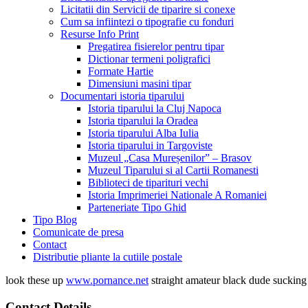
Licitatii din Servicii de tiparire si conexe
Cum sa infiintezi o tipografie cu fonduri
Resurse Info Print
Pregatirea fisierelor pentru tipar
Dictionar termeni poligrafici
Formate Hartie
Dimensiuni masini tipar
Documentari istoria tiparului
Istoria tiparului la Cluj Napoca
Istoria tiparului la Oradea
Istoria tiparului Alba Iulia
Istoria tiparului in Targoviste
Muzeul „Casa Mureșenilor” – Brasov
Muzeul Tiparului si al Cartii Romanesti
Biblioteci de tiparituri vechi
Istoria Imprimeriei Nationale A Romaniei
Parteneriate Tipo Ghid
Tipo Blog
Comunicate de presa
Contact
Distributie pliante la cutiile postale
look these up
www.pornance.net
straight amateur black dude suckin
Contact Details