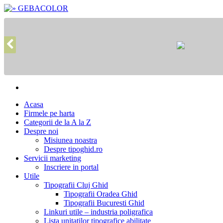
Acasa
Firmele pe harta
Categorii de la A la Z
Despre noi
Misiunea noastra
Despre tipoghid.ro
Servicii marketing
Inscriere in portal
Utile
Tipografii Cluj Ghid
Tipografii Oradea Ghid
Tipografii Bucuresti Ghid
Linkuri utile – industria poligrafica
Lista unitatilor tipografice abilitate