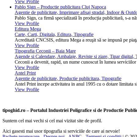
View Profile
Pablo Sign – Productie publicitara Cluj Napoca
Agentie de publicitate, Imprimare afisaj stradal, Indoor & Outdo
Pablo Sign, ca firmă specializată în producția publicitară, s-a n
View Profile
Editura Mega
Carte, Carti, Digitala, Editura, Tipografie
Acreditată CNCSIS, editura Mega a reuşit să se impună pe piaţa 
View Profile
Tipografia Ceconii – Baia Mare
Agende si Calendare, Ambalaje, Reviste si ziare, Tipar digital, T
Ceconii a devenit, rapid, un nume cunoscut în lumea serviciilor ti
View Profile
Antel Print
Agentie de publicitate, Productie publicitara, Tipografie
Antel Print incepe activitatea in anul 1995 cu o dotare limitata s
View Profile
tipoghid.ro – Portalul Industriei Poligrafice si de Productie Pub
Suntem cel mai vechi si cel mai vizitat site de profil.
Aici gasesti mai usor tipografia si serviciile de care ai nevoie!
Pachete promovare
-
Despre noi
-
ANPC
-
Termeni si conditii
| © 20