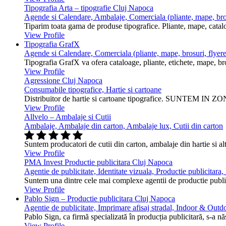
Tipografia Arta – tipografie Cluj Napoca
Agende si Calendare, Ambalaje, Comerciala (pliante, mape, bros
Tiparim toata gama de produse tipografice. Pliante, mape, cataloa
View Profile
Tipografia GrafX
Agende si Calendare, Comerciala (pliante, mape, brosuri, flyere
Tipografia GrafX va ofera cataloage, pliante, etichete, mape, broşur
View Profile
Agressione Cluj Napoca
Consumabile tipografice, Hartie si cartoane
Distribuitor de hartie si cartoane tipografice. SUNTEM IN ZONA
View Profile
Allvelo – Ambalaje si Cutii
Ambalaje, Ambalaje din carton, Ambalaje lux, Cutii din carton
Suntem producatori de cutii din carton, ambalaje din hartie si alt
View Profile
PMA Invest Productie publicitara Cluj Napoca
Agentie de publicitate, Identitate vizuala, Productie publicitara
Suntem una dintre cele mai complexe agentii de productie public
View Profile
Pablo Sign – Productie publicitara Cluj Napoca
Agentie de publicitate, Imprimare afisaj stradal, Indoor & Outdo
Pablo Sign, ca firmă specializată în producția publicitară, s-a n
View Profile