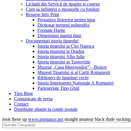
Licitatii din Servicii de tiparire si conexe
Cum sa infiintezi o tipografie cu fonduri
Resurse Info Print
Pregatirea fisierelor pentru tipar
Dictionar termeni poligrafici
Formate Hartie
Dimensiuni masini tipar
Documentari istoria tiparului
Istoria tiparului la Cluj Napoca
Istoria tiparului la Oradea
Istoria tiparului Alba Iulia
Istoria tiparului in Targoviste
Muzeul „Casa Mureșenilor” – Brasov
Muzeul Tiparului si al Cartii Romanesti
Biblioteci de tiparituri vechi
Istoria Imprimeriei Nationale A Romaniei
Parteneriate Tipo Ghid
Tipo Blog
Comunicate de presa
Contact
Distributie pliante la cutiile postale
look these up
www.pornance.net
straight amateur black dude suckin