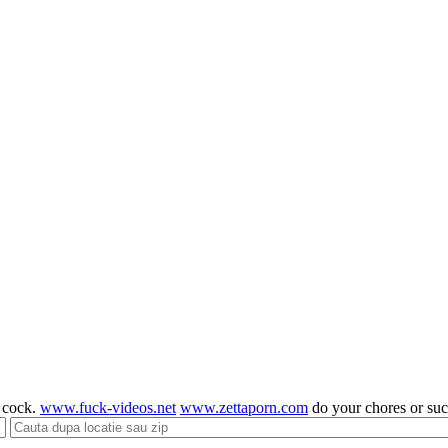
g cock.
www.fuck-videos.net
www.zettaporn.com
do your chores or su