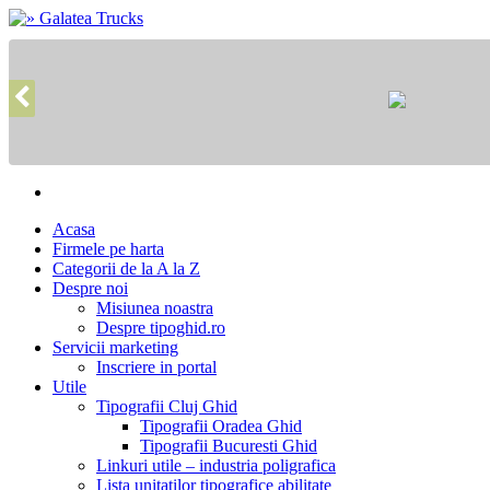
Acasa
Firmele pe harta
Categorii de la A la Z
Despre noi
Misiunea noastra
Despre tipoghid.ro
Servicii marketing
Inscriere in portal
Utile
Tipografii Cluj Ghid
Tipografii Oradea Ghid
Tipografii Bucuresti Ghid
Linkuri utile – industria poligrafica
Lista unitatilor tipografice abilitate