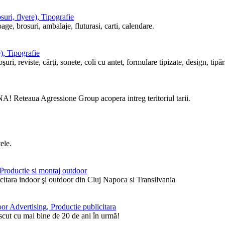
uri, flyere), Tipografie
ge, brosuri, ambalaje, fluturasi, carti, calendare.
), Tipografie
i, reviste, cărţi, sonete, coli cu antet, formulare tipizate, design, tipări
! Reteaua Agressione Group acopera intreg teritoriul tarii.
ele.
, Productie si montaj outdoor
itara indoor şi outdoor din Cluj Napoca si Transilvania
or Advertising, Productie publicitara
ăscut cu mai bine de 20 de ani în urmă!