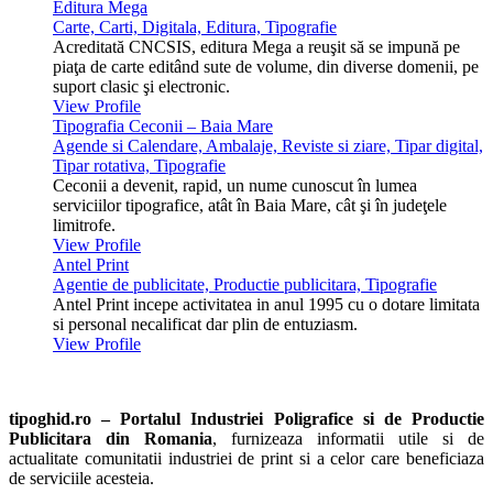
Editura Mega
Carte, Carti, Digitala, Editura, Tipografie
Acreditată CNCSIS, editura Mega a reuşit să se impună pe
piaţa de carte editând sute de volume, din diverse domenii, pe
suport clasic şi electronic.
View Profile
Tipografia Ceconii – Baia Mare
Agende si Calendare, Ambalaje, Reviste si ziare, Tipar digital,
Tipar rotativa, Tipografie
Ceconii a devenit, rapid, un nume cunoscut în lumea
serviciilor tipografice, atât în Baia Mare, cât şi în judeţele
limitrofe.
View Profile
Antel Print
Agentie de publicitate, Productie publicitara, Tipografie
Antel Print incepe activitatea in anul 1995 cu o dotare limitata
si personal necalificat dar plin de entuziasm.
View Profile
tipoghid.ro – Portalul Industriei Poligrafice si de Productie
Publicitara din Romania
, furnizeaza informatii utile si de
actualitate comunitatii industriei de print si a celor care beneficiaza
de serviciile acesteia.