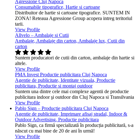
Agressione Cluj Napoca
Consumabile tipografice, Hartie si cartoane
Distribuitor de hartie si cartoane tipografice. SUNTEM IN
ZONA! Reteaua Agressione Group acopera intreg teritoriul
tarii.
View Profile
Allvelo – Ambalaje si Cutii
Ambalaje, Ambalaje din carton, Ambalaje lux, Cutii din
carton
Suntem producatori de cutii din carton, ambalaje din hartie si
altele.
View Profile
PMA Invest Productie publicitara Cluj Napoca
Agentie de publicitate, Identitate vizuala, Productie
publicitara, Productie si montaj outdoor
Suntem una dintre cele mai complexe agentii de productie
publicitara indoor şi outdoor din Cluj Napoca si Transilvania
View Profile
Pablo Sign – Productie publicitara Cluj Napoca
Agentie de publicitate, Imprimare afisaj stradal, Indoor &
Outdoor Advertising, Productie publicitara
Pablo Sign, ca firmă specializată în producția publicitară, s-a
născut cu mai bine de 20 de ani în urmă!
View Profile