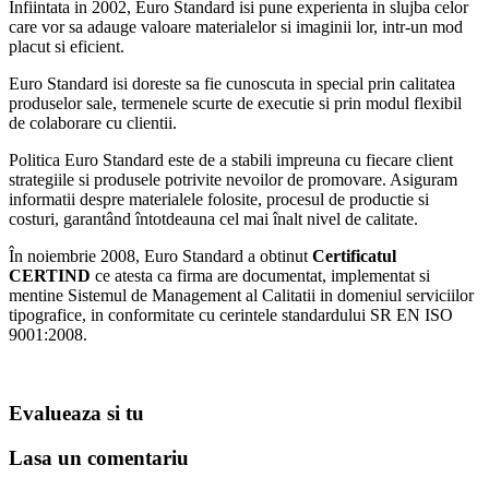
Infiintata in 2002, Euro Standard isi pune experienta in slujba celor
care vor sa adauge valoare materialelor si imaginii lor, intr-un mod
placut si eficient.
Euro Standard isi doreste sa fie cunoscuta in special prin calitatea
produselor sale, termenele scurte de executie si prin modul flexibil
de colaborare cu clientii.
Politica Euro Standard este de a stabili impreuna cu fiecare client
strategiile si produsele potrivite nevoilor de promovare. Asiguram
informatii despre materialele folosite, procesul de productie si
costuri, garantând întotdeauna cel mai înalt nivel de calitate.
În noiembrie 2008, Euro Standard a obtinut
Certificatul
CERTIND
ce atesta ca firma are documentat, implementat si
mentine Sistemul de Management al Calitatii in domeniul serviciilor
tipografice, in conformitate cu cerintele standardului SR EN ISO
9001:2008.
Evalueaza
si tu
Lasa un
comentariu