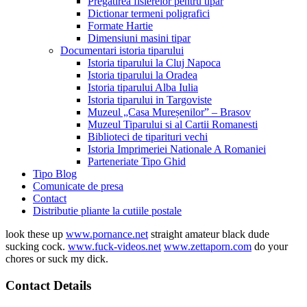
Pregatirea fisierelor pentru tipar
Dictionar termeni poligrafici
Formate Hartie
Dimensiuni masini tipar
Documentari istoria tiparului
Istoria tiparului la Cluj Napoca
Istoria tiparului la Oradea
Istoria tiparului Alba Iulia
Istoria tiparului in Targoviste
Muzeul „Casa Mureșenilor” – Brasov
Muzeul Tiparului si al Cartii Romanesti
Biblioteci de tiparituri vechi
Istoria Imprimeriei Nationale A Romaniei
Parteneriate Tipo Ghid
Tipo Blog
Comunicate de presa
Contact
Distributie pliante la cutiile postale
look these up
www.pornance.net
straight amateur black dude
sucking cock.
www.fuck-videos.net
www.zettaporn.com
do your
chores or suck my dick.
Contact Details