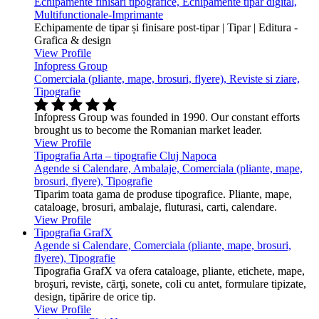
Echipamente finisari tipografice, Echipamente tipar digital,
Multifunctionale-Imprimante
Echipamente de tipar și finisare post-tipar | Tipar | Editura -
Grafica & design
View Profile
Infopress Group
Comerciala (pliante, mape, brosuri, flyere), Reviste si ziare,
Tipografie
Infopress Group was founded in 1990. Our constant efforts
brought us to become the Romanian market leader.
View Profile
Tipografia Arta – tipografie Cluj Napoca
Agende si Calendare, Ambalaje, Comerciala (pliante, mape,
brosuri, flyere), Tipografie
Tiparim toata gama de produse tipografice. Pliante, mape,
cataloage, brosuri, ambalaje, fluturasi, carti, calendare.
View Profile
Tipografia GrafX
Agende si Calendare, Comerciala (pliante, mape, brosuri,
flyere), Tipografie
Tipografia GrafX va ofera cataloage, pliante, etichete, mape,
broşuri, reviste, cărţi, sonete, coli cu antet, formulare tipizate,
design, tipărire de orice tip.
View Profile