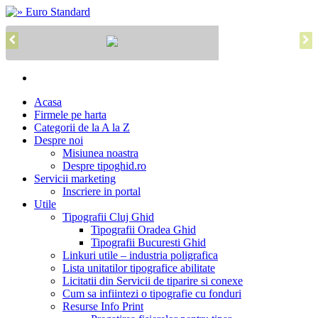
Acasa
Firmele pe harta
Categorii de la A la Z
Despre noi
Misiunea noastra
Despre tipoghid.ro
Servicii marketing
Inscriere in portal
Utile
Tipografii Cluj Ghid
Tipografii Oradea Ghid
Tipografii Bucuresti Ghid
Linkuri utile – industria poligrafica
Lista unitatilor tipografice abilitate
Licitatii din Servicii de tiparire si conexe
Cum sa infiintezi o tipografie cu fonduri
Resurse Info Print