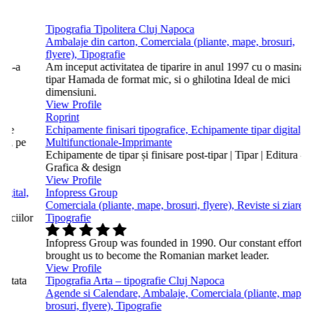
Tipografia Tipolitera Cluj Napoca
 &
Ambalaje din carton, Comerciala (pliante, mape, brosuri,
flyere), Tipografie
, s-a
Am inceput activitatea de tiparire in anul 1997 cu o masina d
tipar Hamada de format mic, si o ghilotina Ideal de mici
dimensiuni.
View Profile
Roprint
ă pe
Echipamente finisari tipografice, Echipamente tipar digital,
ii, pe
Multifunctionale-Imprimante
Echipamente de tipar și finisare post-tipar | Tipar | Editura -
Grafica & design
View Profile
igital,
Infopress Group
Comerciala (pliante, mape, brosuri, flyere), Reviste si ziare,
viciilor
Tipografie
.
Infopress Group was founded in 1990. Our constant efforts
brought us to become the Romanian market leader.
View Profile
imitata
Tipografia Arta – tipografie Cluj Napoca
Agende si Calendare, Ambalaje, Comerciala (pliante, mape,
brosuri, flyere), Tipografie