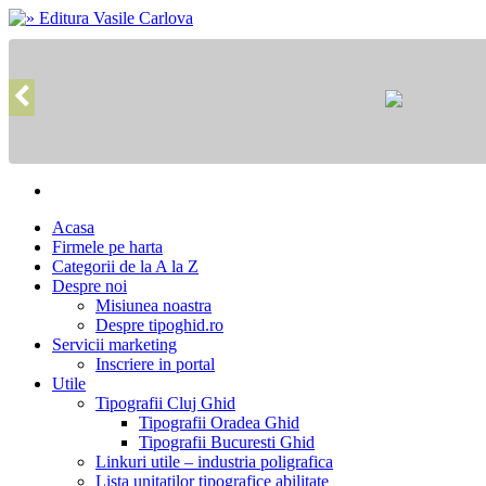
Acasa
Firmele pe harta
Categorii de la A la Z
Despre noi
Misiunea noastra
Despre tipoghid.ro
Servicii marketing
Inscriere in portal
Utile
Tipografii Cluj Ghid
Tipografii Oradea Ghid
Tipografii Bucuresti Ghid
Linkuri utile – industria poligrafica
Lista unitatilor tipografice abilitate