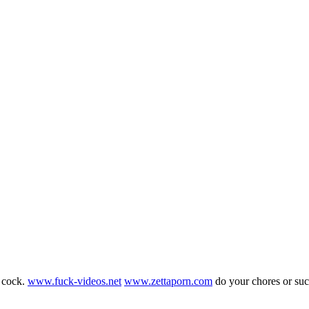
g cock.
www.fuck-videos.net
www.zettaporn.com
do your chores or su