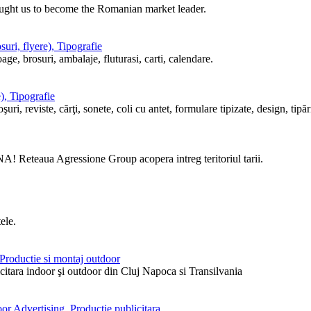
ought us to become the Romanian market leader.
uri, flyere), Tipografie
ge, brosuri, ambalaje, fluturasi, carti, calendare.
), Tipografie
i, reviste, cărţi, sonete, coli cu antet, formulare tipizate, design, tipări
! Reteaua Agressione Group acopera intreg teritoriul tarii.
ele.
, Productie si montaj outdoor
itara indoor şi outdoor din Cluj Napoca si Transilvania
or Advertising, Productie publicitara