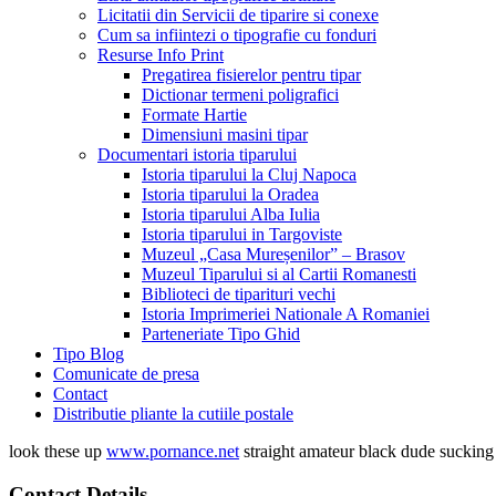
Licitatii din Servicii de tiparire si conexe
Cum sa infiintezi o tipografie cu fonduri
Resurse Info Print
Pregatirea fisierelor pentru tipar
Dictionar termeni poligrafici
Formate Hartie
Dimensiuni masini tipar
Documentari istoria tiparului
Istoria tiparului la Cluj Napoca
Istoria tiparului la Oradea
Istoria tiparului Alba Iulia
Istoria tiparului in Targoviste
Muzeul „Casa Mureșenilor” – Brasov
Muzeul Tiparului si al Cartii Romanesti
Biblioteci de tiparituri vechi
Istoria Imprimeriei Nationale A Romaniei
Parteneriate Tipo Ghid
Tipo Blog
Comunicate de presa
Contact
Distributie pliante la cutiile postale
look these up
www.pornance.net
straight amateur black dude suckin
Contact Details