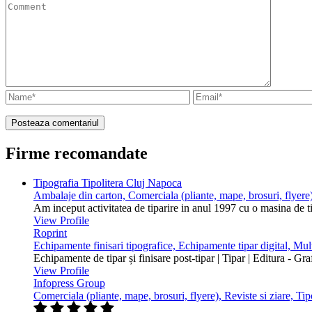
Firme recomandate
Tipografia Tipolitera Cluj Napoca
Ambalaje din carton, Comerciala (pliante, mape, brosuri, flyere)
Am inceput activitatea de tiparire in anul 1997 cu o masina de 
View Profile
Roprint
Echipamente finisari tipografice, Echipamente tipar digital, Mu
Echipamente de tipar și finisare post-tipar | Tipar | Editura - Gr
View Profile
Infopress Group
Comerciala (pliante, mape, brosuri, flyere), Reviste si ziare, Tip