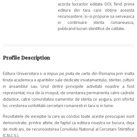
acorda lucrarilor editate DOI, fiind prima
editura din tara care obtine aceasta
recunoastere, si-si propune sa serveasca
in continuare stiinta romaneasca,
publicand lucrari stiintifice de calitate.
Profile Description
Editura Universitara s-a impus pe piata de carte din Romania prin inalta
tinuta academica a aparitiilor sale dedicate invatamantului, stiintei, culturii
in ansamblul sau. Unul dintre principiile activitatii noastre a fost
reprezentat, inca de la inceput, de orientarea permanenta catre cadrele
didactice, catre comunitatea oamenilor de stiinta ce asigura, prin efortul
lor, cresterea vizibilitatii cercetarii romanesti in tara si in lume.
Rezultatele de exceptie la care au condus toate aceste preocupari sunt
demonstrate, printre altele, de faptul ca editura noastra se bucura, deja
de multi ani, de recunoasterea Consiliului National al Cercetarii Stiintifice
(C.N.C.S.).