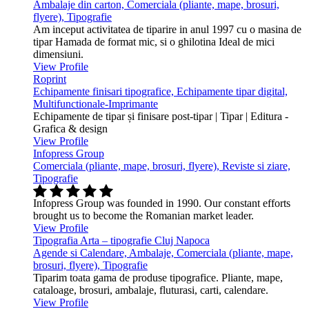
Ambalaje din carton, Comerciala (pliante, mape, brosuri,
flyere), Tipografie
Am inceput activitatea de tiparire in anul 1997 cu o masina de
tipar Hamada de format mic, si o ghilotina Ideal de mici
dimensiuni.
View Profile
Roprint
Echipamente finisari tipografice, Echipamente tipar digital,
Multifunctionale-Imprimante
Echipamente de tipar și finisare post-tipar | Tipar | Editura -
Grafica & design
View Profile
Infopress Group
Comerciala (pliante, mape, brosuri, flyere), Reviste si ziare,
Tipografie
Infopress Group was founded in 1990. Our constant efforts
brought us to become the Romanian market leader.
View Profile
Tipografia Arta – tipografie Cluj Napoca
Agende si Calendare, Ambalaje, Comerciala (pliante, mape,
brosuri, flyere), Tipografie
Tiparim toata gama de produse tipografice. Pliante, mape,
cataloage, brosuri, ambalaje, fluturasi, carti, calendare.
View Profile