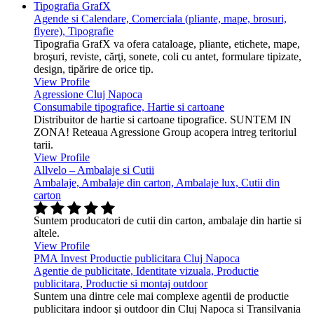
Tipografia GrafX
Agende si Calendare, Comerciala (pliante, mape, brosuri,
flyere), Tipografie
Tipografia GrafX va ofera cataloage, pliante, etichete, mape,
broşuri, reviste, cărţi, sonete, coli cu antet, formulare tipizate,
design, tipărire de orice tip.
View Profile
Agressione Cluj Napoca
Consumabile tipografice, Hartie si cartoane
Distribuitor de hartie si cartoane tipografice. SUNTEM IN
ZONA! Reteaua Agressione Group acopera intreg teritoriul
tarii.
View Profile
Allvelo – Ambalaje si Cutii
Ambalaje, Ambalaje din carton, Ambalaje lux, Cutii din
carton
Suntem producatori de cutii din carton, ambalaje din hartie si
altele.
View Profile
PMA Invest Productie publicitara Cluj Napoca
Agentie de publicitate, Identitate vizuala, Productie
publicitara, Productie si montaj outdoor
Suntem una dintre cele mai complexe agentii de productie
publicitara indoor şi outdoor din Cluj Napoca si Transilvania