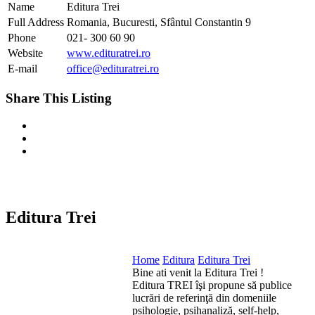
Name
Editura Trei
Full Address
Romania, Bucuresti, Sfântul Constantin 9
Phone
021- 300 60 90
Website
www.edituratrei.ro
E-mail
office@edituratrei.ro
Share This Listing
Editura Trei
Home
Editura
Editura Trei
Bine ati venit la Editura Trei !
Editura TREI îşi propune să publice
lucrări de referinţă din domeniile
psihologie, psihanaliză, self-help,