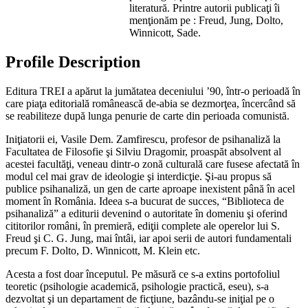
literatură. Printre autorii publicaţi îi
menţionăm pe : Freud, Jung, Dolto,
Winnicott, Sade.
Profile Description
Editura TREI a apărut la jumătatea deceniului ’90, într-o perioadă în
care piaţa editorială românească de-abia se dezmorţea, încercând să
se reabiliteze după lunga penurie de carte din perioada comunistă.
Iniţiatorii ei, Vasile Dem. Zamfirescu, profesor de psihanaliză la
Facultatea de Filosofie şi Silviu Dragomir, proaspăt absolvent al
acestei facultăţi, veneau dintr-o zonă culturală care fusese afectată în
modul cel mai grav de ideologie şi interdicţie. Şi-au propus să
publice psihanaliză, un gen de carte aproape inexistent până în acel
moment în România. Ideea s-a bucurat de succes, “Biblioteca de
psihanaliză” a editurii devenind o autoritate în domeniu şi oferind
cititorilor români, în premieră, ediţii complete ale operelor lui S.
Freud şi C. G. Jung, mai întâi, iar apoi serii de autori fundamentali
precum F. Dolto, D. Winnicott, M. Klein etc.
Acesta a fost doar începutul. Pe măsură ce s-a extins portofoliul
teoretic (psihologie academică, psihologie practică, eseu), s-a
dezvoltat şi un departament de ficţiune, bazându-se iniţial pe o