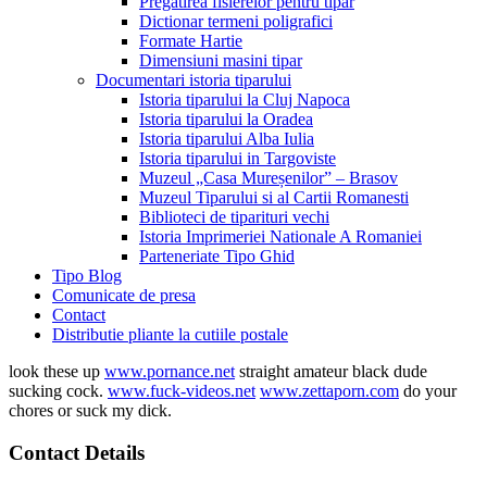
Pregatirea fisierelor pentru tipar
Dictionar termeni poligrafici
Formate Hartie
Dimensiuni masini tipar
Documentari istoria tiparului
Istoria tiparului la Cluj Napoca
Istoria tiparului la Oradea
Istoria tiparului Alba Iulia
Istoria tiparului in Targoviste
Muzeul „Casa Mureșenilor” – Brasov
Muzeul Tiparului si al Cartii Romanesti
Biblioteci de tiparituri vechi
Istoria Imprimeriei Nationale A Romaniei
Parteneriate Tipo Ghid
Tipo Blog
Comunicate de presa
Contact
Distributie pliante la cutiile postale
look these up
www.pornance.net
straight amateur black dude
sucking cock.
www.fuck-videos.net
www.zettaporn.com
do your
chores or suck my dick.
Contact Details