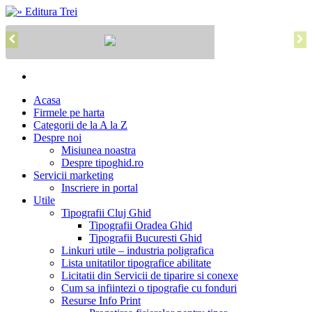
Acasa
Firmele pe harta
Categorii de la A la Z
Despre noi
Misiunea noastra
Despre tipoghid.ro
Servicii marketing
Inscriere in portal
Utile
Tipografii Cluj Ghid
Tipografii Oradea Ghid
Tipografii Bucuresti Ghid
Linkuri utile – industria poligrafica
Lista unitatilor tipografice abilitate
Licitatii din Servicii de tiparire si conexe
Cum sa infiintezi o tipografie cu fonduri
Resurse Info Print