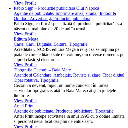
View Profile
Pablo Sign – Productie publicitara Cluj Napoca
Agentie de publicitate, Imprimare afisaj stradal, Indoor &
Outdoor Advertising, Productie publicitara
Pablo Sign, ca firmă specializată în producția publicitară, s-a
născut cu mai bine de 20 de ani în urmă!
View Profile
Editura Mega
Carte, Carti, Digitala, Editura, Tipografie
Acreditată CNCSIS, editura Mega a reuşit să se impună pe
piaţa de carte editând sute de volume, din diverse domenii, pe
suport clasic şi electronic.
View Profile
Tipografia Ceconii – Baia Mare
Agende si Calendare, Ambalaje, Reviste si ziare, Tipar digital,
Tipar rotativa, Tipografie
Ceconii a devenit, rapid, un nume cunoscut în lumea
serviciilor tipografice, atât în Baia Mare, cât şi în judeţele
limitrofe.
View Profile
Antel Print
Agentie de publicitate, Productie publicitara, Tipografie
Antel Print incepe activitatea in anul 1995 cu o dotare limitata
si personal necalificat dar plin de entuziasm.
View Profile