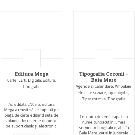
Editura Mega
Tipografia Ceconii –
Baia Mare
Carte, Carti, Digitala, Editura,
Agende si Calendare, Ambalaje,
Tipografie
Reviste si ziare, Tipar digital,
Tipar rotativa, Tipografie
Acreditată CNCSIS, editura
Mega a reuşit să se impună pe
piaţa de carte editând sute de
Ceconii a devenit, rapid, un
volume, din diverse domenii,
nume cunoscut în lumea
pe suport clasic şi electronic.
serviciilor tipografice, atât în
Baia Mare, cât şi în judeţele