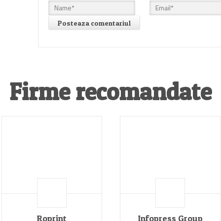
Firme recomandate
Roprint
Infopress Group