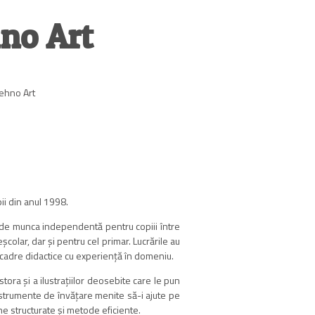
no Art
Tehno Art
ii din anul 1998.
 de munca independentă pentru copiii între
şcolar, dar şi pentru cel primar. Lucrările au
 cadre didactice cu experienţă în domeniu.
estora şi a ilustraţiilor deosebite care le pun
instrumente de învăţare menite să-i ajute pe
ne structurate şi metode eficiente.