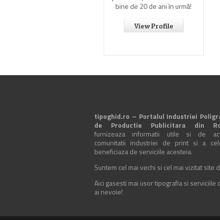
bine de 20 de ani în urmă!
View Profile
tipoghid.ro – Portalul Industriei Poligr
de Productie Publicitara din R
furnizeaza informatii utile si de actu
comunitatii industriei de print si a ce
beneficiaza de serviciile acesteia.
Suntem cel mai vechi si cel mai vizitat site d
Aici gasesti mai usor tipografia si serviciile
ai nevoie!