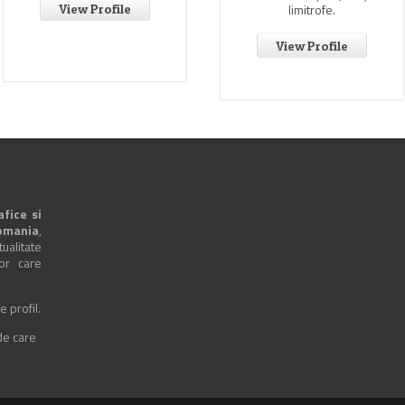
limitrofe.
View Profile
View Profile
afice si
omania
,
alitate
lor care
e profil.
 de care