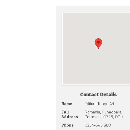
Contact Details
Editura Tehno Art
Name
Romania, Hunedoara,
Full
Petrosani, CP 15, OP 1
Address
0254-546.888
Phone