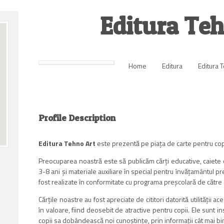
Editura Teh
Home
Editura
Editura 
Profile Description
Editura Tehno Art
este prezentă pe piaţa de carte pentru cop
Preocuparea noastră este să publicăm cărţi educative, caiete
3-8 ani şi materiale auxiliare în special pentru învăţamântul pre
fost realizate în conformitate cu programa preşcolară de către
Cărţile noastre au fost apreciate de cititori datorită utilităţii ac
în valoare, fiind deosebit de atractive pentru copii. Ele sunt 
copii sa dobândească noi cunoştinţe, prin informaţii cât mai bi