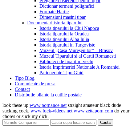
Pregatirea fisierelor pentru tipar
Dictionar termeni poligrafici
Formate Hartie
Dimensiuni masini tipar
Documentari istoria tiparului
Istoria tiparului la Cluj Napoca
Istoria tiparului la Oradea
Istoria tiparului Alba Iulia
Istoria tiparului in Targoviste
Muzeul „Casa Mureșenilor” – Brasov
Muzeul Tiparului si al Cartii Romanesti
Biblioteci de tiparituri vechi
Istoria Imprimeriei Nationale A Romaniei
Parteneriate Tipo Ghid
Tipo Blog
Comunicate de presa
Contact
Distributie pliante la cutiile postale
look these up
www.pornance.net
straight amateur black dude
sucking cock.
www.fuck-videos.net
www.zettaporn.com
do your
chores or suck my dick.