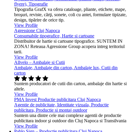
flyere), Tipografie
Tipografia GrafX va ofera cataloage, pliante, etichete, mape,
broşuri, reviste, cărţi, sonete, coli cu antet, formulare tipizate,
design, tipărire de orice tip.
View Profile
Agressione Cluj Napoca
Consumabile tipografice, Hartie si cartoane
Distribuitor de hartie si cartoane tipografice. SUNTEM IN
ZONA! Reteaua Agressione Group acopera intreg teritoriul
tarii.
View Profile
Allvelo – Ambalaje si Cutii
Ambalaje, Ambalaje din carton, Ambalaje lux, Cutii din
carton
Suntem producatori de cutii din carton, ambalaje din hartie si
altele.
View Profile
PMA Invest Productie publicitara Cluj Napoca
Agentie de publicitate, Identitate vizuala, Productie
publicitara, Productie si montaj outdoor
Suntem una dintre cele mai complexe agentii de productie
publicitara indoor şi outdoor din Cluj Napoca si Transilvania
View Profile
Pablo Sign – Productie publicitara Cluj Napoca