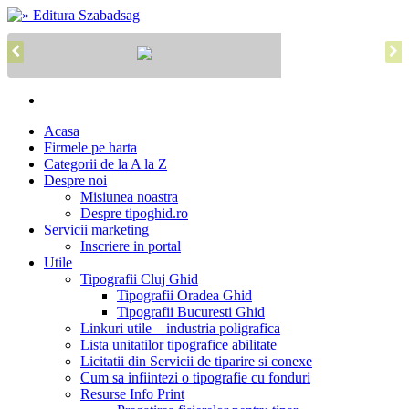
Acasa
Firmele pe harta
Categorii de la A la Z
Despre noi
Misiunea noastra
Despre tipoghid.ro
Servicii marketing
Inscriere in portal
Utile
Tipografii Cluj Ghid
Tipografii Oradea Ghid
Tipografii Bucuresti Ghid
Linkuri utile – industria poligrafica
Lista unitatilor tipografice abilitate
Licitatii din Servicii de tiparire si conexe
Cum sa infiintezi o tipografie cu fonduri
Resurse Info Print