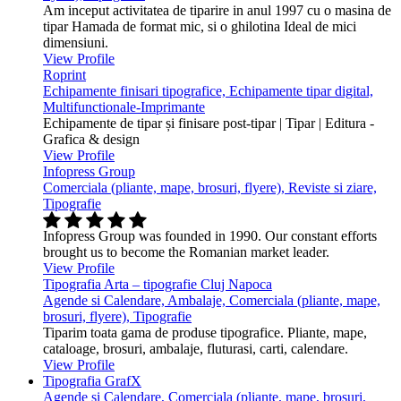
Am inceput activitatea de tiparire in anul 1997 cu o masina de
tipar Hamada de format mic, si o ghilotina Ideal de mici
dimensiuni.
View Profile
Roprint
Echipamente finisari tipografice, Echipamente tipar digital,
Multifunctionale-Imprimante
Echipamente de tipar și finisare post-tipar | Tipar | Editura -
Grafica & design
View Profile
Infopress Group
Comerciala (pliante, mape, brosuri, flyere), Reviste si ziare,
Tipografie
Infopress Group was founded in 1990. Our constant efforts
brought us to become the Romanian market leader.
View Profile
Tipografia Arta – tipografie Cluj Napoca
Agende si Calendare, Ambalaje, Comerciala (pliante, mape,
brosuri, flyere), Tipografie
Tiparim toata gama de produse tipografice. Pliante, mape,
cataloage, brosuri, ambalaje, fluturasi, carti, calendare.
View Profile
Tipografia GrafX
Agende si Calendare, Comerciala (pliante, mape, brosuri,