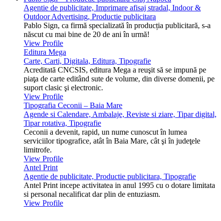
Agentie de publicitate, Imprimare afisaj stradal, Indoor &
Outdoor Advertising, Productie publicitara
Pablo Sign, ca firmă specializată în producția publicitară, s-a
născut cu mai bine de 20 de ani în urmă!
View Profile
Editura Mega
Carte, Carti, Digitala, Editura, Tipografie
Acreditată CNCSIS, editura Mega a reuşit să se impună pe
piaţa de carte editând sute de volume, din diverse domenii, pe
suport clasic şi electronic.
View Profile
Tipografia Ceconii – Baia Mare
Agende si Calendare, Ambalaje, Reviste si ziare, Tipar digital,
Tipar rotativa, Tipografie
Ceconii a devenit, rapid, un nume cunoscut în lumea
serviciilor tipografice, atât în Baia Mare, cât şi în judeţele
limitrofe.
View Profile
Antel Print
Agentie de publicitate, Productie publicitara, Tipografie
Antel Print incepe activitatea in anul 1995 cu o dotare limitata
si personal necalificat dar plin de entuziasm.
View Profile