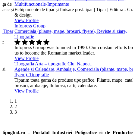
aţa de
Multifunctionale-Imprimante
lasic şi
Echipamente de tipar și finisare post-tipar | Tipar | Editura - Gra
& design
View Profile
Infopress Group
l, Tipar
Comerciala (pliante, mape, brosuri, flyere), Reviste si ziare,
Tipografie
lor
Infopress Group was founded in 1990. Our constant efforts bro
us to become the Romanian market leader.
View Profile
Tipografia Arta – tipografie Cluj Napoca
 si
Agende si Calendare, Ambalaje, Comerciala (pliante, mape, bro
flyere), Tipografie
Tiparim toata gama de produse tipografice. Pliante, mape, catal
brosuri, ambalaje, fluturasi, carti, calendare.
View Profile
1
2
3
tipoghid.ro – Portalul Industriei Poligrafice si de Productie