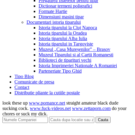
Pregatirea fisierelor pentru tipar
Dictionar termeni poligrafici
Formate Hartie
Dimensiuni masini tipar
Documentari istoria tiparului
Istoria tiparului la Cluj Napoca
Istoria tiparului la Oradea
Istoria tiparului Alba Iulia
Istoria tiparului in Targoviste
Muzeul „Casa Mureșenilor” – Brasov
Muzeul Tiparului si al Cartii Romanesti
Biblioteci de tiparituri vechi
Istoria Imprimeriei Nationale A Romaniei
Parteneriate Tipo Ghid
Tipo Blog
Comunicate de presa
Contact
Distributie pliante la cutiile postale
look these up
www.pornance.net
straight amateur black dude
sucking cock.
www.fuck-videos.net
www.zettaporn.com
do your
chores or suck my dick.