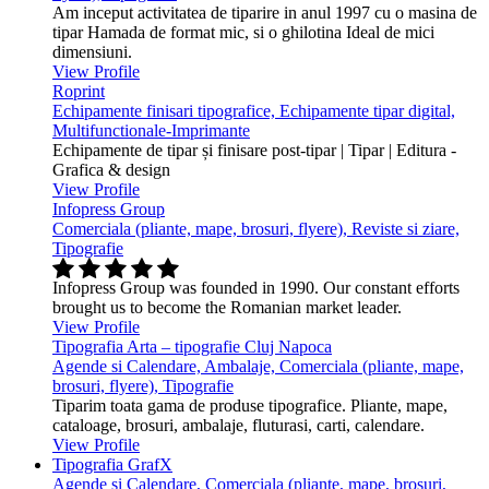
Am inceput activitatea de tiparire in anul 1997 cu o masina de
tipar Hamada de format mic, si o ghilotina Ideal de mici
dimensiuni.
View Profile
Roprint
Echipamente finisari tipografice, Echipamente tipar digital,
Multifunctionale-Imprimante
Echipamente de tipar și finisare post-tipar | Tipar | Editura -
Grafica & design
View Profile
Infopress Group
Comerciala (pliante, mape, brosuri, flyere), Reviste si ziare,
Tipografie
Infopress Group was founded in 1990. Our constant efforts
brought us to become the Romanian market leader.
View Profile
Tipografia Arta – tipografie Cluj Napoca
Agende si Calendare, Ambalaje, Comerciala (pliante, mape,
brosuri, flyere), Tipografie
Tiparim toata gama de produse tipografice. Pliante, mape,
cataloage, brosuri, ambalaje, fluturasi, carti, calendare.
View Profile
Tipografia GrafX
Agende si Calendare, Comerciala (pliante, mape, brosuri,