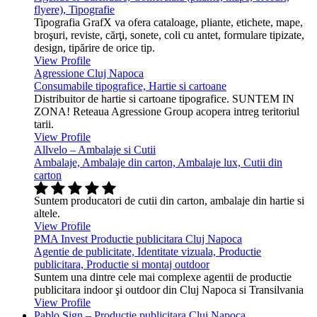
flyere), Tipografie
Tipografia GrafX va ofera cataloage, pliante, etichete, mape,
broşuri, reviste, cărţi, sonete, coli cu antet, formulare tipizate,
design, tipărire de orice tip.
View Profile
Agressione Cluj Napoca
Consumabile tipografice, Hartie si cartoane
Distribuitor de hartie si cartoane tipografice. SUNTEM IN
ZONA! Reteaua Agressione Group acopera intreg teritoriul
tarii.
View Profile
Allvelo – Ambalaje si Cutii
Ambalaje, Ambalaje din carton, Ambalaje lux, Cutii din
carton
Suntem producatori de cutii din carton, ambalaje din hartie si
altele.
View Profile
PMA Invest Productie publicitara Cluj Napoca
Agentie de publicitate, Identitate vizuala, Productie
publicitara, Productie si montaj outdoor
Suntem una dintre cele mai complexe agentii de productie
publicitara indoor şi outdoor din Cluj Napoca si Transilvania
View Profile
Pablo Sign – Productie publicitara Cluj Napoca