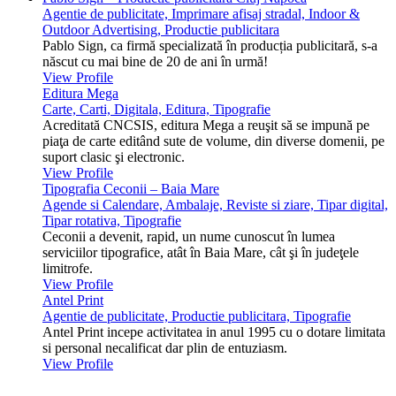
Agentie de publicitate, Imprimare afisaj stradal, Indoor &
Outdoor Advertising, Productie publicitara
Pablo Sign, ca firmă specializată în producția publicitară, s-a
născut cu mai bine de 20 de ani în urmă!
View Profile
Editura Mega
Carte, Carti, Digitala, Editura, Tipografie
Acreditată CNCSIS, editura Mega a reuşit să se impună pe
piaţa de carte editând sute de volume, din diverse domenii, pe
suport clasic şi electronic.
View Profile
Tipografia Ceconii – Baia Mare
Agende si Calendare, Ambalaje, Reviste si ziare, Tipar digital,
Tipar rotativa, Tipografie
Ceconii a devenit, rapid, un nume cunoscut în lumea
serviciilor tipografice, atât în Baia Mare, cât şi în judeţele
limitrofe.
View Profile
Antel Print
Agentie de publicitate, Productie publicitara, Tipografie
Antel Print incepe activitatea in anul 1995 cu o dotare limitata
si personal necalificat dar plin de entuziasm.
View Profile