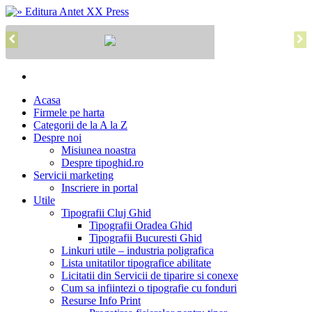
Acasa
Firmele pe harta
Categorii de la A la Z
Despre noi
Misiunea noastra
Despre tipoghid.ro
Servicii marketing
Inscriere in portal
Utile
Tipografii Cluj Ghid
Tipografii Oradea Ghid
Tipografii Bucuresti Ghid
Linkuri utile – industria poligrafica
Lista unitatilor tipografice abilitate
Licitatii din Servicii de tiparire si conexe
Cum sa infiintezi o tipografie cu fonduri
Resurse Info Print