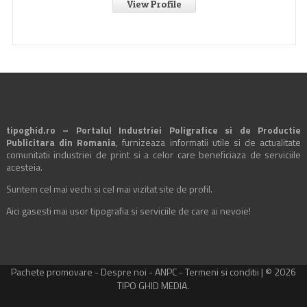
View Profile
tipoghid.ro – Portalul Industriei Poligrafice si de Productie
Publicitara din Romania
, furnizeaza informatii utile si de actualitate
comunitatii industriei de print si a celor care beneficiaza de serviciile
acesteia.
Suntem cel mai vechi si cel mai vizitat site de profil.
Aici gasesti mai usor tipografia si serviciile de care ai nevoie!
Pachete promovare
-
Despre noi
-
ANPC
-
Termeni si conditii
| © 2026
TIPO GHID MEDIA.