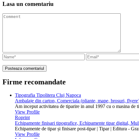
Lasa un
comentariu
Firme recomandate
Tipografia Tipolitera Cluj Napoca
Ambalaje din carton, Comerciala (pliante, mape, brosuri, flyere)
Am inceput activitatea de tiparire in anul 1997 cu o masina de 
View Profile
Roprint
Echipamente finisari tipografice, Echipamente tipar digital, Mu
Echipamente de tipar și finisare post-tipar | Tipar | Editura - Gr
View Profile