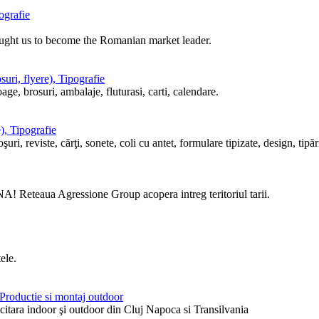
ografie
ought us to become the Romanian market leader.
uri, flyere), Tipografie
ge, brosuri, ambalaje, fluturasi, carti, calendare.
), Tipografie
i, reviste, cărţi, sonete, coli cu antet, formulare tipizate, design, tipări
! Reteaua Agressione Group acopera intreg teritoriul tarii.
ele.
, Productie si montaj outdoor
itara indoor şi outdoor din Cluj Napoca si Transilvania