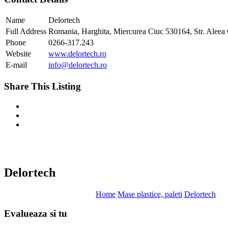
Name
Delortech
Full Address
Romania, Harghita, Miercurea Ciuc 530164, Str. Aleea Ci
Phone
0266-317.243
Website
www.delortech.ro
E-mail
info@delortech.ro
Share This Listing
Delortech
Home
Mase plastice, paleti
Delortech
Evalueaza
si tu