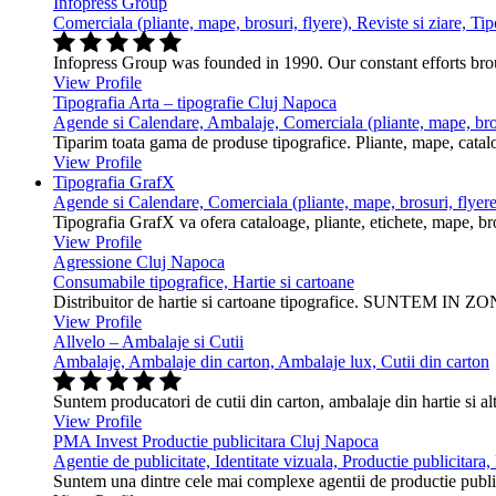
Infopress Group
Comerciala (pliante, mape, brosuri, flyere), Reviste si ziare, Tip
Infopress Group was founded in 1990. Our constant efforts br
View Profile
Tipografia Arta – tipografie Cluj Napoca
Agende si Calendare, Ambalaje, Comerciala (pliante, mape, bros
Tiparim toata gama de produse tipografice. Pliante, mape, cataloa
View Profile
Tipografia GrafX
Agende si Calendare, Comerciala (pliante, mape, brosuri, flyere
Tipografia GrafX va ofera cataloage, pliante, etichete, mape, broşur
View Profile
Agressione Cluj Napoca
Consumabile tipografice, Hartie si cartoane
Distribuitor de hartie si cartoane tipografice. SUNTEM IN ZONA
View Profile
Allvelo – Ambalaje si Cutii
Ambalaje, Ambalaje din carton, Ambalaje lux, Cutii din carton
Suntem producatori de cutii din carton, ambalaje din hartie si alt
View Profile
PMA Invest Productie publicitara Cluj Napoca
Agentie de publicitate, Identitate vizuala, Productie publicitara
Suntem una dintre cele mai complexe agentii de productie public