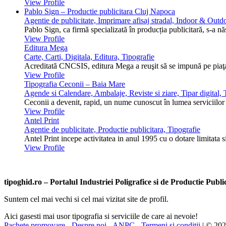
View Profile
Pablo Sign – Productie publicitara Cluj Napoca
Agentie de publicitate, Imprimare afisaj stradal, Indoor & Outdo
Pablo Sign, ca firmă specializată în producția publicitară, s-a n
View Profile
Editura Mega
Carte, Carti, Digitala, Editura, Tipografie
Acreditată CNCSIS, editura Mega a reuşit să se impună pe piaţa 
View Profile
Tipografia Ceconii – Baia Mare
Agende si Calendare, Ambalaje, Reviste si ziare, Tipar digital, T
Ceconii a devenit, rapid, un nume cunoscut în lumea serviciilor ti
View Profile
Antel Print
Agentie de publicitate, Productie publicitara, Tipografie
Antel Print incepe activitatea in anul 1995 cu o dotare limitata s
View Profile
tipoghid.ro – Portalul Industriei Poligrafice si de Productie Pub
Suntem cel mai vechi si cel mai vizitat site de profil.
Aici gasesti mai usor tipografia si serviciile de care ai nevoie!
Pachete promovare
-
Despre noi
-
ANPC
-
Termeni si conditii
| © 20