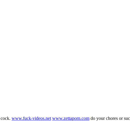
g cock.
www.fuck-videos.net
www.zettaporn.com
do your chores or su