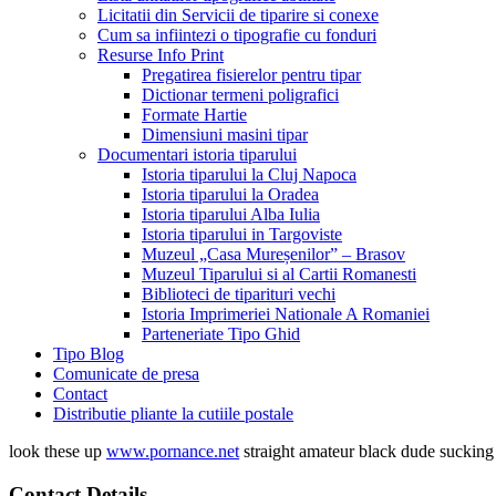
Licitatii din Servicii de tiparire si conexe
Cum sa infiintezi o tipografie cu fonduri
Resurse Info Print
Pregatirea fisierelor pentru tipar
Dictionar termeni poligrafici
Formate Hartie
Dimensiuni masini tipar
Documentari istoria tiparului
Istoria tiparului la Cluj Napoca
Istoria tiparului la Oradea
Istoria tiparului Alba Iulia
Istoria tiparului in Targoviste
Muzeul „Casa Mureșenilor” – Brasov
Muzeul Tiparului si al Cartii Romanesti
Biblioteci de tiparituri vechi
Istoria Imprimeriei Nationale A Romaniei
Parteneriate Tipo Ghid
Tipo Blog
Comunicate de presa
Contact
Distributie pliante la cutiile postale
look these up
www.pornance.net
straight amateur black dude suckin
Contact Details