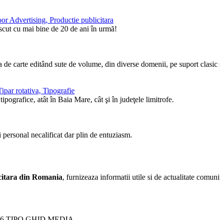
or Advertising, Productie publicitara
ăscut cu mai bine de 20 de ani în urmă!
de carte editând sute de volume, din diverse domenii, pe suport clasic ş
ipar rotativa, Tipografie
pografice, atât în Baia Mare, cât şi în judeţele limitrofe.
i personal necalificat dar plin de entuziasm.
licitara din Romania
, furnizeaza informatii utile si de actualitate comunit
26 TIPO GHID MEDIA.