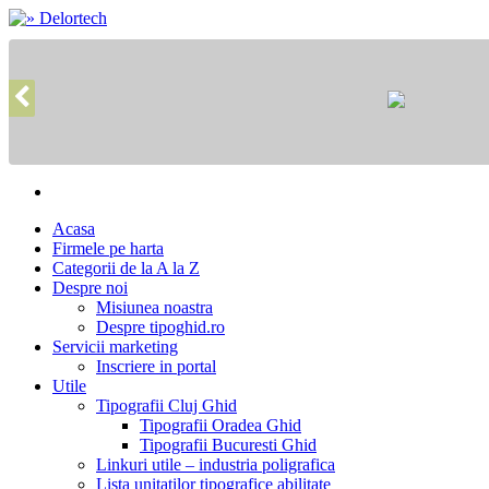
Acasa
Firmele pe harta
Categorii de la A la Z
Despre noi
Misiunea noastra
Despre tipoghid.ro
Servicii marketing
Inscriere in portal
Utile
Tipografii Cluj Ghid
Tipografii Oradea Ghid
Tipografii Bucuresti Ghid
Linkuri utile – industria poligrafica
Lista unitatilor tipografice abilitate