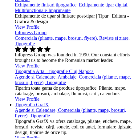
Echipamente finisari tipografice, Echipamente tipar digital,
Multifunctionale-Imprimante
Echipamente de tipar și finisare post-tipar | Tipar | Editura -
Grafica & design
View Profile
Infopress Group
Comerciala (pliante, mape, brosuri, flyere), Reviste si ziare,
Tipografie
Infopress Group was founded in 1990. Our constant efforts
brought us to become the Romanian market leader.
View Profile
Tipografia Arta – tipografie Cluj Napoca
Agende si Calendare, Ambalaje, Comerciala (pliante, mape,
brosuri, flyere), Tipografie
Tiparim toata gama de produse tipografice. Pliante, mape,
cataloage, brosuri, ambalaje, fluturasi, carti, calendare.
View Profile
Tipografia GrafX
Agende si Calendare, Comerciala (pliante, mape, brosuri,
flyere), Tipografie
Tipografia GrafX va ofera cataloage, pliante, etichete, mape,
broşuri, reviste, cărţi, sonete, coli cu antet, formulare tipizate,
design, tipărire de orice tip.
View Profile