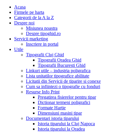
Acasa
Firmele pe harta
Categorii de la A la Z
Despre noi
Misiunea noastra
Despre tipoghid.ro
Servicii marketing
Inscriere in portal
Utile
Tipografii Cluj Ghid
Tipografii Oradea Ghid
Tipografii Bucuresti Ghid
Linkuri utile – industria poligrafica
Lista unitatilor tipografice abilitate
Licitatii din Servicii de tiparire si conexe
Cum sa infiintezi o tipografie cu fonduri
Resurse Info Print
Pregatirea fisierelor pentru tipar
Dictionar termeni poligrafici
Formate Hartie
Dimensiuni masini tipar
Documentari istoria tiparului
Istoria tiparului la Cluj Napoca
Istoria tiparului la Oradea