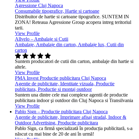
Agressione Cluj Napoca
Consumabile tipografice, Hartie si cartoane
Distribuitor de hartie si cartoane tipografice. SUNTEM IN
ZONA! Reteaua Agressione Group acopera intreg teritoriul
tarii.
View Profile
Allvelo – Ambalaje si Cutii
Ambalaje, Ambalaje din carton, Ambalaje lux, Cutii din
carton
Suntem producatori de cutii din carton, ambalaje din hartie si
altele.
View Profile
PMA Invest Productie publicitara Cluj Napoca
Agentie de publicitate, Identitate vizuala, Productie
publicitara, Productie si montaj outdoor
Suntem una dintre cele mai complexe agentii de productie
publicitara indoor şi outdoor din Cluj Napoca si Transilvania
View Profile
Pablo Sign – Productie publicitara Cluj Napoca
Agentie de publicitate, Imprimare afisaj stradal, Indoor &
Outdoor Advertising, Productie publicitara
Pablo Sign, ca firmă specializată în producția publicitară, s-a
născut cu mai bine de 20 de ani în urmă!