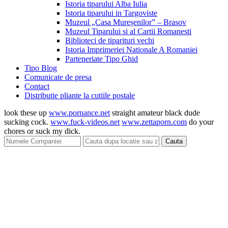
Istoria tiparului Alba Iulia
Istoria tiparului in Targoviste
Muzeul „Casa Mureșenilor” – Brasov
Muzeul Tiparului si al Cartii Romanesti
Biblioteci de tiparituri vechi
Istoria Imprimeriei Nationale A Romaniei
Parteneriate Tipo Ghid
Tipo Blog
Comunicate de presa
Contact
Distributie pliante la cutiile postale
look these up
www.pornance.net
straight amateur black dude
sucking cock.
www.fuck-videos.net
www.zettaporn.com
do your
chores or suck my dick.