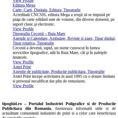
View Profile
Editura Mega
Carte, Carti, Digitala, Editura, Tipografie
Acreditată CNCSIS, editura Mega a reuşit să se impună pe
piaţa de carte editând sute de volume, din diverse domenii, pe
suport clasic şi electronic.
View Profile
Tipografia Ceconii – Baia Mare
Agende si Calendare, Ambalaje, Reviste si ziare, Tipar digital,
Tipar rotativa, Tipografie
Ceconii a devenit, rapid, un nume cunoscut în lumea
serviciilor tipografice, atât în Baia Mare, cât şi în judeţele
limitrofe.
View Profile
Antel Print
Agentie de publicitate, Productie publicitara, Tipografie
Antel Print incepe activitatea in anul 1995 cu o dotare limitata
si personal necalificat dar plin de entuziasm.
View Profile
tipoghid.ro – Portalul Industriei Poligrafice si de Productie
Publicitara din Romania
, furnizeaza informatii utile si de
actualitate comunitatii industriei de print si a celor care beneficiaza
de serviciile acesteia.