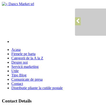
Acasa
Firmele pe harta
Categorii de la A la Z
Despre noi
Servicii marketing
Utile
Tipo Blog
Comunicate de presa
Contact
Distributie pliante la cutiile postale
Contact Details