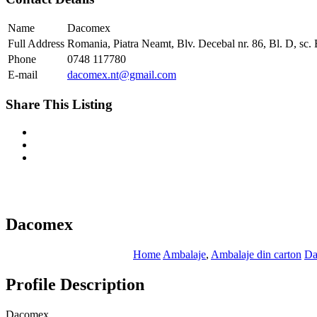
Name
Dacomex
Full Address
Romania, Piatra Neamt, Blv. Decebal nr. 86, Bl. D, sc. 
Phone
0748 117780
E-mail
dacomex.nt@gmail.com
Share This Listing
Dacomex
Home
Ambalaje
,
Ambalaje din carton
Da
Profile Description
Dacomex