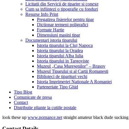
Licitatii din Servicii de tiparire si conexe
Cum sa infiintezi o tipografie cu fonduri
Resurse Info Print
Pregatirea fisierelor pentru tipar
Dictionar termeni poligrafici
Formate Hartie
Dimensiuni masini tipar
Documentari istoria tiparului
Istoria tiparului la Cluj Napoca
Istoria tiparului la Oradea
Istoria tiparului Alba Iulia
Istoria tiparului in Targoviste
Muzeul „Casa Mureșenilor” – Brasov
Muzeul Tiparului si al Cartii Romanesti
Biblioteci de tiparituri vechi
Istoria Imprimeriei Nationale A Romaniei
Parteneriate Tipo Ghid
Tipo Blog
Comunicate de presa
Contact
Distributie pliante la cutiile postale
look these up
www.pornance.net
straight amateur black dude suckin
Contact Details