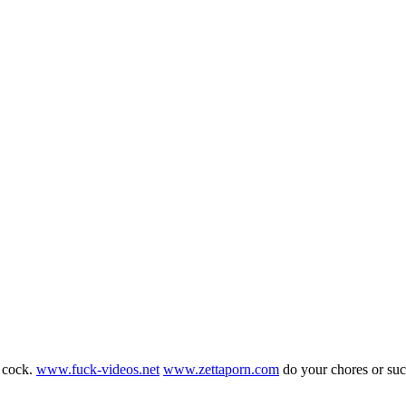
g cock.
www.fuck-videos.net
www.zettaporn.com
do your chores or su