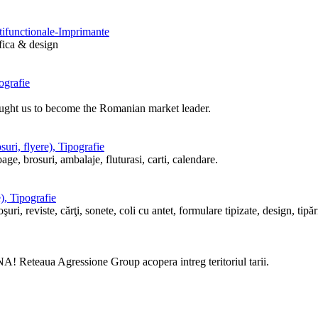
ltifunctionale-Imprimante
afica & design
ografie
ought us to become the Romanian market leader.
uri, flyere), Tipografie
ge, brosuri, ambalaje, fluturasi, carti, calendare.
), Tipografie
i, reviste, cărţi, sonete, coli cu antet, formulare tipizate, design, tipări
! Reteaua Agressione Group acopera intreg teritoriul tarii.