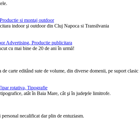
ele.
, Productie si montaj outdoor
itara indoor şi outdoor din Cluj Napoca si Transilvania
or Advertising, Productie publicitara
ăscut cu mai bine de 20 de ani în urmă!
de carte editând sute de volume, din diverse domenii, pe suport clasic ş
ipar rotativa, Tipografie
pografice, atât în Baia Mare, cât şi în judeţele limitrofe.
i personal necalificat dar plin de entuziasm.