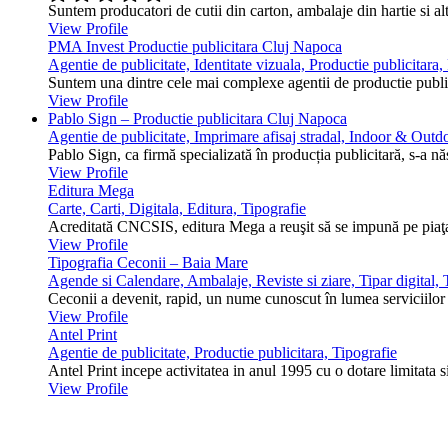
Suntem producatori de cutii din carton, ambalaje din hartie si alt
View Profile
PMA Invest Productie publicitara Cluj Napoca
Agentie de publicitate, Identitate vizuala, Productie publicitara
Suntem una dintre cele mai complexe agentii de productie public
View Profile
Pablo Sign – Productie publicitara Cluj Napoca
Agentie de publicitate, Imprimare afisaj stradal, Indoor & Outdo
Pablo Sign, ca firmă specializată în producția publicitară, s-a n
View Profile
Editura Mega
Carte, Carti, Digitala, Editura, Tipografie
Acreditată CNCSIS, editura Mega a reuşit să se impună pe piaţa 
View Profile
Tipografia Ceconii – Baia Mare
Agende si Calendare, Ambalaje, Reviste si ziare, Tipar digital, T
Ceconii a devenit, rapid, un nume cunoscut în lumea serviciilor ti
View Profile
Antel Print
Agentie de publicitate, Productie publicitara, Tipografie
Antel Print incepe activitatea in anul 1995 cu o dotare limitata s
View Profile