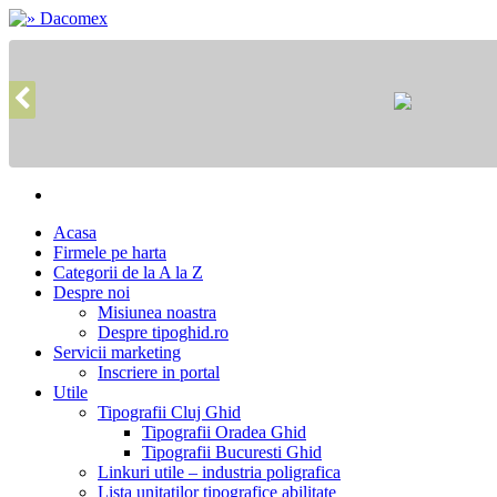
Acasa
Firmele pe harta
Categorii de la A la Z
Despre noi
Misiunea noastra
Despre tipoghid.ro
Servicii marketing
Inscriere in portal
Utile
Tipografii Cluj Ghid
Tipografii Oradea Ghid
Tipografii Bucuresti Ghid
Linkuri utile – industria poligrafica
Lista unitatilor tipografice abilitate