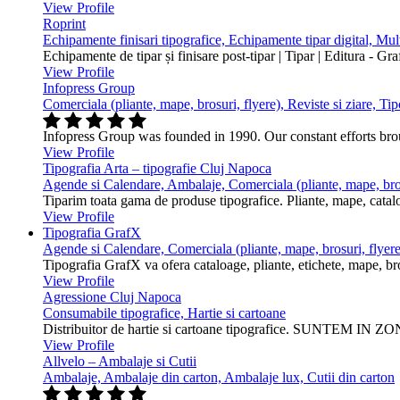
View Profile
Roprint
Echipamente finisari tipografice, Echipamente tipar digital, Mu
Echipamente de tipar și finisare post-tipar | Tipar | Editura - Gr
View Profile
Infopress Group
Comerciala (pliante, mape, brosuri, flyere), Reviste si ziare, Tip
Infopress Group was founded in 1990. Our constant efforts br
View Profile
Tipografia Arta – tipografie Cluj Napoca
Agende si Calendare, Ambalaje, Comerciala (pliante, mape, bros
Tiparim toata gama de produse tipografice. Pliante, mape, cataloa
View Profile
Tipografia GrafX
Agende si Calendare, Comerciala (pliante, mape, brosuri, flyere
Tipografia GrafX va ofera cataloage, pliante, etichete, mape, broşur
View Profile
Agressione Cluj Napoca
Consumabile tipografice, Hartie si cartoane
Distribuitor de hartie si cartoane tipografice. SUNTEM IN ZONA
View Profile
Allvelo – Ambalaje si Cutii
Ambalaje, Ambalaje din carton, Ambalaje lux, Cutii din carton