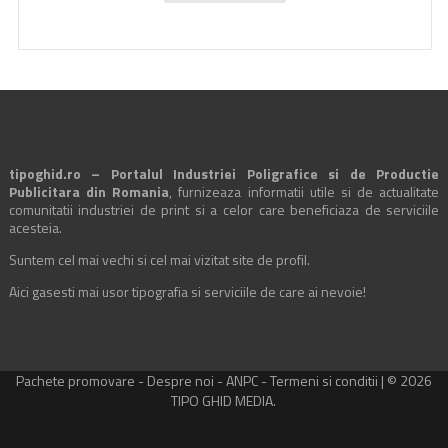
tipoghid.ro – Portalul Industriei Poligrafice si de Productie
Publicitara din Romania
, furnizeaza informatii utile si de actualitate
comunitatii industriei de print si a celor care beneficiaza de serviciile
acesteia.
Suntem cel mai vechi si cel mai vizitat site de profil.
Aici gasesti mai usor tipografia si serviciile de care ai nevoie!
Pachete promovare
-
Despre noi
-
ANPC
-
Termeni si conditii
| © 2026
TIPO GHID MEDIA.