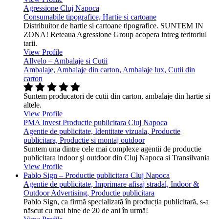
Agressione Cluj Napoca
Consumabile tipografice, Hartie si cartoane
Distribuitor de hartie si cartoane tipografice. SUNTEM IN
ZONA! Reteaua Agressione Group acopera intreg teritoriul
tarii.
View Profile
Allvelo – Ambalaje si Cutii
Ambalaje, Ambalaje din carton, Ambalaje lux, Cutii din
carton
Suntem producatori de cutii din carton, ambalaje din hartie si
altele.
View Profile
PMA Invest Productie publicitara Cluj Napoca
Agentie de publicitate, Identitate vizuala, Productie
publicitara, Productie si montaj outdoor
Suntem una dintre cele mai complexe agentii de productie
publicitara indoor şi outdoor din Cluj Napoca si Transilvania
View Profile
Pablo Sign – Productie publicitara Cluj Napoca
Agentie de publicitate, Imprimare afisaj stradal, Indoor &
Outdoor Advertising, Productie publicitara
Pablo Sign, ca firmă specializată în producția publicitară, s-a
născut cu mai bine de 20 de ani în urmă!