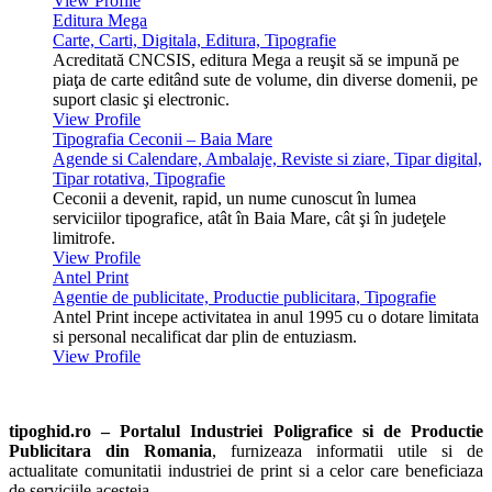
View Profile
Editura Mega
Carte, Carti, Digitala, Editura, Tipografie
Acreditată CNCSIS, editura Mega a reuşit să se impună pe
piaţa de carte editând sute de volume, din diverse domenii, pe
suport clasic şi electronic.
View Profile
Tipografia Ceconii – Baia Mare
Agende si Calendare, Ambalaje, Reviste si ziare, Tipar digital,
Tipar rotativa, Tipografie
Ceconii a devenit, rapid, un nume cunoscut în lumea
serviciilor tipografice, atât în Baia Mare, cât şi în judeţele
limitrofe.
View Profile
Antel Print
Agentie de publicitate, Productie publicitara, Tipografie
Antel Print incepe activitatea in anul 1995 cu o dotare limitata
si personal necalificat dar plin de entuziasm.
View Profile
tipoghid.ro – Portalul Industriei Poligrafice si de Productie
Publicitara din Romania
, furnizeaza informatii utile si de
actualitate comunitatii industriei de print si a celor care beneficiaza
de serviciile acesteia.