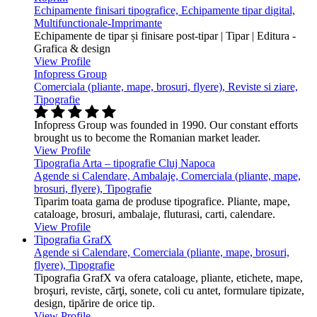
Echipamente finisari tipografice, Echipamente tipar digital,
Multifunctionale-Imprimante
Echipamente de tipar și finisare post-tipar | Tipar | Editura -
Grafica & design
View Profile
Infopress Group
Comerciala (pliante, mape, brosuri, flyere), Reviste si ziare,
Tipografie
Infopress Group was founded in 1990. Our constant efforts
brought us to become the Romanian market leader.
View Profile
Tipografia Arta – tipografie Cluj Napoca
Agende si Calendare, Ambalaje, Comerciala (pliante, mape,
brosuri, flyere), Tipografie
Tiparim toata gama de produse tipografice. Pliante, mape,
cataloage, brosuri, ambalaje, fluturasi, carti, calendare.
View Profile
Tipografia GrafX
Agende si Calendare, Comerciala (pliante, mape, brosuri,
flyere), Tipografie
Tipografia GrafX va ofera cataloage, pliante, etichete, mape,
broşuri, reviste, cărţi, sonete, coli cu antet, formulare tipizate,
design, tipărire de orice tip.
View Profile