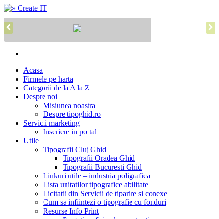
Acasa
Firmele pe harta
Categorii de la A la Z
Despre noi
Misiunea noastra
Despre tipoghid.ro
Servicii marketing
Inscriere in portal
Utile
Tipografii Cluj Ghid
Tipografii Oradea Ghid
Tipografii Bucuresti Ghid
Linkuri utile – industria poligrafica
Lista unitatilor tipografice abilitate
Licitatii din Servicii de tiparire si conexe
Cum sa infiintezi o tipografie cu fonduri
Resurse Info Print