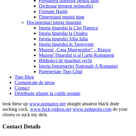
Pregatirea fisierelor pentru tipar
Dictionar termeni poligrafici
Formate Hartie
Dimensiuni masini tipar
Documentari istoria tiparului
Istoria tiparului la Cluj Napoca
Istoria tiparului la Oradea
Istoria tiparului Alba Iulia
Istoria tiparului in Targoviste
Muzeul „Casa Mureșenilor” – Brasov
Muzeul Tiparului si al Cartii Romanesti
Biblioteci de tiparituri vechi
Istoria Imprimeriei Nationale A Romaniei
Parteneriate Tipo Ghid
Tipo Blog
Comunicate de presa
Contact
Distributie pliante la cutiile postale
look these up
www.pornance.net
straight amateur black dude
sucking cock.
www.fuck-videos.net
www.zettaporn.com
do your
chores or suck my dick.
Contact Details