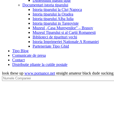
Dimensiuni masini tipar
Documentari istoria tiparului
Istoria tiparului la Cluj Napoca
Istoria tiparului la Oradea
Istoria tiparului Alba Iulia
Istoria tiparului in Targoviste
Muzeul „Casa Mureșenilor” – Brasov
Muzeul Tiparului si al Cartii Romanesti
Biblioteci de tiparituri vechi
Istoria Imprimeriei Nationale A Romaniei
Parteneriate Tipo Ghid
Tipo Blog
Comunicate de presa
Contact
Distributie pliante la cutiile postale
look these up
www.pornance.net
straight amateur black dude suckin