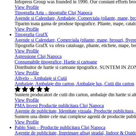
Infopress Group was founded in 1990. Our constant efforts br
View Profile
Tipografia Arta – tipografie Cluj Napoca
Agende si Calendare, Ambalaje, Comerciala (pliante, mape, bros
Tiparim toata gama de produse tipografice. Pliante, mape, cataloa
View Profile
Tipografia GrafX
Agende si Calendare, Comerciala (pliante, mape, brosuri, flyere
Tipografia GrafX va ofera cataloage, pliante, etichete, mape, broşur
View Profile
Agressione Cluj Napoca
Consumabile tipografice, Hartie si cartoane
Distribuitor de hartie si cartoane tipografice. SUNTEM IN ZONA
View Profile
Allvelo – Ambalaje si Cutii
Ambalaje, Ambalaje din carton, Ambalaje lux, Cutii din carton
Suntem producatori de cutii din carton, ambalaje din hartie si alt
View Profile
PMA Invest Productie publicitara Cluj Napoca
Agentie de publicitate, Identitate vizuala, Productie publicitara
Suntem una dintre cele mai complexe agentii de productie public
View Profile
Pablo Sign – Productie publicitara Cluj Napoca
Agentie de publicitate, Imprimare afisaj stradal, Indoor & Outdo