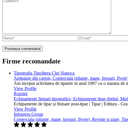
Firme recomandate
Tipografia Tipolitera Cluj Napoca
Ambalaje din carton, Comerciala (pliante, mape, brosuri, flyere)
Am inceput activitatea de tiparire in anul 1997 cu o masina de 
View Profile
Roprint
Echipamente finisari tipografice, Echipamente tipar digital, Mu
Echipamente de tipar și finisare post-tipar | Tipar | Editura - Gr
View Profile
Infopress Group
Comerciala (pliante, mape, brosuri, flyere), Reviste si ziare, Tip