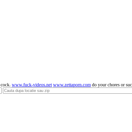
g cock.
www.fuck-videos.net
www.zettaporn.com
do your chores or su