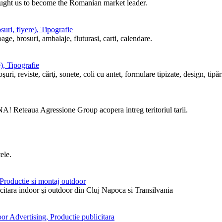
ought us to become the Romanian market leader.
uri, flyere), Tipografie
ge, brosuri, ambalaje, fluturasi, carti, calendare.
), Tipografie
i, reviste, cărţi, sonete, coli cu antet, formulare tipizate, design, tipări
! Reteaua Agressione Group acopera intreg teritoriul tarii.
ele.
, Productie si montaj outdoor
itara indoor şi outdoor din Cluj Napoca si Transilvania
or Advertising, Productie publicitara