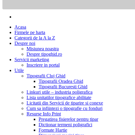
Acasa
Firmele pe harta
Categorii de la A la Z
Despre noi
Misiunea noastra
Despre tipoghid.ro
Servicii marketing
Inscriere in portal
Utile
Tipografii Cluj Ghid
Tipografii Oradea Ghid
Tipografii Bucuresti Ghid
Linkuri utile – industria poligrafica
Lista unitatilor tipografice abilitate
Licitatii din Servicii de tiparire si conexe
Cum sa infiintezi o tipografie cu fonduri
Resurse Info Print
Pregatirea fisierelor pentru tipar
Dictionar termeni poligrafici
Formate Hartie