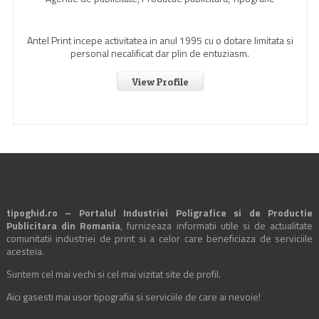
Antel Print incepe activitatea in anul 1995 cu o dotare limitata si
personal necalificat dar plin de entuziasm.
View Profile
tipoghid.ro – Portalul Industriei Poligrafice si de Productie
Publicitara din Romania
, furnizeaza informatii utile si de actualitate
comunitatii industriei de print si a celor care beneficiaza de serviciile
acesteia.
Suntem cel mai vechi si cel mai vizitat site de profil.
Aici gasesti mai usor tipografia si serviciile de care ai nevoie!