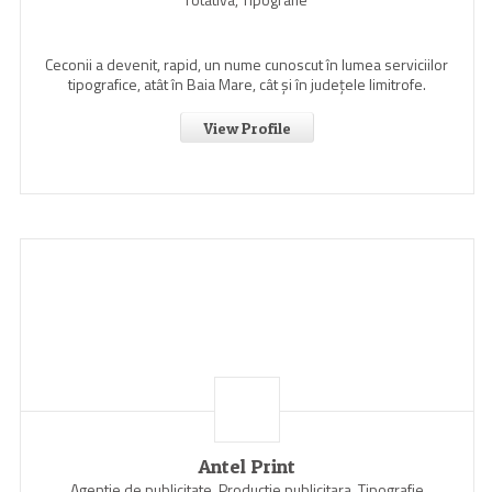
Ceconii a devenit, rapid, un nume cunoscut în lumea serviciilor
tipografice, atât în Baia Mare, cât şi în judeţele limitrofe.
View Profile
Antel Print
Agentie de publicitate, Productie publicitara, Tipografie