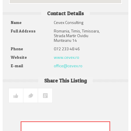
Contact Details
Cevex Consulting
Name
Romania, Timis, Timisoara,
Full Address
Strada Martir Ovidiu
Munteanu 14
072 233 48 46
Phone
www.cevex.ro
Website
office@cevex.ro
E-mail
Share This Listing