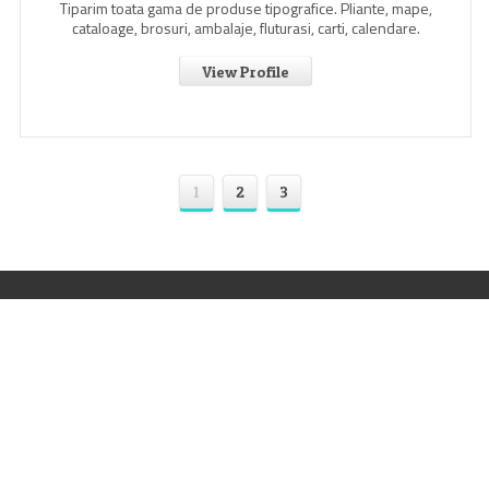
Tiparim toata gama de produse tipografice. Pliante, mape,
cataloage, brosuri, ambalaje, fluturasi, carti, calendare.
View Profile
1
2
3
tipoghid.ro – Portalul Industriei Poligrafice si de Productie
Publicitara din Romania
, furnizeaza informatii utile si de actualitate