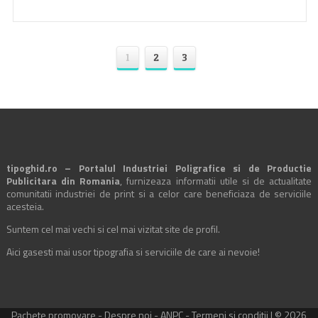
1
2
3
tipoghid.ro – Portalul Industriei Poligrafice si de Productie
Publicitara din Romania
, furnizeaza informatii utile si de actualitate
comunitatii industriei de print si a celor care beneficiaza de serviciile
acesteia.
Suntem cel mai vechi si cel mai vizitat site de profil.
Aici gasesti mai usor tipografia si serviciile de care ai nevoie!
Pachete promovare
-
Despre noi
-
ANPC
-
Termeni si conditii
| © 2026