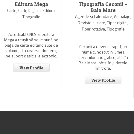
Editura Mega
Tipografia Ceconii –
Baia Mare
Carte, Carti, Digitala, Editura,
Agende si Calendare, Ambalaje,
Tipografie
Reviste si ziare, Tipar digital,
Tipar rotativa, Tipografie
Acreditată CNCSIS, editura
Mega a reuşit să se impună pe
piaţa de carte editând sute de
Ceconii a devenit, rapid, un
volume, din diverse domenii,
nume cunoscut în lumea
pe suport clasic şi electronic.
serviciilor tipografice, atât în
Baia Mare, cât şi în judeţele
limitrofe.
View Profile
View Profile