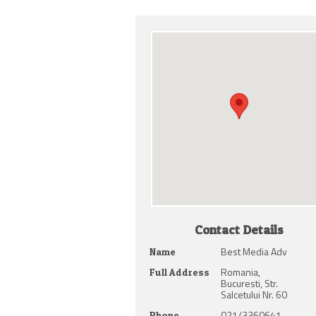
Contact Details
Best Media Adv
Name
Romania,
Full Address
Bucuresti, Str.
Salcetului Nr. 60
021/3360641
Phone