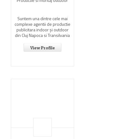
Productie si montaj outdoor
Suntem una dintre cele mai
complexe agentii de productie
publicitara indoor şi outdoor
din Cluj Napoca si Transilvania
View Profile