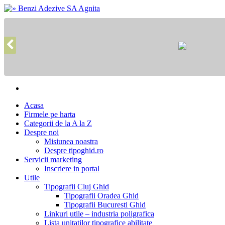
Acasa
Firmele pe harta
Categorii de la A la Z
Despre noi
Misiunea noastra
Despre tipoghid.ro
Servicii marketing
Inscriere in portal
Utile
Tipografii Cluj Ghid
Tipografii Oradea Ghid
Tipografii Bucuresti Ghid
Linkuri utile – industria poligrafica
Lista unitatilor tipografice abilitate