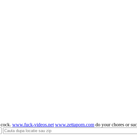
g cock.
www.fuck-videos.net
www.zettaporn.com
do your chores or su