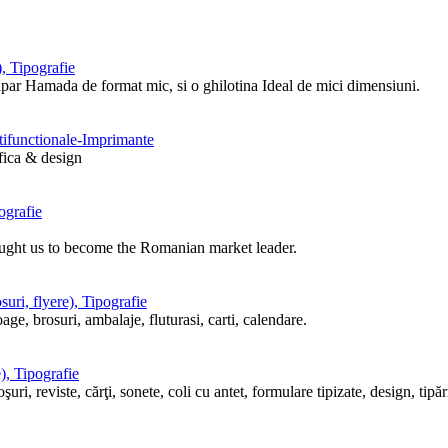
, Tipografie
tipar Hamada de format mic, si o ghilotina Ideal de mici dimensiuni.
ltifunctionale-Imprimante
afica & design
ografie
ought us to become the Romanian market leader.
uri, flyere), Tipografie
ge, brosuri, ambalaje, fluturasi, carti, calendare.
), Tipografie
i, reviste, cărţi, sonete, coli cu antet, formulare tipizate, design, tipări