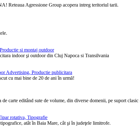
! Reteaua Agressione Group acopera intreg teritoriul tarii.
ele.
, Productie si montaj outdoor
itara indoor şi outdoor din Cluj Napoca si Transilvania
or Advertising, Productie publicitara
ăscut cu mai bine de 20 de ani în urmă!
de carte editând sute de volume, din diverse domenii, pe suport clasic ş
ipar rotativa, Tipografie
pografice, atât în Baia Mare, cât şi în judeţele limitrofe.