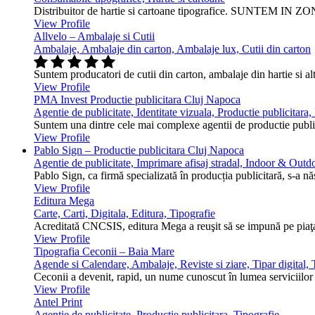
Distribuitor de hartie si cartoane tipografice. SUNTEM IN ZONA
View Profile
Allvelo – Ambalaje si Cutii
Ambalaje, Ambalaje din carton, Ambalaje lux, Cutii din carton
Suntem producatori de cutii din carton, ambalaje din hartie si alt
View Profile
PMA Invest Productie publicitara Cluj Napoca
Agentie de publicitate, Identitate vizuala, Productie publicitara
Suntem una dintre cele mai complexe agentii de productie public
View Profile
Pablo Sign – Productie publicitara Cluj Napoca
Agentie de publicitate, Imprimare afisaj stradal, Indoor & Outdo
Pablo Sign, ca firmă specializată în producția publicitară, s-a n
View Profile
Editura Mega
Carte, Carti, Digitala, Editura, Tipografie
Acreditată CNCSIS, editura Mega a reuşit să se impună pe piaţa 
View Profile
Tipografia Ceconii – Baia Mare
Agende si Calendare, Ambalaje, Reviste si ziare, Tipar digital, T
Ceconii a devenit, rapid, un nume cunoscut în lumea serviciilor ti
View Profile
Antel Print
Agentie de publicitate, Productie publicitara, Tipografie