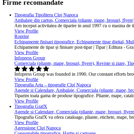
Firme recomandate
Tipografia Tipolitera Cluj Napoca
Ambalaje din carton, Comerciala (pliante, mape, brosuri, flyere)
Am inceput activitatea de tiparire in anul 1997 cu o masina de 
View Profile
Roprint
Echipamente finisari tipografice, Echipamente tipar digital, Mu
Echipamente de tipar și finisare post-tipar | Tipar | Editura - Gr
View Profile
Infopress Group
Comerciala (pliante, mape, brosuri, flyere), Reviste si ziare, Tip
Infopress Group was founded in 1990. Our constant efforts br
View Profile
Tipografia Arta – tipografie Cluj Napoca
Agende si Calendare, Ambalaje, Comerciala (pliante, mape, bros
Tiparim toata gama de produse tipografice. Pliante, mape, cataloa
View Profile
Tipografia GrafX
Agende si Calendare, Comerciala (pliante, mape, brosuri, flyere
Tipografia GrafX va ofera cataloage, pliante, etichete, mape, broşur
View Profile
Agressione Cluj Napoca
Consumabile tipografice, Hartie si cartoane