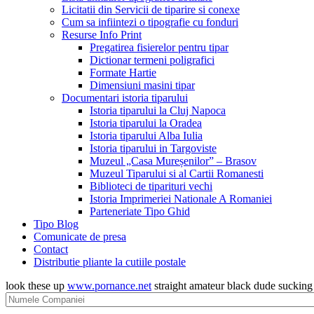
Licitatii din Servicii de tiparire si conexe
Cum sa infiintezi o tipografie cu fonduri
Resurse Info Print
Pregatirea fisierelor pentru tipar
Dictionar termeni poligrafici
Formate Hartie
Dimensiuni masini tipar
Documentari istoria tiparului
Istoria tiparului la Cluj Napoca
Istoria tiparului la Oradea
Istoria tiparului Alba Iulia
Istoria tiparului in Targoviste
Muzeul „Casa Mureșenilor” – Brasov
Muzeul Tiparului si al Cartii Romanesti
Biblioteci de tiparituri vechi
Istoria Imprimeriei Nationale A Romaniei
Parteneriate Tipo Ghid
Tipo Blog
Comunicate de presa
Contact
Distributie pliante la cutiile postale
look these up
www.pornance.net
straight amateur black dude suckin