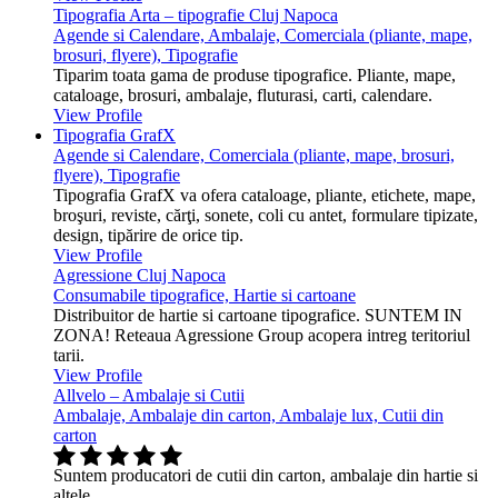
Tipografia Arta – tipografie Cluj Napoca
Agende si Calendare, Ambalaje, Comerciala (pliante, mape,
brosuri, flyere), Tipografie
Tiparim toata gama de produse tipografice. Pliante, mape,
cataloage, brosuri, ambalaje, fluturasi, carti, calendare.
View Profile
Tipografia GrafX
Agende si Calendare, Comerciala (pliante, mape, brosuri,
flyere), Tipografie
Tipografia GrafX va ofera cataloage, pliante, etichete, mape,
broşuri, reviste, cărţi, sonete, coli cu antet, formulare tipizate,
design, tipărire de orice tip.
View Profile
Agressione Cluj Napoca
Consumabile tipografice, Hartie si cartoane
Distribuitor de hartie si cartoane tipografice. SUNTEM IN
ZONA! Reteaua Agressione Group acopera intreg teritoriul
tarii.
View Profile
Allvelo – Ambalaje si Cutii
Ambalaje, Ambalaje din carton, Ambalaje lux, Cutii din
carton
Suntem producatori de cutii din carton, ambalaje din hartie si
altele.