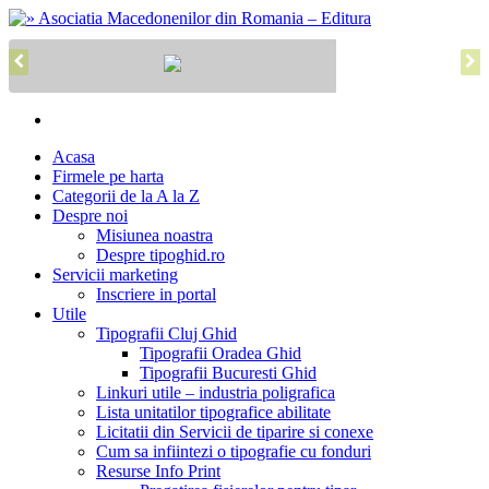
Acasa
Firmele pe harta
Categorii de la A la Z
Despre noi
Misiunea noastra
Despre tipoghid.ro
Servicii marketing
Inscriere in portal
Utile
Tipografii Cluj Ghid
Tipografii Oradea Ghid
Tipografii Bucuresti Ghid
Linkuri utile – industria poligrafica
Lista unitatilor tipografice abilitate
Licitatii din Servicii de tiparire si conexe
Cum sa infiintezi o tipografie cu fonduri
Resurse Info Print