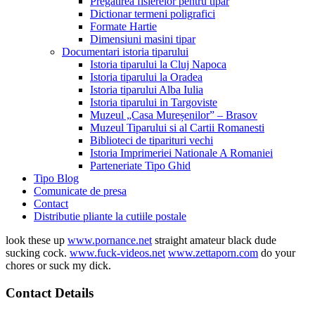
Pregatirea fisierelor pentru tipar
Dictionar termeni poligrafici
Formate Hartie
Dimensiuni masini tipar
Documentari istoria tiparului
Istoria tiparului la Cluj Napoca
Istoria tiparului la Oradea
Istoria tiparului Alba Iulia
Istoria tiparului in Targoviste
Muzeul „Casa Mureșenilor” – Brasov
Muzeul Tiparului si al Cartii Romanesti
Biblioteci de tiparituri vechi
Istoria Imprimeriei Nationale A Romaniei
Parteneriate Tipo Ghid
Tipo Blog
Comunicate de presa
Contact
Distributie pliante la cutiile postale
look these up
www.pornance.net
straight amateur black dude
sucking cock.
www.fuck-videos.net
www.zettaporn.com
do your
chores or suck my dick.
Contact Details