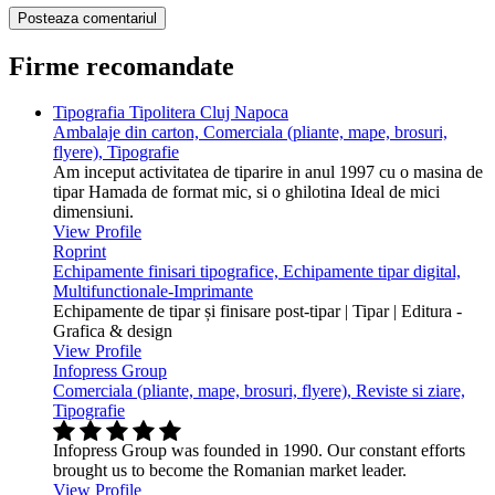
Firme recomandate
Tipografia Tipolitera Cluj Napoca
Ambalaje din carton, Comerciala (pliante, mape, brosuri,
flyere), Tipografie
Am inceput activitatea de tiparire in anul 1997 cu o masina de
tipar Hamada de format mic, si o ghilotina Ideal de mici
dimensiuni.
View Profile
Roprint
Echipamente finisari tipografice, Echipamente tipar digital,
Multifunctionale-Imprimante
Echipamente de tipar și finisare post-tipar | Tipar | Editura -
Grafica & design
View Profile
Infopress Group
Comerciala (pliante, mape, brosuri, flyere), Reviste si ziare,
Tipografie
Infopress Group was founded in 1990. Our constant efforts
brought us to become the Romanian market leader.
View Profile