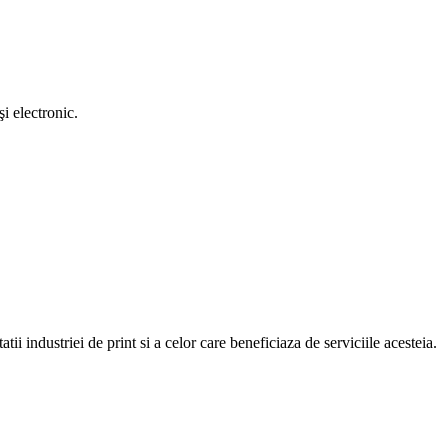
i electronic.
atii industriei de print si a celor care beneficiaza de serviciile acesteia.