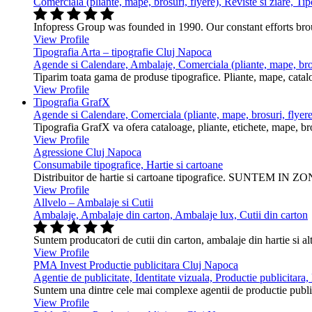
Comerciala (pliante, mape, brosuri, flyere), Reviste si ziare, Tip
Infopress Group was founded in 1990. Our constant efforts br
View Profile
Tipografia Arta – tipografie Cluj Napoca
Agende si Calendare, Ambalaje, Comerciala (pliante, mape, bros
Tiparim toata gama de produse tipografice. Pliante, mape, cataloa
View Profile
Tipografia GrafX
Agende si Calendare, Comerciala (pliante, mape, brosuri, flyere
Tipografia GrafX va ofera cataloage, pliante, etichete, mape, broşur
View Profile
Agressione Cluj Napoca
Consumabile tipografice, Hartie si cartoane
Distribuitor de hartie si cartoane tipografice. SUNTEM IN ZONA
View Profile
Allvelo – Ambalaje si Cutii
Ambalaje, Ambalaje din carton, Ambalaje lux, Cutii din carton
Suntem producatori de cutii din carton, ambalaje din hartie si alt
View Profile
PMA Invest Productie publicitara Cluj Napoca
Agentie de publicitate, Identitate vizuala, Productie publicitara
Suntem una dintre cele mai complexe agentii de productie public
View Profile