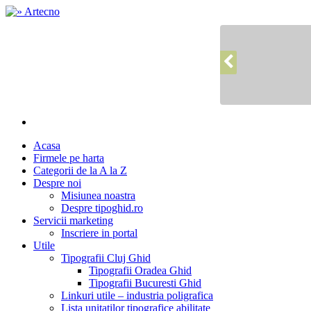
Acasa
Firmele pe harta
Categorii de la A la Z
Despre noi
Misiunea noastra
Despre tipoghid.ro
Servicii marketing
Inscriere in portal
Utile
Tipografii Cluj Ghid
Tipografii Oradea Ghid
Tipografii Bucuresti Ghid
Linkuri utile – industria poligrafica
Lista unitatilor tipografice abilitate