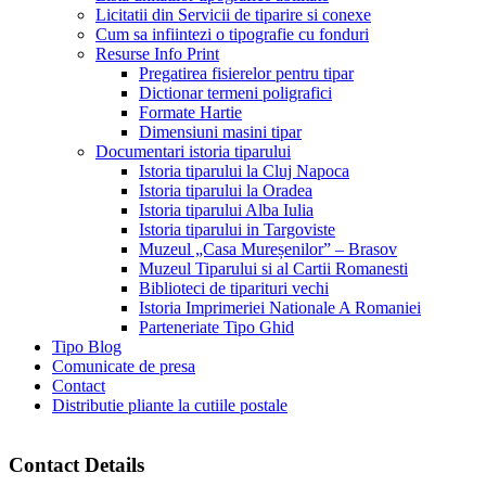
Licitatii din Servicii de tiparire si conexe
Cum sa infiintezi o tipografie cu fonduri
Resurse Info Print
Pregatirea fisierelor pentru tipar
Dictionar termeni poligrafici
Formate Hartie
Dimensiuni masini tipar
Documentari istoria tiparului
Istoria tiparului la Cluj Napoca
Istoria tiparului la Oradea
Istoria tiparului Alba Iulia
Istoria tiparului in Targoviste
Muzeul „Casa Mureșenilor” – Brasov
Muzeul Tiparului si al Cartii Romanesti
Biblioteci de tiparituri vechi
Istoria Imprimeriei Nationale A Romaniei
Parteneriate Tipo Ghid
Tipo Blog
Comunicate de presa
Contact
Distributie pliante la cutiile postale
Contact Details