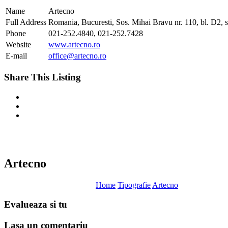
Name
Artecno
Full Address
Romania, Bucuresti, Sos. Mihai Bravu nr. 110, bl. D2, sc
Phone
021-252.4840, 021-252.7428
Website
www.artecno.ro
E-mail
office@artecno.ro
Share This Listing
Artecno
Home
Tipografie
Artecno
Evalueaza
si tu
Lasa un
comentariu