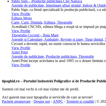
Pablo Sign – Productie publicitara Cluj Napoca
Agentie de publicitate, Imprimare afisaj stradal, Indoor & Outdo
Pablo Sign, ca firmă specializată în producția publicitară, s-a n
View Profile
Editura Mega
Carte, Carti, Digitala, Editura, Tipografie
Acreditată CNCSIS, editura Mega a reuşit să se impună pe piaţa 
View Profile
Tipografia Ceconii – Baia Mare
Agende si Calendare, Ambalaje, Reviste si ziare, Tipar digital, T
Ceconii a devenit, rapid, un nume cunoscut în lumea serviciilor ti
View Profile
Antel Print
Agentie de publicitate, Productie publicitara, Tipografie
Antel Print incepe activitatea in anul 1995 cu o dotare limitata s
View Profile
tipoghid.ro – Portalul Industriei Poligrafice si de Productie Pub
Suntem cel mai vechi si cel mai vizitat site de profil.
Aici gasesti mai usor tipografia si serviciile de care ai nevoie!
Pachete promovare
-
Despre noi
-
ANPC
-
Termeni si conditii
| © 20