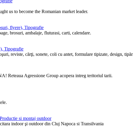
ografie
ought us to become the Romanian market leader.
uri, flyere), Tipografie
ge, brosuri, ambalaje, fluturasi, carti, calendare.
), Tipografie
i, reviste, cărţi, sonete, coli cu antet, formulare tipizate, design, tipări
! Reteaua Agressione Group acopera intreg teritoriul tarii.
ele.
, Productie si montaj outdoor
itara indoor şi outdoor din Cluj Napoca si Transilvania