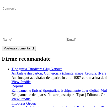
Firme recomandate
Tipografia Tipolitera Cluj Napoca
Ambalaje din carton, Comerciala (pliante, mape, brosuri, flyere)
Am inceput activitatea de tiparire in anul 1997 cu o masina de 
View Profile
Roprint
Echipamente finisari tipografice, Echipamente tipar digital, Mu
Echipamente de tipar și finisare post-tipar | Tipar | Editura - Gr
View Profile
Infopress Group