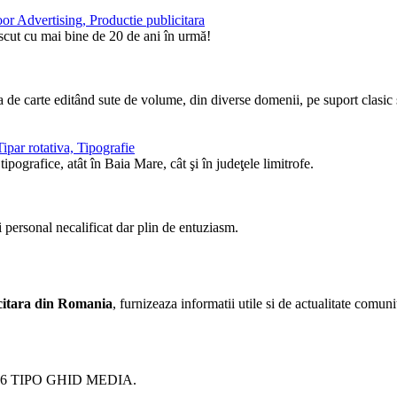
or Advertising, Productie publicitara
ăscut cu mai bine de 20 de ani în urmă!
de carte editând sute de volume, din diverse domenii, pe suport clasic ş
ipar rotativa, Tipografie
pografice, atât în Baia Mare, cât şi în judeţele limitrofe.
i personal necalificat dar plin de entuziasm.
licitara din Romania
, furnizeaza informatii utile si de actualitate comunit
26 TIPO GHID MEDIA.