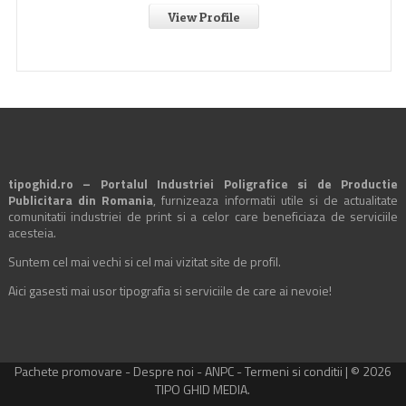
View Profile
tipoghid.ro – Portalul Industriei Poligrafice si de Productie
Publicitara din Romania
, furnizeaza informatii utile si de actualitate
comunitatii industriei de print si a celor care beneficiaza de serviciile
acesteia.
Suntem cel mai vechi si cel mai vizitat site de profil.
Aici gasesti mai usor tipografia si serviciile de care ai nevoie!
Pachete promovare
-
Despre noi
-
ANPC
-
Termeni si conditii
| © 2026
TIPO GHID MEDIA.