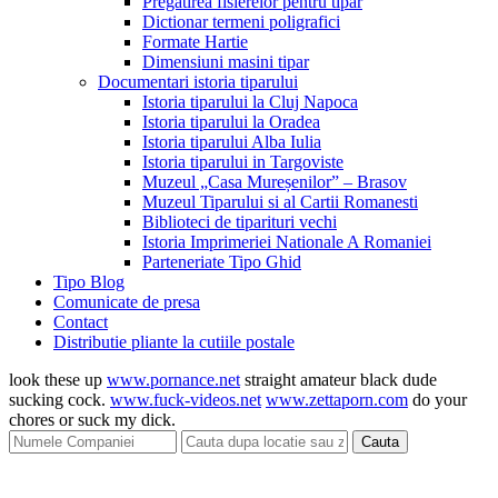
Pregatirea fisierelor pentru tipar
Dictionar termeni poligrafici
Formate Hartie
Dimensiuni masini tipar
Documentari istoria tiparului
Istoria tiparului la Cluj Napoca
Istoria tiparului la Oradea
Istoria tiparului Alba Iulia
Istoria tiparului in Targoviste
Muzeul „Casa Mureșenilor” – Brasov
Muzeul Tiparului si al Cartii Romanesti
Biblioteci de tiparituri vechi
Istoria Imprimeriei Nationale A Romaniei
Parteneriate Tipo Ghid
Tipo Blog
Comunicate de presa
Contact
Distributie pliante la cutiile postale
look these up
www.pornance.net
straight amateur black dude
sucking cock.
www.fuck-videos.net
www.zettaporn.com
do your
chores or suck my dick.