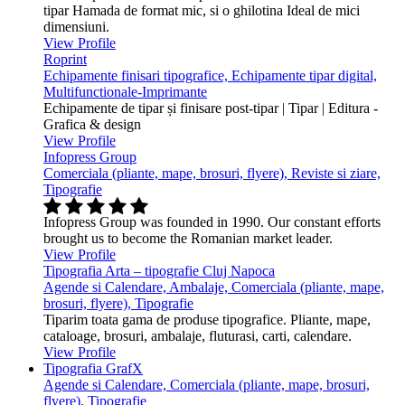
tipar Hamada de format mic, si o ghilotina Ideal de mici
dimensiuni.
View Profile
Roprint
Echipamente finisari tipografice, Echipamente tipar digital,
Multifunctionale-Imprimante
Echipamente de tipar și finisare post-tipar | Tipar | Editura -
Grafica & design
View Profile
Infopress Group
Comerciala (pliante, mape, brosuri, flyere), Reviste si ziare,
Tipografie
Infopress Group was founded in 1990. Our constant efforts
brought us to become the Romanian market leader.
View Profile
Tipografia Arta – tipografie Cluj Napoca
Agende si Calendare, Ambalaje, Comerciala (pliante, mape,
brosuri, flyere), Tipografie
Tiparim toata gama de produse tipografice. Pliante, mape,
cataloage, brosuri, ambalaje, fluturasi, carti, calendare.
View Profile
Tipografia GrafX
Agende si Calendare, Comerciala (pliante, mape, brosuri,
flyere), Tipografie