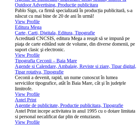
Outdoor Advertising, Productie publicitara
Pablo Sign, ca firmă specializată în producția publicitară, s-a
născut cu mai bine de 20 de ani în urmă!
View Profile
Editura Mega
Carte, Carti, Digitala, Editura, Tipografie
Acreditată CNCSIS, editura Mega a reuşit să se impună pe
piaţa de carte editând sute de volume, din diverse domenii, pe
suport clasic şi electronic.
View Profile
Tipografia Ceconii – Baia Mare
Agende si Calendare, Ambalaje, Reviste si ziare, Tipar digital,
Tipar rotativa, Tipografie
Ceconii a devenit, rapid, un nume cunoscut în lumea
serviciilor tipografice, atât în Baia Mare, cât şi în judeţele
limitrofe.
View Profile
Antel Print
Agentie de publicitate, Productie publicitara, Tipografie
Antel Print incepe activitatea in anul 1995 cu o dotare limitata
si personal necalificat dar plin de entuziasm.
View Profile