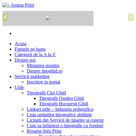
Acasa
Firmele pe harta
Categorii de la A la Z
Despre noi
Misiunea noastra
Despre tipoghid.ro
Servicii marketing
Inscriere in portal
Utile
Tipografii Cluj Ghid
Tipografii Oradea Ghid
Tipografii Bucuresti Ghid
Linkuri utile – industria poligrafica
Lista unitatilor tipografice abilitate
Licitatii din Servicii de tiparire si conexe
Cum sa infiintezi o tipografie cu fonduri
Resurse Info Print