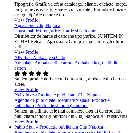
Tipografia GrafX va ofera cataloage, pliante, etichete, mape,
broşuri, reviste, cărţi, sonete, coli cu antet, formulare tipizate,
design, tipărire de orice tip.
View Profile
Agressione Cluj Napoca
Consumabile tipografice, Hartie si cartoane
Distribuitor de hartie si cartoane tipografice. SUNTEM IN
ZONA! Reteaua Agressione Group acopera intreg teritoriul
tarii.
View Profile
Allvelo – Ambalaje si Cutii
Ambalaje, Ambalaje din carton, Ambalaje lux, Cutii din
carton
Suntem producatori de cutii din carton, ambalaje din hartie si
altele.
View Profile
PMA Invest Productie publicitara Cluj Napoca
Agentie de publicitate, Identitate vizuala, Productie
publicitara, Productie si montaj outdoor
Suntem una dintre cele mai complexe agentii de productie
publicitara indoor şi outdoor din Cluj Napoca si Transilvania
View Profile
Pablo Sign – Productie publicitara Cluj Napoca
Agentie de publicitate, Imprimare afisaj stradal, Indoor &