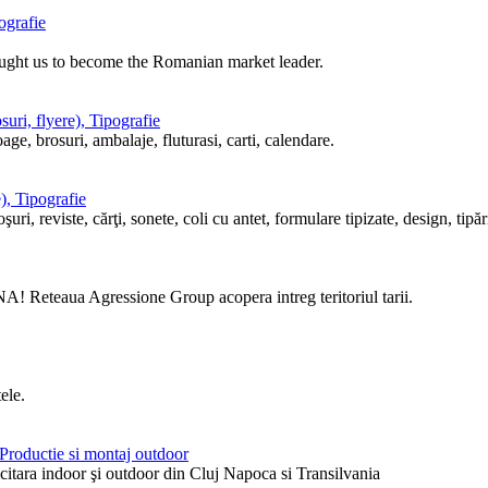
ografie
ought us to become the Romanian market leader.
uri, flyere), Tipografie
ge, brosuri, ambalaje, fluturasi, carti, calendare.
), Tipografie
i, reviste, cărţi, sonete, coli cu antet, formulare tipizate, design, tipări
! Reteaua Agressione Group acopera intreg teritoriul tarii.
ele.
, Productie si montaj outdoor
itara indoor şi outdoor din Cluj Napoca si Transilvania