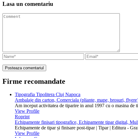
Lasa un
comentariu
Firme recomandate
Tipografia Tipolitera Cluj Napoca
Ambalaje din carton, Comerciala (pliante, mape, brosuri, flyere)
Am inceput activitatea de tiparire in anul 1997 cu o masina de 
View Profile
Roprint
Echipamente finisari tipografice, Echipamente tipar digital, Mu
Echipamente de tipar și finisare post-tipar | Tipar | Editura - Gr
View Profile