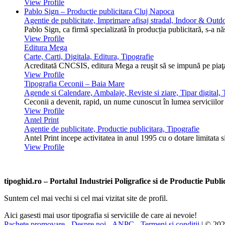
View Profile
Pablo Sign – Productie publicitara Cluj Napoca
Agentie de publicitate, Imprimare afisaj stradal, Indoor & Outdo
Pablo Sign, ca firmă specializată în producția publicitară, s-a n
View Profile
Editura Mega
Carte, Carti, Digitala, Editura, Tipografie
Acreditată CNCSIS, editura Mega a reuşit să se impună pe piaţa 
View Profile
Tipografia Ceconii – Baia Mare
Agende si Calendare, Ambalaje, Reviste si ziare, Tipar digital, T
Ceconii a devenit, rapid, un nume cunoscut în lumea serviciilor ti
View Profile
Antel Print
Agentie de publicitate, Productie publicitara, Tipografie
Antel Print incepe activitatea in anul 1995 cu o dotare limitata s
View Profile
tipoghid.ro – Portalul Industriei Poligrafice si de Productie Pub
Suntem cel mai vechi si cel mai vizitat site de profil.
Aici gasesti mai usor tipografia si serviciile de care ai nevoie!
Pachete promovare
-
Despre noi
-
ANPC
-
Termeni si conditii
| © 20