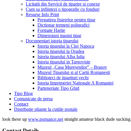
Licitatii din Servicii de tiparire si conexe
Cum sa infiintezi o tipografie cu fonduri
Resurse Info Print
Pregatirea fisierelor pentru tipar
Dictionar termeni poligrafici
Formate Hartie
Dimensiuni masini tipar
Documentari istoria tiparului
Istoria tiparului la Cluj Napoca
Istoria tiparului la Oradea
Istoria tiparului Alba Iulia
Istoria tiparului in Targoviste
Muzeul „Casa Mureșenilor” – Brasov
Muzeul Tiparului si al Cartii Romanesti
Biblioteci de tiparituri vechi
Istoria Imprimeriei Nationale A Romaniei
Parteneriate Tipo Ghid
Tipo Blog
Comunicate de presa
Contact
Distributie pliante la cutiile postale
look these up
www.pornance.net
straight amateur black dude suckin
Contact Details