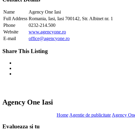
Name
Agency One Iasi
Full Address
Romania, Iasi, Iasi 700142, Str. Albinet nr. 1
Phone
0232-214.500
Website
www.agencyone.ro
E-mail
office@agencyone.ro
Share This Listing
Agency One Iasi
Home
Agentie de publicitate
Agency One
Evalueaza
si tu