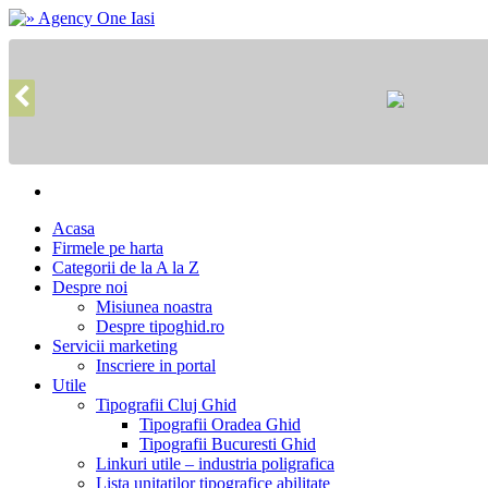
Acasa
Firmele pe harta
Categorii de la A la Z
Despre noi
Misiunea noastra
Despre tipoghid.ro
Servicii marketing
Inscriere in portal
Utile
Tipografii Cluj Ghid
Tipografii Oradea Ghid
Tipografii Bucuresti Ghid
Linkuri utile – industria poligrafica
Lista unitatilor tipografice abilitate