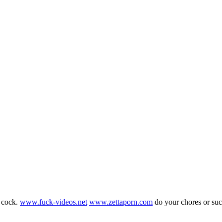
g cock.
www.fuck-videos.net
www.zettaporn.com
do your chores or su