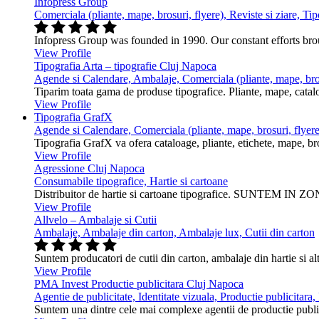
Infopress Group
Comerciala (pliante, mape, brosuri, flyere), Reviste si ziare, Tip
Infopress Group was founded in 1990. Our constant efforts br
View Profile
Tipografia Arta – tipografie Cluj Napoca
Agende si Calendare, Ambalaje, Comerciala (pliante, mape, bros
Tiparim toata gama de produse tipografice. Pliante, mape, cataloa
View Profile
Tipografia GrafX
Agende si Calendare, Comerciala (pliante, mape, brosuri, flyere
Tipografia GrafX va ofera cataloage, pliante, etichete, mape, broşur
View Profile
Agressione Cluj Napoca
Consumabile tipografice, Hartie si cartoane
Distribuitor de hartie si cartoane tipografice. SUNTEM IN ZONA
View Profile
Allvelo – Ambalaje si Cutii
Ambalaje, Ambalaje din carton, Ambalaje lux, Cutii din carton
Suntem producatori de cutii din carton, ambalaje din hartie si alt
View Profile
PMA Invest Productie publicitara Cluj Napoca
Agentie de publicitate, Identitate vizuala, Productie publicitara
Suntem una dintre cele mai complexe agentii de productie public