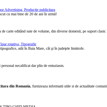
or Advertising, Productie publicitara
ăscut cu mai bine de 20 de ani în urmă!
de carte editând sute de volume, din diverse domenii, pe suport clasic ş
ipar rotativa, Tipografie
pografice, atât în Baia Mare, cât şi în judeţele limitrofe.
i personal necalificat dar plin de entuziasm.
licitara din Romania
, furnizeaza informatii utile si de actualitate comunit
26 TIPO GHID MEDIA.