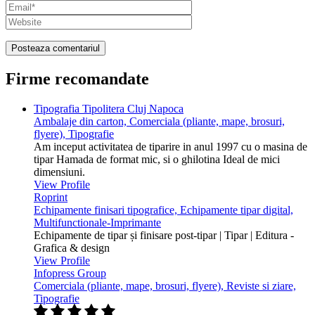
Firme recomandate
Tipografia Tipolitera Cluj Napoca
Ambalaje din carton, Comerciala (pliante, mape, brosuri,
flyere), Tipografie
Am inceput activitatea de tiparire in anul 1997 cu o masina de
tipar Hamada de format mic, si o ghilotina Ideal de mici
dimensiuni.
View Profile
Roprint
Echipamente finisari tipografice, Echipamente tipar digital,
Multifunctionale-Imprimante
Echipamente de tipar și finisare post-tipar | Tipar | Editura -
Grafica & design
View Profile
Infopress Group
Comerciala (pliante, mape, brosuri, flyere), Reviste si ziare,
Tipografie