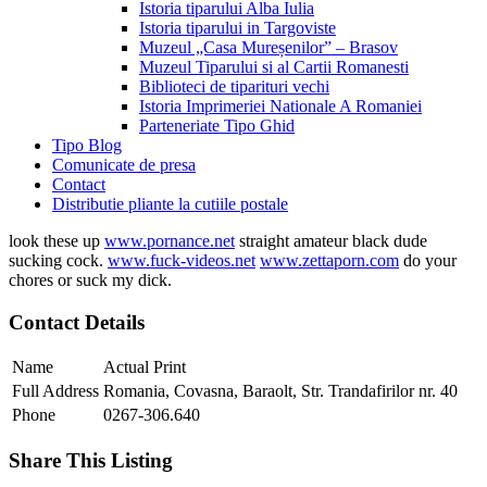
Istoria tiparului Alba Iulia
Istoria tiparului in Targoviste
Muzeul „Casa Mureșenilor” – Brasov
Muzeul Tiparului si al Cartii Romanesti
Biblioteci de tiparituri vechi
Istoria Imprimeriei Nationale A Romaniei
Parteneriate Tipo Ghid
Tipo Blog
Comunicate de presa
Contact
Distributie pliante la cutiile postale
look these up
www.pornance.net
straight amateur black dude
sucking cock.
www.fuck-videos.net
www.zettaporn.com
do your
chores or suck my dick.
Contact Details
Name
Actual Print
Full Address
Romania, Covasna, Baraolt, Str. Trandafirilor nr. 40
Phone
0267-306.640
Share This Listing