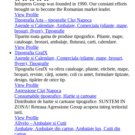
Infopress Group was founded in 1990. Our constant efforts
brought us to become the Romanian market leader.
View Profile
Tipografia Arta – tipografie Cluj Napoca
Agende si Calendare, Ambalaje, Comerciala (pliante, mape,
brosuri, flyere), Tipografie
Tiparim toata gama de produse tipografice. Pliante, mape,
cataloage, brosuri, ambalaje, fluturasi, carti, calendare.
View Profile
Tipografia GrafX
Agende si Calendare, Comerciala (pliante, mape, brosuri,
flyere), Tipografie
Tipografia GrafX va ofera cataloage, pliante, etichete, mape,
broşuri, reviste, cărţi, sonete, coli cu antet, formulare tipizate,
design, tipărire de orice tip.
View Profile
Agressione Cluj Napoca
Consumabile tipografice, Hartie si cartoane
Distribuitor de hartie si cartoane tipografice. SUNTEM IN
ZONA! Reteaua Agressione Group acopera intreg teritoriul
tarii.
View Profile
Allvelo – Ambalaje si Cutii
Ambalaje, Ambalaje din carton, Ambalaje lux, Cutii din
carton