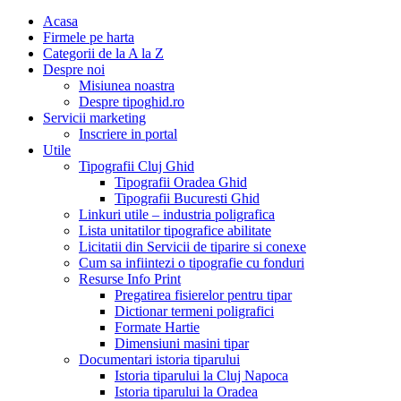
Acasa
Firmele pe harta
Categorii de la A la Z
Despre noi
Misiunea noastra
Despre tipoghid.ro
Servicii marketing
Inscriere in portal
Utile
Tipografii Cluj Ghid
Tipografii Oradea Ghid
Tipografii Bucuresti Ghid
Linkuri utile – industria poligrafica
Lista unitatilor tipografice abilitate
Licitatii din Servicii de tiparire si conexe
Cum sa infiintezi o tipografie cu fonduri
Resurse Info Print
Pregatirea fisierelor pentru tipar
Dictionar termeni poligrafici
Formate Hartie
Dimensiuni masini tipar
Documentari istoria tiparului
Istoria tiparului la Cluj Napoca
Istoria tiparului la Oradea