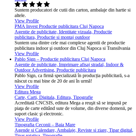
Suntem producatori de cutii din carton, ambalaje din hartie si
altele.
View Profile
PMA Invest Productie publicitara Cluj Napoca
Agentie de publicitate, Identitate vizuala, Productie
publicitara, Productie si montaj outdoor
Suntem una dintre cele mai complexe agentii de productie
publicitara indoor şi outdoor din Cluj Napoca si Transilvania
View Profile
Pablo Sign – Productie publicitara Cluj Napoca
Agentie de publicitate, Imprimare afisaj stradal, Indoor &
Outdoor Advertising, Productie publicitara
Pablo Sign, ca firmă specializată în producția publicitară, s-a
născut cu mai bine de 20 de ani în urmă!
View Profile
Editura Mega
Carte, Carti, Digitala, Editura, Tipografie
Acreditată CNCSIS, editura Mega a reuşit să se impună pe
piaţa de carte editând sute de volume, din diverse domenii, pe
suport clasic şi electronic.
View Profile
Tipografia Ceconii – Baia Mare
Agende si Calendare, Ambalaje, Reviste si ziare, Tipar digital,
Tipar rotativa, Tipografie