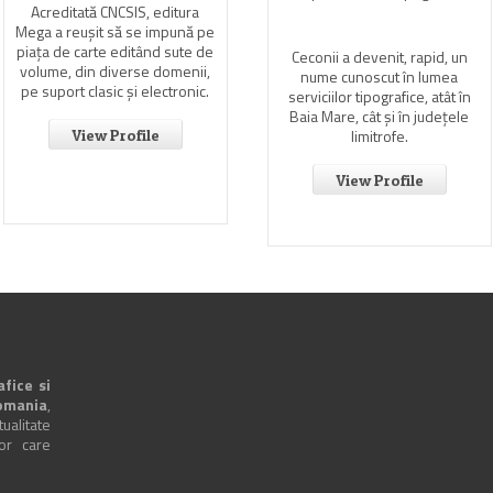
Acreditată CNCSIS, editura
Mega a reuşit să se impună pe
piaţa de carte editând sute de
Ceconii a devenit, rapid, un
volume, din diverse domenii,
nume cunoscut în lumea
pe suport clasic şi electronic.
serviciilor tipografice, atât în
Baia Mare, cât şi în judeţele
limitrofe.
View Profile
View Profile
afice si
omania
,
alitate
lor care