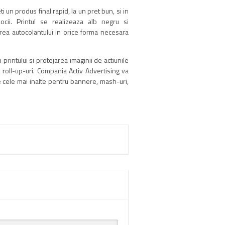
ti un produs final rapid, la un pret bun, si in
jlocii. Printul se realizeaza alb negru si
area autocolantului in orice forma necesara
 printului si protejarea imaginii de actiunile
e, roll-up-uri. Compania Activ Advertising va
le cele mai inalte pentru bannere, mash-uri,