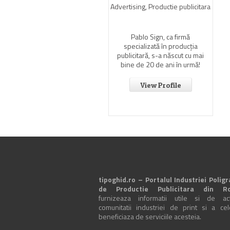
Advertising, Productie publicitara
Pablo Sign, ca firmă
specializată în producția
publicitară, s-a născut cu mai
bine de 20 de ani în urmă!
View Profile
tipoghid.ro – Portalul Industriei Poligr
de Productie Publicitara din R
furnizeaza informatii utile si de actu
comunitatii industriei de print si a ce
beneficiaza de serviciile acesteia.