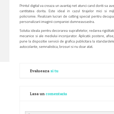
Printul digital va creaza un avantaj net atunci cand doriti sa ave
cantitatea dorita. Este ideal in cazul tirajelor mici si mi
policromie. Realizam lucrari de cutting special pentru decup
personalizarii imaginii companiei dumneavoastra.
Solutia ideala pentru decorarea suprafetelor, redarea rigiditatii
mecanice si ale mediului inconjurator. Aplicatii: postere, afis
pune la dispozitie servicii de grafica publicitara la standarde
autocolante, semnalistica, brosuri si nu doar atat.
Evalueaza
si tu
Lasa un
comentariu